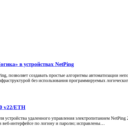
гика» в устройствах NetPing
ng, позволяет создавать простые алгоритмы автоматизации непо
нфраструктурой без использования программируемых логически
20 v22/ETH
ля устройства удаленного управления электропитанием NetPing
 в веб-интерфейсе по логину и паролю; исправлены…