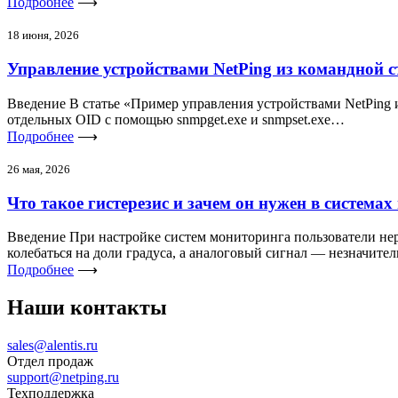
Подробнее
⟶
18 июня, 2026
Управление устройствами NetPing из командной с
Введение В статье «Пример управления устройствами NetPing
отдельных OID с помощью snmpget.exe и snmpset.exe…
Подробнее
⟶
26 мая, 2026
Что такое гистерезис и зачем он нужен в система
Введение При настройке систем мониторинга пользователи нере
колебаться на доли градуса, а аналоговый сигнал — незначит
Подробнее
⟶
Наши контакты
sales@alentis.ru
Отдел продаж
support@netping.ru
Техподдержка