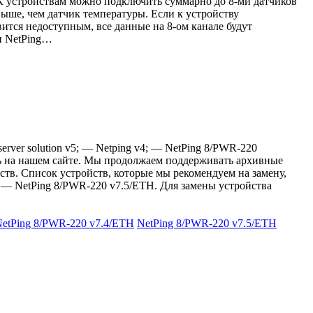
 К устройствам можно подключить суммарно до 8-ми датчиков
выше, чем датчик температуры. Если к устройству
тся недоступным, все данные на 8-ом канале будут
и NetPing…
ver solution v5; — Netping v4; — NetPing 8/PWR-220
ить на нашем сайте. Мы продолжаем поддерживать архивные
тв. Список устройств, которые мы рекомендуем на замену,
; — NetPing 8/PWR-220 v7.5/ETH. Для замены устройства
etPing 8/PWR-220 v7.4/ETH
NetPing 8/PWR-220 v7.5/ETH