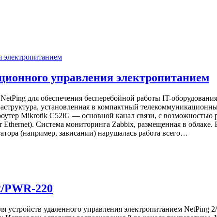
нционного управления электропитанием
NetPing для обеспечения бесперебойной работы IT-оборудовани
раструктура, установленная в компактный телекоммуникационн
оутер Mikrotik C52iG — основной канал связи, с возможностью 
 Ethernet). Система мониторинга Zabbix, размещенная в облаке
татора (например, зависании) нарушалась работа всего…
2/PWR-220
ля устройств удаленного управления электропитанием NetPing 