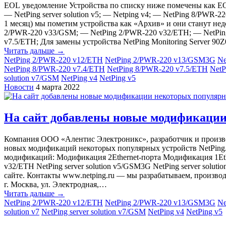
EOL уведомление Устройства по списку ниже помечены как EO
— NetPing server solution v5; — Netping v4; — NetPing 8/PWR-
1 месяц) мы пометим устройства как «‎Архив» и они станут не
2/PWR-220 v33/GSM; — NetPing 2/PWR-220 v32/ETH; — NetPing s
v7.5/ETH; Для замены устройства NetPing Monitoring Server 9
Читать дальше →
NetPing 2/PWR-220 v12/ETH
NetPing 2/PWR-220 v13/GSM3G
Ne
NetPing 8/PWR-220 v7.4/ETH
NetPing 8/PWR-220 v7.5/ETH
NetP
solution v7/GSM
NetPing v4
NetPing v5
Новости
4 марта 2022
На сайт добавлены новые модификации
Компания ООО «Алентис Электроникс», разработчик и произво
новых модификаций некоторых популярных устройств NetPing.
модификаций: Модификация 2Ethernet-порта Модификация 1Et
v32/ETH NetPing server solution v5/GSM3G NetPing server solutio
сайте. Контакты www.netping.ru — мы разрабатываем, производ
г. Москва, ул. Электродная,…
Читать дальше →
NetPing 2/PWR-220 v12/ETH
NetPing 2/PWR-220 v13/GSM3G
Ne
solution v7
NetPing server solution v7/GSM
NetPing v4
NetPing v5