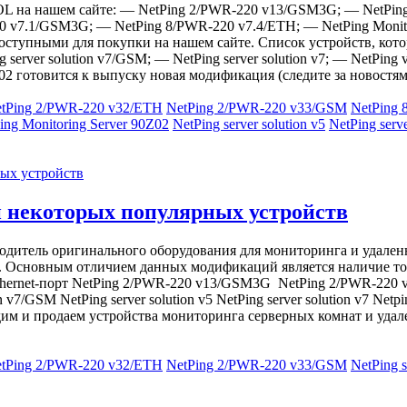
L на нашем сайте: — NetPing 2/PWR-220 v13/GSM3G; — NetPing 
220 v7.1/GSM3G; — NetPing 8/PWR-220 v7.4/ETH; — NetPing Monito
доступными для покупки на нашем сайте. Список устройств, кото
erver solution v7/GSM; — NetPing server solution v7; — NetPin
0Z02 готовится к выпуску новая модификация (следите за новост
tPing 2/PWR-220 v32/ETH
NetPing 2/PWR-220 v33/GSM
NetPing
ing Monitoring Server 90Z02
NetPing server solution v5
NetPing serv
 некоторых популярных устройств
дитель оригинального оборудования для мониторинга и удаленн
 Основным отличием данных модификаций является наличие толь
hernet-порт NetPing 2/PWR-220 v13/GSM3G NetPing 2/PWR-220 
n v7/GSM NetPing server solution v5 NetPing server solution v7 Ne
им и продаем устройства мониторинга серверных комнат и удале
tPing 2/PWR-220 v32/ETH
NetPing 2/PWR-220 v33/GSM
NetPing s