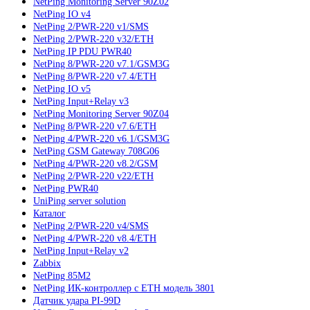
NetPing Monitoring Server 90Z02
NetPing IO v4
NetPing 2/PWR-220 v1/SMS
NetPing 2/PWR-220 v32/ETH
NetPing IP PDU PWR40
NetPing 8/PWR-220 v7.1/GSM3G
NetPing 8/PWR-220 v7.4/ETH
NetPing IO v5
NetPing Input+Relay v3
NetPing Monitoring Server 90Z04
NetPing 8/PWR-220 v7.6/ETH
NetPing 4/PWR-220 v6.1/GSM3G
NetPing GSM Gateway 708G06
NetPing 4/PWR-220 v8.2/GSM
NetPing 2/PWR-220 v22/ETH
NetPing PWR40
UniPing server solution
Каталог
NetPing 2/PWR-220 v4/SMS
NetPing 4/PWR-220 v8.4/ETH
NetPing Input+Relay v2
Zabbix
NetPing 85M2
NetPing ИК-контроллер с ETH модель 3801
Датчик удара PI-99D