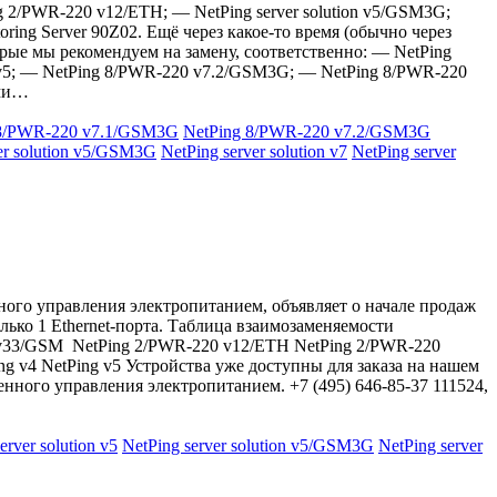
2/PWR-220 v12/ETH; — NetPing server solution v5/GSM3G;
ring Server 90Z02. Ещё через какое-то время (обычно через
рые мы рекомендуем на замену, соответственно: — NetPing
g v5; — NetPing 8/PWR-220 v7.2/GSM3G; — NetPing 8/PWR-220
ями…
 8/PWR-220 v7.1/GSM3G
NetPing 8/PWR-220 v7.2/GSM3G
er solution v5/GSM3G
NetPing server solution v7
NetPing server
ого управления электропитанием, объявляет о начале продаж
ко 1 Ethernet-порта. Таблица взаимозаменяемости
v33/GSM NetPing 2/PWR-220 v12/ETH NetPing 2/PWR-220
tping v4 NetPing v5 Устройства уже доступны для заказа на нашем
нного управления электропитанием. +7 (495) 646-85-37 111524,
erver solution v5
NetPing server solution v5/GSM3G
NetPing server