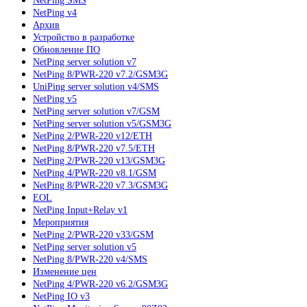
NetPing SMS
NetPing v4
Архив
Устройство в разработке
Обновление ПО
NetPing server solution v7
NetPing 8/PWR-220 v7.2/GSM3G
UniPing server solution v4/SMS
NetPing v5
NetPing server solution v7/GSM
NetPing server solution v5/GSM3G
NetPing 2/PWR-220 v12/ETH
NetPing 8/PWR-220 v7.5/ETH
NetPing 2/PWR-220 v13/GSM3G
NetPing 4/PWR-220 v8.1/GSM
NetPing 8/PWR-220 v7.3/GSM3G
EOL
NetPing Input+Relay v1
Мероприятия
NetPing 2/PWR-220 v33/GSM
NetPing server solution v5
NetPing 8/PWR-220 v4/SMS
Изменение цен
NetPing 4/PWR-220 v6.2/GSM3G
NetPing IO v3