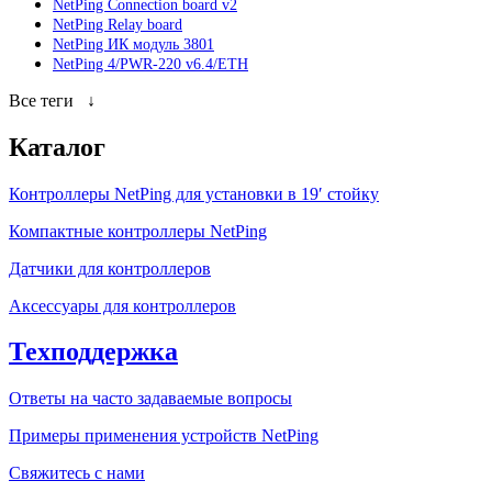
NetPing Connection board v2
NetPing Relay board
NetPing ИК модуль 3801
NetPing 4/PWR-220 v6.4/ETH
Все теги
↓
Каталог
Контроллеры NetPing для установки в 19′ стойку
Компактные контроллеры NetPing
Датчики для контроллеров
Аксессуары для контроллеров
Техподдержка
Ответы на часто задаваемые вопросы
Примеры применения устройств NetPing
Свяжитесь с нами