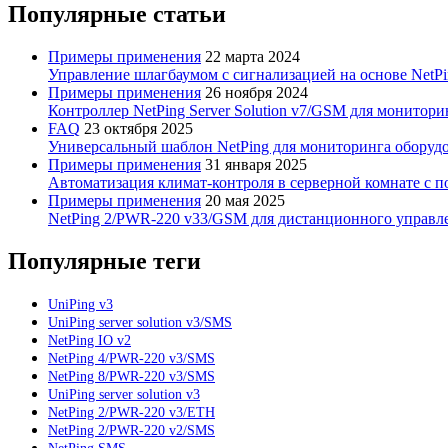
Популярные статьи
Примеры применения
22 марта 2024
Управление шлагбаумом с сигнализацией на основе NetPin
Примеры применения
26 ноября 2024
Контроллер NetPing Server Solution v7/GSM для монитори
FAQ
23 октября 2025
Универсальный шаблон NetPing для мониторинга оборудова
Примеры применения
31 января 2025
Автоматизация климат-контроля в серверной комнате с 
Примеры применения
20 мая 2025
NetPing 2/PWR-220 v33/GSM для дистанционного управл
Популярные теги
UniPing v3
UniPing server solution v3/SMS
NetPing IO v2
NetPing 4/PWR-220 v3/SMS
NetPing 8/PWR-220 v3/SMS
UniPing server solution v3
NetPing 2/PWR-220 v3/ETH
NetPing 2/PWR-220 v2/SMS