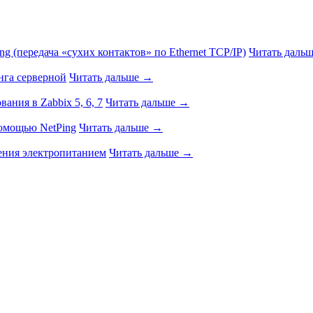
g (передача «сухих контактов» по Ethernet TCP/IP)
Читать даль
нга серверной
Читать дальше →
ния в Zabbix 5, 6, 7
Читать дальше →
помощью NetPing
Читать дальше →
ения электропитанием
Читать дальше →