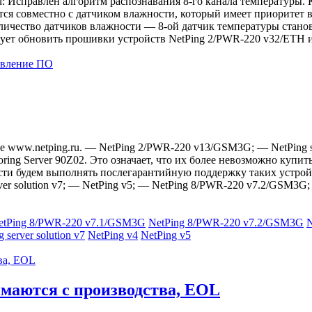
u: Исправлен алгоритм распознавания 8-го канала температуры.
тся совместно с датчиком влажности, который имеет приоритет 
ичество датчиков влажности ― 8-ой датчик температуры станови
дует обновить прошивки устройств NetPing 2/PWR-220 v32/ETH 
вление ПО
 www.netping.ru. — NetPing 2/PWR-220 v13/GSM3G; — NetPing ser
ring Server 90Z02. Это означает, что их более невозможно куп
ости будем выполнять послегарантийную поддержку таких устройс
er solution v7; — NetPing v5; — NetPing 8/PWR-220 v7.2/GSM3G
etPing 8/PWR-220 v7.1/GSM3G
NetPing 8/PWR-220 v7.2/GSM3G
N
 server solution v7
NetPing v4
NetPing v5
маются с производства, EOL