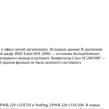
я в офисе малой организации. Исходные данные В удаленном
ый шкаф: ИБП Eaton 9SX 3000i — источник бесперебойного
резервного выхода в интернет. Коммутатор Cisco SG200-08P —
. В данном филиале не было штатного системного
2/PWR-220 v32/ETH и NetPing 2/PWR-220 v33/GSM. В новых