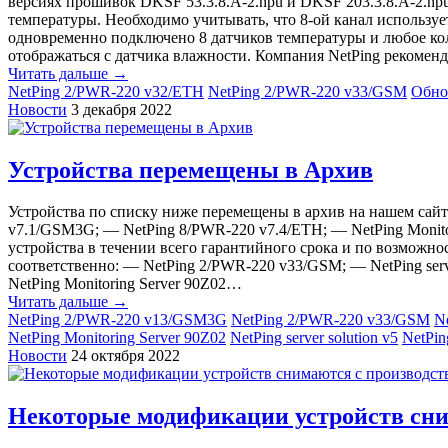
версиях прошивок DKSF 53.3.8.A-2.npu и DKSF 203.3.8.A-2.np
температуры. Необходимо учитывать, что 8-ой канал используе
одновременно подключено 8 датчиков температуры и любое кол
отображаться с датчика влажности. Компания NetPing рекомен
Читать дальше →
NetPing 2/PWR-220 v32/ETH
NetPing 2/PWR-220 v33/GSM
Обно
Новости
3 декабря 2022
Устройства перемещены в Архив
Устройства по списку ниже перемещены в архив на нашем сайте
v7.1/GSM3G; — NetPing 8/PWR-220 v7.4/ETH; — NetPing Monito
устройства в течении всего гарантийного срока и по возможн
соответственно: — NetPing 2/PWR-220 v33/GSM; — NetPing serv
NetPing Monitoring Server 90Z02…
Читать дальше →
NetPing 2/PWR-220 v13/GSM3G
NetPing 2/PWR-220 v33/GSM
N
NetPing Monitoring Server 90Z02
NetPing server solution v5
NetPing
Новости
24 октября 2022
Некоторые модификации устройств сни