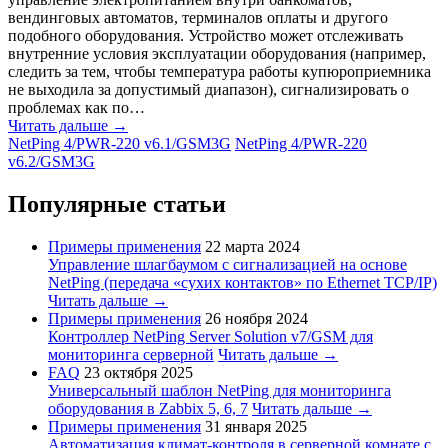
вендинговых автоматов, терминалов оплаты и другого
подобного оборудования. Устройство может отслеживать
внутренние условия эксплуатации оборудования (например,
следить за тем, чтобы температура работы купюроприемника
не выходила за допустимый диапазон), сигнализировать о
проблемах как по…
Читать дальше →
NetPing 4/PWR-220 v6.1/GSM3G
NetPing 4/PWR-220
v6.2/GSM3G
Популярные статьи
Примеры применения
22 марта 2024
Управление шлагбаумом с сигнализацией на основе
NetPing (передача «сухих контактов» по Ethernet TCP/IP)
Читать дальше →
Примеры применения
26 ноября 2024
Контроллер NetPing Server Solution v7/GSM для
мониторинга серверной
Читать дальше →
FAQ
23 октября 2025
Универсальный шаблон NetPing для мониторинга
оборудования в Zabbix 5, 6, 7
Читать дальше →
Примеры применения
31 января 2025
Автоматизация климат-контроля в серверной комнате с