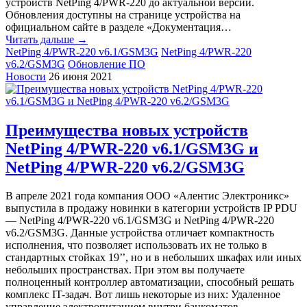
устройств NetPing 4/PWR-220 до актуальной версии.
Обновления доступны на странице устройства на
официальном сайте в разделе «Документация…
Читать дальше →
NetPing 4/PWR-220 v6.1/GSM3G
NetPing 4/PWR-220
v6.2/GSM3G
Обновление ПО
Новости
26 июня 2021
Преимущества новых устройств
NetPing 4/PWR-220 v6.1/GSM3G и
NetPing 4/PWR-220 v6.2/GSM3G
В апреле 2021 года компания ООО «Алентис Электроникс»
выпустила в продажу новинки в категории устройств IP PDU
— NetPing 4/PWR-220 v6.1/GSM3G и NetPing 4/PWR-220
v6.2/GSM3G. Данные устройства отличает компактность
исполнения, что позволяет использовать их не только в
стандартных стойках 19’’, но и в небольших шкафах или иных
небольших пространствах. При этом вы получаете
полноценный контроллер автоматизации, способный решать
комплекс IT-задач. Вот лишь некоторые из них: Удаленное
управление электропитанием внутри банкоматов,