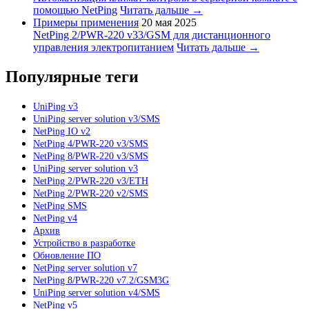
помощью NetPing
Читать дальше →
Примеры применения
20 мая 2025
NetPing 2/PWR-220 v33/GSM для дистанционного
управления электропитанием
Читать дальше →
Популярные теги
UniPing v3
UniPing server solution v3/SMS
NetPing IO v2
NetPing 4/PWR-220 v3/SMS
NetPing 8/PWR-220 v3/SMS
UniPing server solution v3
NetPing 2/PWR-220 v3/ETH
NetPing 2/PWR-220 v2/SMS
NetPing SMS
NetPing v4
Архив
Устройство в разработке
Обновление ПО
NetPing server solution v7
NetPing 8/PWR-220 v7.2/GSM3G
UniPing server solution v4/SMS
NetPing v5