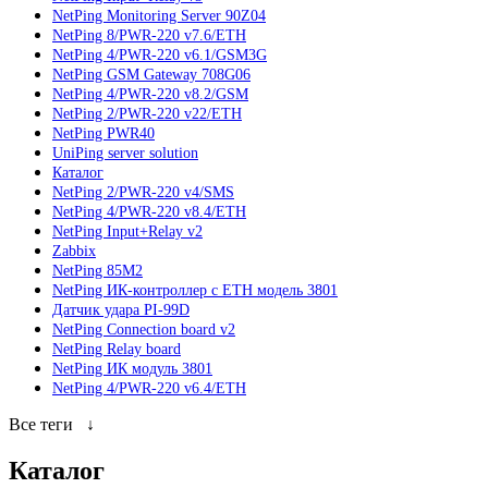
NetPing Monitoring Server 90Z04
NetPing 8/PWR-220 v7.6/ETH
NetPing 4/PWR-220 v6.1/GSM3G
NetPing GSM Gateway 708G06
NetPing 4/PWR-220 v8.2/GSM
NetPing 2/PWR-220 v22/ETH
NetPing PWR40
UniPing server solution
Каталог
NetPing 2/PWR-220 v4/SMS
NetPing 4/PWR-220 v8.4/ETH
NetPing Input+Relay v2
Zabbix
NetPing 85M2
NetPing ИК-контроллер с ETH модель 3801
Датчик удара PI-99D
NetPing Connection board v2
NetPing Relay board
NetPing ИК модуль 3801
NetPing 4/PWR-220 v6.4/ETH
Все теги
↓
Каталог