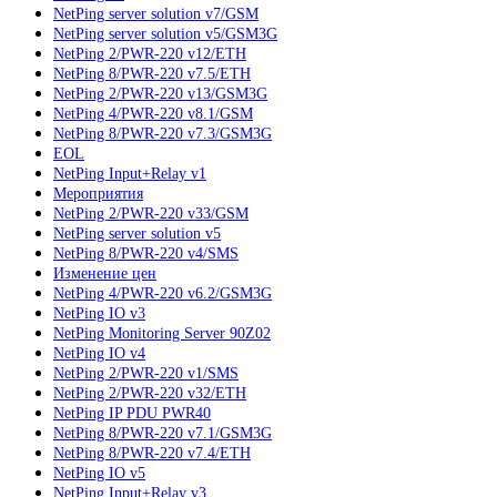
NetPing server solution v7/GSM
NetPing server solution v5/GSM3G
NetPing 2/PWR-220 v12/ETH
NetPing 8/PWR-220 v7.5/ETH
NetPing 2/PWR-220 v13/GSM3G
NetPing 4/PWR-220 v8.1/GSM
NetPing 8/PWR-220 v7.3/GSM3G
EOL
NetPing Input+Relay v1
Мероприятия
NetPing 2/PWR-220 v33/GSM
NetPing server solution v5
NetPing 8/PWR-220 v4/SMS
Изменение цен
NetPing 4/PWR-220 v6.2/GSM3G
NetPing IO v3
NetPing Monitoring Server 90Z02
NetPing IO v4
NetPing 2/PWR-220 v1/SMS
NetPing 2/PWR-220 v32/ETH
NetPing IP PDU PWR40
NetPing 8/PWR-220 v7.1/GSM3G
NetPing 8/PWR-220 v7.4/ETH
NetPing IO v5
NetPing Input+Relay v3