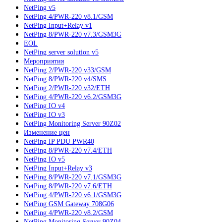
NetPing v5
NetPing 4/PWR-220 v8.1/GSM
NetPing Input+Relay v1
NetPing 8/PWR-220 v7.3/GSM3G
EOL
NetPing server solution v5
Мероприятия
NetPing 2/PWR-220 v33/GSM
NetPing 8/PWR-220 v4/SMS
NetPing 2/PWR-220 v32/ETH
NetPing 4/PWR-220 v6.2/GSM3G
NetPing IO v4
NetPing IO v3
NetPing Monitoring Server 90Z02
Изменение цен
NetPing IP PDU PWR40
NetPing 8/PWR-220 v7.4/ETH
NetPing IO v5
NetPing Input+Relay v3
NetPing 8/PWR-220 v7.1/GSM3G
NetPing 8/PWR-220 v7.6/ETH
NetPing 4/PWR-220 v6.1/GSM3G
NetPing GSM Gateway 708G06
NetPing 4/PWR-220 v8.2/GSM
NetPing Monitoring Server 90Z04