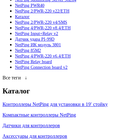
NetPing PWR40
NetPing 2/PWR-220 v22/ETH
Каталог
NetPing 2/PWR-220 v4/SMS
NetPing 4/PWR-220 v8.4/ETH
NetPing Input+Relay v2
Датчик удара PI-99D
NetPing ИК модуль 3801
NetPing 85M2
NetPing 4/PWR-220 v6.4/ETH
NetPing Relay board
NetPing Connection board v2
Все теги
↓
Каталог
Контроллеры NetPing для установки в 19′ стойку
Компактные контроллеры NetPing
Датчики для контроллеров
Аксессуары для контроллеров