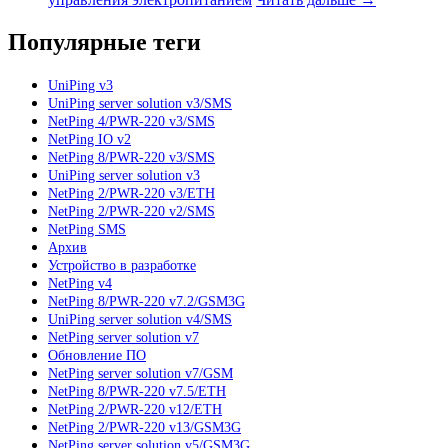
Популярные теги
UniPing v3
UniPing server solution v3/SMS
NetPing 4/PWR-220 v3/SMS
NetPing IO v2
NetPing 8/PWR-220 v3/SMS
UniPing server solution v3
NetPing 2/PWR-220 v3/ETH
NetPing 2/PWR-220 v2/SMS
NetPing SMS
Архив
Устройство в разработке
NetPing v4
NetPing 8/PWR-220 v7.2/GSM3G
UniPing server solution v4/SMS
NetPing server solution v7
Обновление ПО
NetPing server solution v7/GSM
NetPing 8/PWR-220 v7.5/ETH
NetPing 2/PWR-220 v12/ETH
NetPing 2/PWR-220 v13/GSM3G
NetPing server solution v5/GSM3G