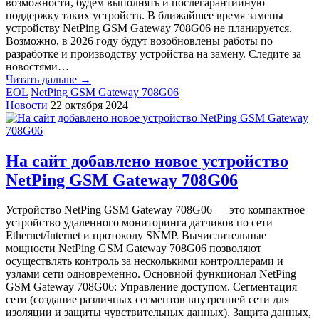
возможности, будем выполнять и послегарантийную
поддержку таких устройств. В ближайшее время замены
устройству NetPing GSM Gateway 708G06 не планируется.
Возможно, в 2026 году будут возобновлены работы по
разработке и производству устройства на замену. Следите за
новостями…
Читать дальше →
EOL
NetPing GSM Gateway 708G06
Новости
22 октября 2024
На сайт добавлено новое устройство
NetPing GSM Gateway 708G06
Устройство NetPing GSM Gateway 708G06 — это компактное
устройство удаленного мониторинга датчиков по сети
Ethernet/Internet и протоколу SNMP. Вычислительные
мощности NetPing GSM Gateway 708G06 позволяют
осуществлять контроль за несколькими контроллерами и
узлами сети одновременно. Основной функционал NetPing
GSM Gateway 708G06: Управление доступом. Сегментация
сети (создание различных сегментов внутренней сети для
изоляции и защиты чувствительных данных). Защита данных,