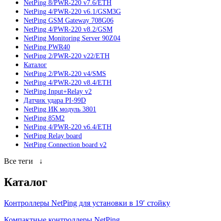
NetPing 8/PWR-220 v7.6/ETH
NetPing 4/PWR-220 v6.1/GSM3G
NetPing GSM Gateway 708G06
NetPing 4/PWR-220 v8.2/GSM
NetPing Monitoring Server 90Z04
NetPing PWR40
NetPing 2/PWR-220 v22/ETH
Каталог
NetPing 2/PWR-220 v4/SMS
NetPing 4/PWR-220 v8.4/ETH
NetPing Input+Relay v2
Датчик удара PI-99D
NetPing ИК модуль 3801
NetPing 85M2
NetPing 4/PWR-220 v6.4/ETH
NetPing Relay board
NetPing Connection board v2
Все теги
↓
Каталог
Контроллеры NetPing для установки в 19′ стойку
Компактные контроллеры NetPing