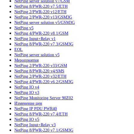
NetPing server solution v7/GSM
NetPing 8/PWR-220 v7.5/ETH
NetPing 2/PWR-220 v12/ETH
NetPing 2/PWR-220 v13/GSM3G
NetPing server solution v5/GSM3G
NetPing v5
NetPing 4/PWR-220 v8.1/GSM
NetPing Input+Relay v1
NetPing 8/PWR-220 v7.3/GSM3G
EOL
NetPing server solution v5
Мероприятия
NetPing 2/PWR-220 v33/GSM
NetPing 8/PWR-220 v4/SMS
NetPing 2/PWR-220 v32/ETH
NetPing 4/PWR-220 v6.2/GSM3G
NetPing IO v4
NetPing IO v3
NetPing Monitoring Server 90Z02
Изменение цен
NetPing IP PDU PWR40
NetPing 8/PWR-220 v7.4/ETH
NetPing IO v5
NetPing Input+Relay v3
NetPing 8/PWR-220 v7.1/GSM3G