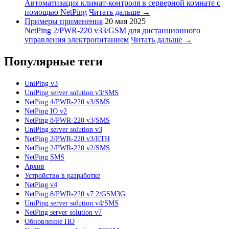
Автоматизация климат-контроля в серверной комнате с
помощью NetPing
Читать дальше →
Примеры применения
20 мая 2025
NetPing 2/PWR-220 v33/GSM для дистанционного
управления электропитанием
Читать дальше →
Популярные теги
UniPing v3
UniPing server solution v3/SMS
NetPing 4/PWR-220 v3/SMS
NetPing IO v2
NetPing 8/PWR-220 v3/SMS
UniPing server solution v3
NetPing 2/PWR-220 v3/ETH
NetPing 2/PWR-220 v2/SMS
NetPing SMS
Архив
Устройство в разработке
NetPing v4
NetPing 8/PWR-220 v7.2/GSM3G
UniPing server solution v4/SMS
NetPing server solution v7
Обновление ПО