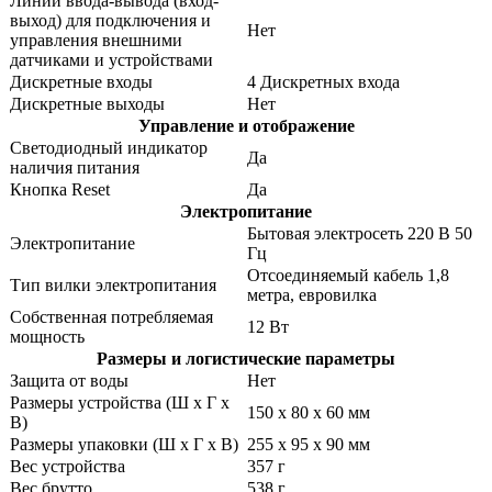
Линии ввода-вывода (вход-
выход) для подключения и
Нет
управления внешними
датчиками и устройствами
Дискретные входы
4 Дискретных входа
Дискретные выходы
Нет
Управление и отображение
Светодиодный индикатор
Да
наличия питания
Кнопка Reset
Да
Электропитание
Бытовая электросеть 220 В 50
Электропитание
Гц
Отсоединяемый кабель 1,8
Тип вилки электропитания
метра, евровилка
Собственная потребляемая
12 Вт
мощность
Размеры и логистические параметры
Защита от воды
Нет
Размеры устройства (Ш х Г х
150 х 80 х 60 мм
В)
Размеры упаковки (Ш х Г х В)
255 x 95 x 90 мм
Вес устройства
357 г
Вес брутто
538 г