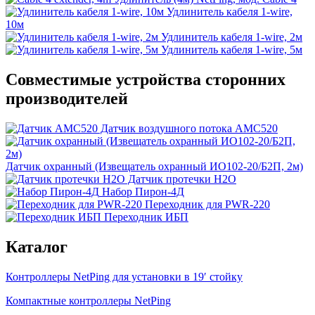
Удлинитель кабеля 1-wire,
10м
Удлинитель кабеля 1-wire, 2м
Удлинитель кабеля 1-wire, 5м
Совместимые устройства сторонних
производителей
Датчик воздушного потока АМС520
Датчик охранный (Извещатель охранный ИО102-20/Б2П, 2м)
Датчик протечки H2О
Набор Пирон-4Д
Переходник для PWR-220
Переходник ИБП
Каталог
Контроллеры NetPing для установки в 19′ стойку
Компактные контроллеры NetPing