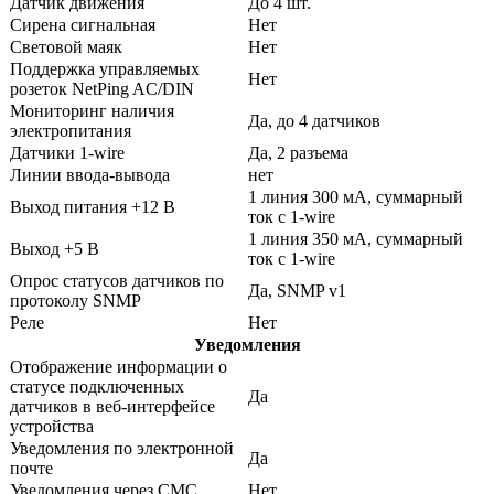
Датчик движения
До 4 шт.
Сирена сигнальная
Нет
Световой маяк
Нет
Поддержка управляемых
Нет
розеток NetPing AC/DIN
Мониторинг наличия
Да, до 4 датчиков
электропитания
Датчики 1-wire
Да, 2 разъема
Линии ввода-вывода
нет
1 линия 300 мА, суммарный
Выход питания +12 В
ток с 1-wire
1 линия 350 мА, суммарный
Выход +5 В
ток с 1-wire
Опрос статусов датчиков по
Да, SNMP v1
протоколу SNMP
Реле
Нет
Уведомления
Отображение информации о
статусе подключенных
Да
датчиков в веб-интерфейсе
устройства
Уведомления по электронной
Да
почте
Уведомления через СМС
Нет