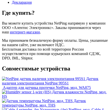
Декларация
Где купить?
Вы можете купить устройства NetPing напрямую у компании
ООО «Алентис Электроникс». Заказы принимаются через
наш
интернет-магазин
.
Мы принимаем безналичную форму оплаты. Цены, указанные
на нашем сайте, уже включают НДС.
Бесплатная доставка по всей территории России
осуществляется при помощи курьерских компаний СДЭК,
DPD, IML, Shiptor.
Совместимые устройства
Датчик
наличия электропитания NetPing 995S1
Адаптер для датчика протечки NetPing, мод. WA875
Датчик влажности NetPing, мод.
HS
Датчик
температуры NetPing, мод. THS
Удлинитель (4м) NetPing, мод. Cable 4