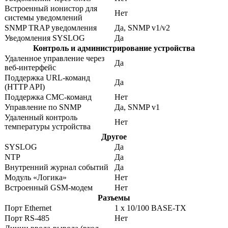
Встроенный ионистор для
Нет
системы уведомлений
SNMP TRAP уведомления
Да, SNMP v1/v2
Уведомления SYSLOG
Да
Контроль и администрирование устройства
Удаленное управление через
Да
веб-интерфейс
Поддержка URL-команд
Да
(HTTP API)
Поддержка СМС-команд
Нет
Управление по SNMP
Да, SNMP v1
Удаленный контроль
Нет
температуры устройства
Другое
SYSLOG
Да
NTP
Да
Внутренний журнал событий
Да
Модуль «Логика»
Нет
Встроенный GSM-модем
Нет
Разъемы
Порт Ethernet
1 x 10/100 BASE-TX
Порт RS-485
Нет