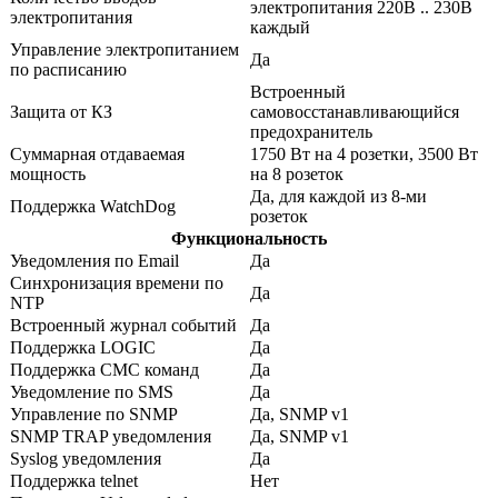
электропитания 220В .. 230В
электропитания
каждый
Управление электропитанием
Да
по расписанию
Встроенный
Защита от КЗ
самовосстанавливающийся
предохранитель
Суммарная отдаваемая
1750 Вт на 4 розетки, 3500 Вт
мощность
на 8 розеток
Да, для каждой из 8-ми
Поддержка WatchDog
розеток
Функциональность
Уведомления по Email
Да
Синхронизация времени по
Да
NTP
Встроенный журнал событий
Да
Поддержка LOGIC
Да
Поддержка СМС команд
Да
Уведомление по SMS
Да
Управление по SNMP
Да, SNMP v1
SNMP TRAP уведомления
Да, SNMP v1
Syslog уведомления
Да
Поддержка telnet
Нет