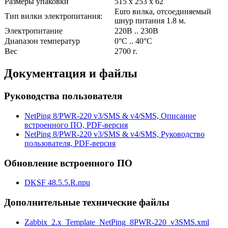
Размеры упаковки
515 х 253 х 62
Euro вилка, отсоединяемый
Тип вилки электропитания:
шнур питания 1.8 м.
Электропитание
220В .. 230В
Диапазон температур
0°C .. 40°C
Вес
2700 г.
Документация и файлы
Руководства пользователя
NetPing 8/PWR-220 v3/SMS & v4/SMS, Описание
встроенного ПО, PDF-версия
NetPing 8/PWR-220 v3/SMS & v4/SMS, Руководство
пользователя, PDF-версия
Обновление встроенного ПО
DKSF 48.5.5.R.npu
Дополнительные технические файлы
Zabbix_2.x_Template_NetPing_8PWR-220_v3SMS.xml