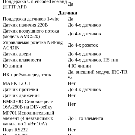
Поддержка Url-encoded команд
Да
(HTTP API)
Датчики
Поддержка датчиков 1-wire
Да
Датчик наличия 220В
До 4-х датчиков
Датчик воздушного потока
До 4-х датчиков
(модель АМС520)
Управляемая розетка NetPing
До 4-х розеток
AC/DIN
Датчик двери
До 4-х датчиков
Датчик влажности
До 4-х датчиков, HS тип
IO линии
4 IO линии
Да, внешний модуль IRC-TR
ИК приёмо-передатчик
v2
МАЯК-12-СТ
Нет
Датчик протечки
До 4-х датчиков
Датчик движения
Нет
BM8070D Силовое реле
Нет
16А/250В на DIN-рейку
MP701 Исполнительный
элемент (4 независимых
До 1-го элемента
канала по 2 кВт 10А)
Порт RS232
Нет