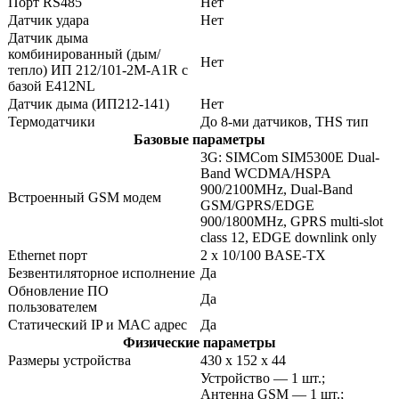
Порт RS485
Нет
Датчик удара
Нет
Датчик дыма
комбинированный (дым/
Нет
тепло) ИП 212/101-2М-A1R с
базой Е412NL
Датчик дыма (ИП212-141)
Нет
Термодатчики
До 8-ми датчиков, THS тип
Базовые параметры
3G: SIMCom SIM5300E Dual-
Band WCDMA/HSPA
900/2100MHz, Dual-Band
Встроенный GSM модем
GSM/GPRS/EDGE
900/1800MHz, GPRS multi-slot
class 12, EDGE downlink only
Ethernet порт
2 x 10/100 BASE-TX
Безвентиляторное исполнение
Да
Обновление ПО
Да
пользователем
Статический IP и MAC адрес
Да
Физические параметры
Размеры устройства
430 х 152 х 44
Устройство — 1 шт.;
Антенна GSM — 1 шт.;