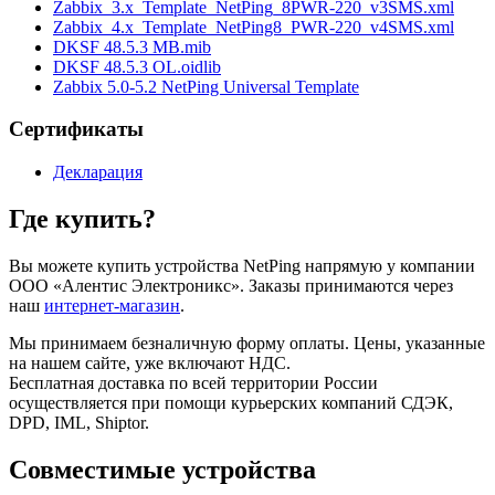
Zabbix_3.x_Template_NetPing_8PWR-220_v3SMS.xml
Zabbix_4.x_Template_NetPing8_PWR-220_v4SMS.xml
DKSF 48.5.3 MB.mib
DKSF 48.5.3 OL.oidlib
Zabbix 5.0-5.2 NetPing Universal Template
Сертификаты
Декларация
Где купить?
Вы можете купить устройства NetPing напрямую у компании
ООО «Алентис Электроникс». Заказы принимаются через
наш
интернет-магазин
.
Мы принимаем безналичную форму оплаты. Цены, указанные
на нашем сайте, уже включают НДС.
Бесплатная доставка по всей территории России
осуществляется при помощи курьерских компаний СДЭК,
DPD, IML, Shiptor.
Совместимые устройства