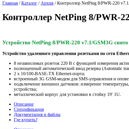
Главная
/
Каталог
/
Архив
/
Контроллер NetPing 8/PWR-220 v7
Контроллер NetPing 8/PWR-2
Устройство NetPing 8/PWR-220 v7.1/GSM3G снято 
Устройство удаленного управления розетками по сети Ether
8 независимых розеток 220 В с функцией измерения акти
полноценный автоматический ввод резерва (Automatic tran
2 х 10/100-BASE-TX Ethernet-порта;
встроенный 3G GSM-модем для SMS-управления и опове
подключение внешних датчиков: измерение температуры,
устройства;
металлический корпус для установки в стойку 19′ 1U.
Описание
Спецификация
Документация и файлы
Где купить?