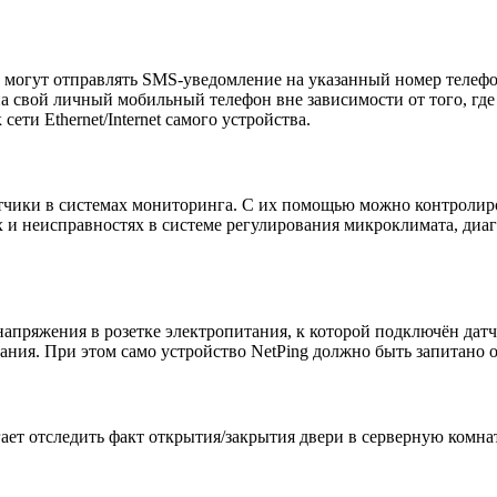
могут отправлять SMS-уведомление на указанный номер телефон
свой личный мобильный телефон вне зависимости от того, где о
ети Ethernet/Internet самого устройства.
чики в системах мониторинга. С их помощью можно контролир
х и неисправностях в системе регулирования микроклимата, диа
напряжения в розетке электропитания, к которой подключён дат
ания. При этом само устройство NetPing должно быть запитано 
т отследить факт открытия/закрытия двери в серверную комна