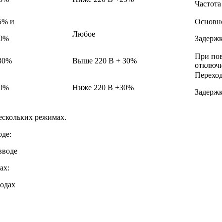
Частота
5% и
Основн
Любое
30%
Задержк
При пов
30%
Выше 220 В + 30%
отключи
Переход
30%
Ниже 220 В +30%
Задержк
ескольких режимах.
де:
ах: