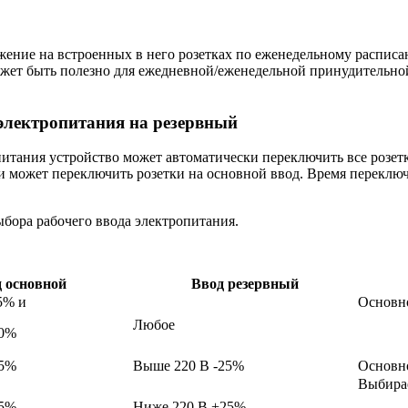
жение на встроенных в него розетках по еженедельному расписа
ожет быть полезно для ежедневной/еженедельной принудительно
 электропитания на резервный
тания устройство может автоматически переключить все розетки
ки может переключить розетки на основной ввод. Время переключ
ыбора рабочего ввода электропитания.
 основной
Ввод резервный
5% и
Основн
Любое
30%
25%
Выше 220 В -25%
Основн
Выбирае
25%
Ниже 220 В +25%