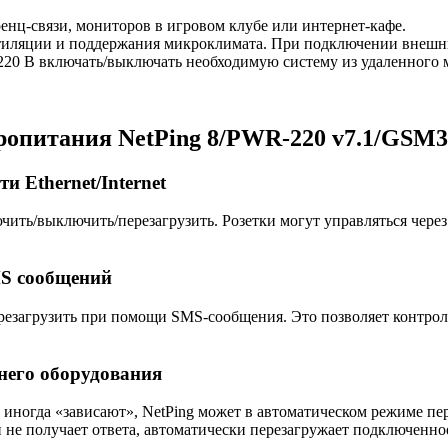
нц-связи, мониторов в игровом клубе или интернет-кафе.
тиляции и поддержания микроклимата. При подключении внешн
220 В включать/выключать необходимую систему из удаленного 
ропитания NetPing 8/PWR-220 v7.1/GSM
и Ethernet/Internet
ить/выключить/перезагрузить. Розетки могут управляться чере
MS сообщений
езагрузить при помощи SMS-сообщения. Это позволяет контрол
него оборудования
 иногда «зависают», NetPing может в автоматическом режиме пер
и не получает ответа, автоматически перезагружает подключенно