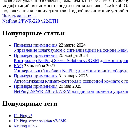
позволяет удаленно включать, выключать и перезапускать обо
модификаций: возможность подключения датчиков 1-wire; 4 I
подключения внешних датчиков. Подробное описание устройств
Читать дальше →
NetPing 2/PWR-220 v22/ETH
Популярные статьи
Примеры применения
22 марта 2024
Управление шлагбаумом с сигнализацией на основе NetPin
Примеры применения
26 ноября 2024
Контроллер NetPing Server Solution v7/GSM для монитори
FAQ
23 октября 2025
Универсальный шаблон NetPing для мониторинга оборудова
Примеры применения
31 января 2025
Автоматизация климат-контроля в серверной комнате с 
Примеры применения
20 мая 2025
NetPing 2/PWR-220 v33/GSM для дистанционного управл
Популярные теги
UniPing v3
UniPing server solution v3/SMS
NetPing IO v2