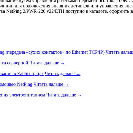
рудование путем управления розетками переменного тока 100В…
O-линии для подключения внешних датчиков или управления вне
а NetPing 2/PWR-220 v22/ETH доступно в каталоге, оформить за
g (передача «сухих контактов» по Ethernet TCP/IP)
Читать даль
нга серверной
Читать дальше →
ния в Zabbix 5, 6, 7
Читать дальше →
помощью NetPing
Читать дальше →
ения электропитанием
Читать дальше →