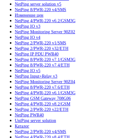
NetPing server solution v5
NetPing 8/PWR-220 v4/SMS
Изменение цен
NetPing 4/PWR-220 v6.2/GSM3G
NetPing IO v3
NetPing Monitoring Server 90Z02
NetPing IO v4
NetPing 2/PWR-220 v1/SMS
NetPing 2/PWR-220 v32/ETH
NetPing IP PDU PWR40
NetPing 8/PWR-220 v7.1/GSM3G
NetPing 8/PWR-220 v7.4/ETH
NetPing IO v5
NetPing Input+Relay v3
NetPing Monitoring Server 90Z04
NetPing 8/PWR-220 v7.6/ETH
NetPing 4/PWR-220 v6.1/GSM3G
NetPing GSM Gateway 708G06
NetPing 4/PWR-220 v8.2/GSM
NetPing 2/PWR-220 v22/ETH
NetPing PWR40
UniPing server solution
Каталог
NetPing 2/PWR-220 v4/SMS
NetPing 4/PWR-220 v8.4/ETH