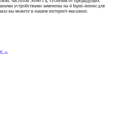
240В, частотой 50/60 Гц. Отличия от предыдущих
шними устройствами заменены на 4 Input-линии для
каз вы можете в нашем интернет-магазине.
ше →