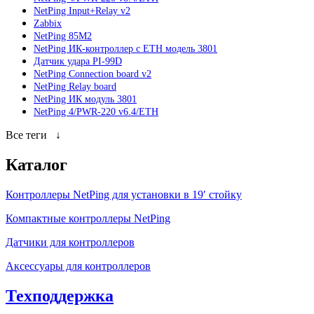
NetPing Input+Relay v2
Zabbix
NetPing 85M2
NetPing ИК-контроллер с ETH модель 3801
Датчик удара PI-99D
NetPing Connection board v2
NetPing Relay board
NetPing ИК модуль 3801
NetPing 4/PWR-220 v6.4/ETH
Все теги
↓
Каталог
Контроллеры NetPing для установки в 19′ стойку
Компактные контроллеры NetPing
Датчики для контроллеров
Аксессуары для контроллеров
Техподдержка