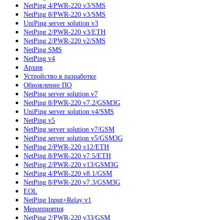
NetPing 4/PWR-220 v3/SMS
NetPing 8/PWR-220 v3/SMS
UniPing server solution v3
NetPing 2/PWR-220 v3/ETH
NetPing 2/PWR-220 v2/SMS
NetPing SMS
NetPing v4
Архив
Устройство в разработке
Обновление ПО
NetPing server solution v7
NetPing 8/PWR-220 v7.2/GSM3G
UniPing server solution v4/SMS
NetPing v5
NetPing server solution v7/GSM
NetPing server solution v5/GSM3G
NetPing 2/PWR-220 v12/ETH
NetPing 8/PWR-220 v7.5/ETH
NetPing 2/PWR-220 v13/GSM3G
NetPing 4/PWR-220 v8.1/GSM
NetPing 8/PWR-220 v7.3/GSM3G
EOL
NetPing Input+Relay v1
Мероприятия
NetPing 2/PWR-220 v33/GSM