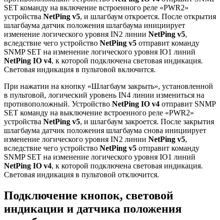
SET команду на включение встроенного реле «PWR2»
устройства
NetPing v5
, и шлагбаум откроется. После открытия
шлагбаума датчик положения шлагбаума инициирует
изменение логического уровня IN2 линии
NetPing v5
,
вследствие чего устройство
NetPing v5
отправит команду
SNMP SET на изменение логического уровня IO1 линий
NetPing IO v4
, к которой подключена световая индикация.
Световая индикация в пультовой включится.
При нажатии на кнопку «Шлагбаум закрыть», установленной
в пультовой, логический уровень IN4 линии измениться на
противоположный. Устройство
NetPing IO v4
отправит SNMP
SET команду на выключение встроенного реле «PWR2»
устройства
NetPing v5
, и шлагбаум закроется. После закрытия
шлагбаума датчик положения шлагбаума снова инициирует
изменение логического уровня IN2 линии
NetPing v5
,
вследствие чего устройство
NetPing v5
отправит команду
SNMP SET на изменение логического уровня IO1 линий
NetPing IO v4
, к которой подключена световая индикация.
Световая индикация в пультовой отключится.
Подключение кнопок, световой
индикации и датчика положения