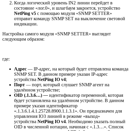
Когда логический уровень IN2 линии перейдет в
состояние «лог.0», и шлагбаум закроется, устройство
NetPing v5
с помощью модуля «SNMP SETTER»
отправит команду SNMP SET на выключение световой
индикации.
Настройка самого модуля «SNMP SETTER» выглядит
следующим образом:
где:
Адрес
― IP-адрес, на который будет отправлена команда
SNMP SET. В данном примере указан IP-адрес
устройства
NetPing IO v4
;
Порт
― порт, который слушает SNMP агент на
удалённом устройстве;
OID
(.1.3.6…)
―
идентификатор переменной, которая
будет установлена на удалённом устройстве. В данном
примере указан идентификатор
«.1.3.6.1.4.1.25728.8900.1.1.3.1». Он предназначен для
управления IO3 линией в режиме «выход»
устройства
NetPing IO v4
. Необходимо указать полный
OID в численной нотации, начиная с «.1.3…». Список