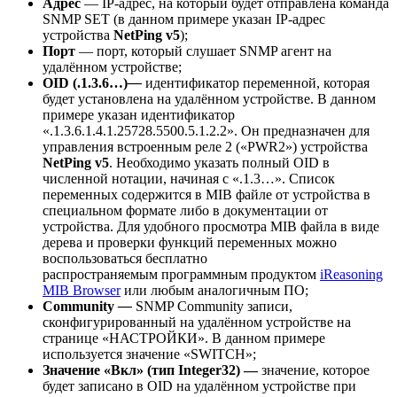
Адрес
― IP-адрес, на который будет отправлена команда
SNMP SET (в данном примере указан IP-адрес
устройства
NetPing v5
);
Порт
― порт, который слушает SNMP агент на
удалённом устройстве;
OID
(.1.3.6…)
―
идентификатор переменной, которая
будет установлена на удалённом устройстве. В данном
примере указан идентификатор
«.1.3.6.1.4.1.25728.5500.5.1.2.2». Он предназначен для
управления встроенным реле 2 («PWR2») устройства
NetPing v5
. Необходимо указать полный OID в
численной нотации, начиная с «.1.3…». Список
переменных содержится в MIB файле от устройства в
специальном формате либо в документации от
устройства. Для удобного просмотра MIB файла в виде
дерева и проверки функций переменных можно
воспользоваться бесплатно
распространяемым программным продуктом
iReasoning
MIB Browser
или любым аналогичным ПО;
Сommunity
―
SNMP Community записи,
сконфигурированный на удалённом устройстве на
странице «НАСТРОЙКИ». В данном примере
используется значение «SWITCH»;
Значение «Вкл» (тип Integer32) ―
значение, которое
будет записано в OID на удалённом устройстве при