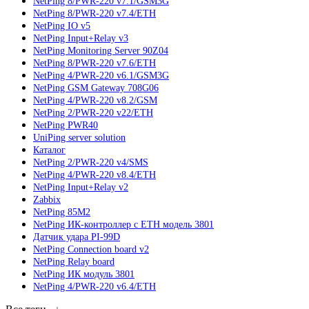
NetPing 8/PWR-220 v7.1/GSM3G
NetPing 8/PWR-220 v7.4/ETH
NetPing IO v5
NetPing Input+Relay v3
NetPing Monitoring Server 90Z04
NetPing 8/PWR-220 v7.6/ETH
NetPing 4/PWR-220 v6.1/GSM3G
NetPing GSM Gateway 708G06
NetPing 4/PWR-220 v8.2/GSM
NetPing 2/PWR-220 v22/ETH
NetPing PWR40
UniPing server solution
Каталог
NetPing 2/PWR-220 v4/SMS
NetPing 4/PWR-220 v8.4/ETH
NetPing Input+Relay v2
Zabbix
NetPing 85M2
NetPing ИК-контроллер с ETH модель 3801
Датчик удара PI-99D
NetPing Connection board v2
NetPing Relay board
NetPing ИК модуль 3801
NetPing 4/PWR-220 v6.4/ETH