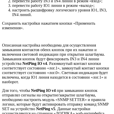
перевести работу IN3 и IN4 линий в режим «вход»;
перевести работу IO1 линии в режим «выход»;
настроить расшифровку логического уровня IO1, IN3,
IN4 линий.
Сохранить настройки нажатием кнопки «Применить
изменения».
Описанная настройка необходима для осуществления
замыкания контактов обеих кнопок при их нажатии и
включения световой индикации при открытии шлагбаума.
Замыкания кнопок будут фиксировать IN3 и IN4 линии
устройства
NetPing IO v4
. Разомкнутый контакт кнопки
соответствует состоянию «лог.1», замкнутый контакт кнопки
соответствует состоянию «лог.0». Световая индикация будет
включена, когда IO1 линия находится в состоянии «лог.1» и
наоборот.
Для того, чтобы
NetPing IO v4
при замыкании кнопок
отправлял сигналы на открытие/закрытие шлагбаума,
необходимо настроить модуль «SNMP SETTER» и правила
логики, которые будут активировать отправку команд SNMP
SET на устройство
NetPing v5
. Данные настройки
осуществляются на странице «ЛОГИКА» web-интерфейса