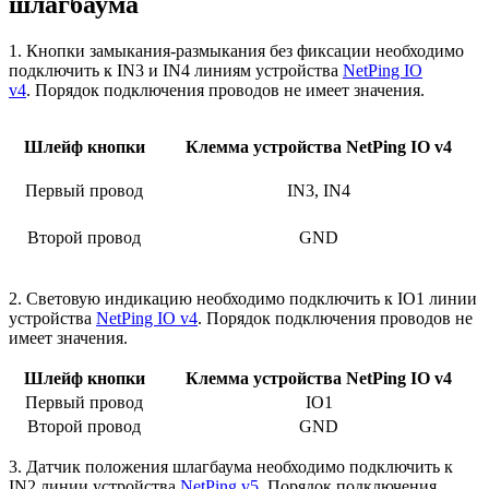
шлагбаума
1. Кнопки замыкания-размыкания без фиксации необходимо
подключить к IN3 и IN4 линиям устройства
NetPing IO
v4
. Порядок подключения проводов не имеет значения.
Шлейф кнопки
Клемма устройства NetPing IO v4
Первый провод
IN3, IN4
Второй провод
GND
2. Световую индикацию необходимо подключить к IO1 линии
устройства
NetPing IO v4
. Порядок подключения проводов не
имеет значения.
Шлейф кнопки
Клемма устройства NetPing IO v4
Первый провод
IO1
Второй провод
GND
3. Датчик положения шлагбаума необходимо подключить к
IN2 линии устройства
NetPing v5
. Порядок подключения