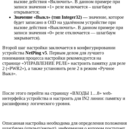
вызове действия «Включить». В данном примере при
записи значения «1» реле включается – шлагбаум
открывается;
Значение «Выкл» (тип Integer32) ―
значение, которое
будет записано в OID на удалённом устройстве при
вызове действия «Выключить». В данном примере при
записи значения «0» реле отключается ― шлагбаум
закрывается).
Второй шаг настройки заключается в конфигурировании
устройства
NetPing v5
. Первым делом для лучшего
понимания процесса настройки рекомендуется на
странице «УПРАВЛЕНИЕ РЕЛЕ» настроить памятку для реле
2 («PWR2»), а также установить реле 2 в режим «Ручное
Выкл».
После этого перейти на страницу «ВХОДЫ 1…8» web-
интерфейса устройства и настроить для IN2 линии: памятку и
расшифровку логического уровня.
Описанная настройка необходима для определения положения
шлагбаума (открыт/закрыт), информация о котором поступает