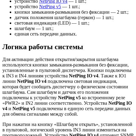
устройство
NetPing IO v4
― 1 шт.;
устройство
NetPing v5
― 1 шт.;
кнопки замыкания-размыкания без фиксации ― 2 шт.;
датчик положения шлагбаума (геркон) ― 1 шт.;
световая индикация (LED) ― 1 шт.;
шлагбаум ― 1 шт.;
единая сеть передачи данных.
Логика работы системы
Для активации действия открытия/закрытия шлагбаума
используются кнопки замыкания-размыкания без фиксации,
установленные в пультовой диспетчера. Кнопки подключены
к IN3 и IN4 линиям устройства
NetPing IO v4
. Также к IO1
линии
NetPing IO v4
подключена световая индикация,
которая будет сообщать диспетчеру о физическом состоянии
шлагбаума. Сам шлагбаум и датчик его положения
подключены к устройству
NetPing v5
ко встроенному реле
«PWR2» и IN2 линии соответственно. Устройства
NetPing IO
v4
и
NetPing v5
подключены в единую сеть передачи данных
для обмена сигналами между собой.
При нажатии на кнопку «Шлагбаум открыть», установленной
в пультовой, логический уровень IN3 линии измениться на
противоположный. Устройство
NetPing IO v4
отправит SNMP