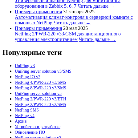
Универсальный шаблон NetPing для мониторинга
оборудования в Zabbix 5, 6, 7
Читать дальше →
Примеры применения
31 января 2025
Автоматизация климат-контроля в серверной комнате с
помощью NetPing
Читать дальше →
Примеры применения
20 мая 2025
NetPing 2/PWR-220 v33/GSM для дистанционного
управления электропитанием
Читать дальше →
Популярные теги
UniPing v3
UniPing server solution v3/SMS
NetPing IO v2
NetPing 4/PWR-220 v3/SMS
NetPing 8/PWR-220 v3/SMS
UniPing server solution v3
NetPing 2/PWR-220 v3/ETH
NetPing 2/PWR-220 v2/SMS
NetPing SMS
NetPing v4
Архив
Устройство в разработке
Обновление ПО
NetPing server solution v7