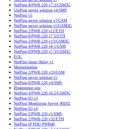
NetPing 8/PWR-220 v7.2/GSM3G
UniPing server solution v4/SMS
NetPing v5
NetPing server solution v7/GSM
NetPing server solution v5/GSM3G
NetPing 2/PWR-220 v12/ETH
NetPing 8/PWR-220 v7.5/ETH
NetPing 2/PWR-220 v13/GSM3G
NetPing 4/PWR-220 v8.1/GSM
NetPing 8/PWR-220 v7.3/GSM3G
EOL
NetPing Input+Relay v1
Мероприятия
NetPing 2/PWR-220 v33/GSM
NetPing server solution v5
NetPing 8/PWR-220 v4/SMS
Изменение цен
NetPing 4/PWR-220 v6.2/GSM3G
NetPing IO v3
NetPing Monitoring Server 90Z02
NetPing IO v4
NetPing 2/PWR-220 v1/SMS
NetPing 2/PWR-220 v32/ETH
NetPing IP PDU PWR40