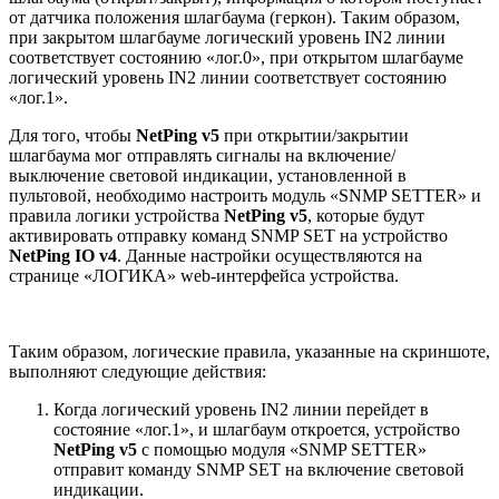
от датчика положения шлагбаума (геркон). Таким образом,
при закрытом шлагбауме логический уровень IN2 линии
соответствует состоянию «лог.0», при открытом шлагбауме
логический уровень IN2 линии соответствует состоянию
«лог.1».
Для того, чтобы
NetPing v5
при открытии/закрытии
шлагбаума мог отправлять сигналы на включение/
выключение световой индикации, установленной в
пультовой, необходимо настроить модуль «SNMP SETTER» и
правила логики устройства
NetPing v5
, которые будут
активировать отправку команд SNMP SET на устройство
NetPing IO v4
. Данные настройки осуществляются на
странице «ЛОГИКА» web-интерфейса устройства.
Таким образом, логические правила, указанные на скриншоте,
выполняют следующие действия:
Когда логический уровень IN2 линии перейдет в
состояние «лог.1», и шлагбаум откроется, устройство
NetPing v5
с помощью модуля «SNMP SETTER»
отправит команду SNMP SET на включение световой
индикации.