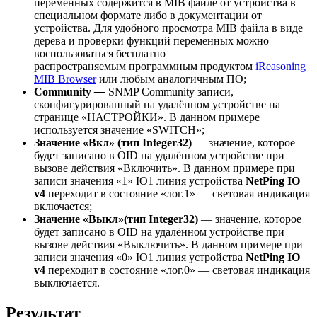
переменных содержится в MIB файле от устройства в
специальном формате либо в документации от
устройства. Для удобного просмотра MIB файла в виде
дерева и проверки функций переменных можно
воспользоваться бесплатно
распространяемым программным продуктом
iReasoning
MIB Browser
или любым аналогичным ПО;
Сommunity
―
SNMP Community записи,
сконфигурированный на удалённом устройстве на
странице «НАСТРОЙКИ». В данном примере
используется значение «SWITCH»;
Значение «Вкл» (тип Integer32)
― значение, которое
будет записано в OID на удалённом устройстве при
вызове действия «Включить». В данном примере при
записи значения «1» IO1 линия устройства
NetPing IO
v4
переходит в состояние «лог.1» ― световая индикация
включается;
Значение «Выкл»(тип Integer32)
― значение, которое
будет записано в OID на удалённом устройстве при
вызове действия «Выключить». В данном примере при
записи значения «0» IO1 линия устройства
NetPing IO
v4
переходит в состояние «лог.0» ― световая индикация
выключается.
Результат