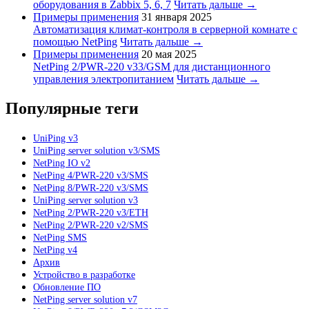
оборудования в Zabbix 5, 6, 7
Читать дальше →
Примеры применения
31 января 2025
Автоматизация климат-контроля в серверной комнате с
помощью NetPing
Читать дальше →
Примеры применения
20 мая 2025
NetPing 2/PWR-220 v33/GSM для дистанционного
управления электропитанием
Читать дальше →
Популярные теги
UniPing v3
UniPing server solution v3/SMS
NetPing IO v2
NetPing 4/PWR-220 v3/SMS
NetPing 8/PWR-220 v3/SMS
UniPing server solution v3
NetPing 2/PWR-220 v3/ETH
NetPing 2/PWR-220 v2/SMS
NetPing SMS
NetPing v4
Архив
Устройство в разработке
Обновление ПО
NetPing server solution v7