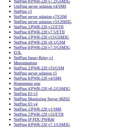
NetPing 8/PWR-220 v7.2/GSM3G
UniPing server solution v4/SMS
NetPing v5
NetPing server solution v7/GSM
NetPing server solution v5/GSM3G
NetPing 2/PWR-220 v12/ETH
NetPing 8/PWR-220 v7.5/ETH
NetPing 2/PWR-220 v13/GSM3G
NetPing 4/PWR-220 v8.1/GSM
NetPing 8/PWR-220 v7.3/GSM3G
EOL
NetPing Input+Relay v1
Мероприятия
NetPing 2/PWR-220 v33/GSM
NetPing server solution v5
NetPing 8/PWR-220 v4/SMS
Изменение цен
NetPing 4/PWR-220 v6.2/GSM3G
NetPing IO v3
NetPing Monitoring Server 90Z02
NetPing IO v4
NetPing 2/PWR-220 v1/SMS
NetPing 2/PWR-220 v32/ETH
NetPing IP PDU PWR40
NetPing 8/PWR-220 v7.1/GSM3G