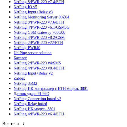
NetPing 8/PWR-220 v7.4/ETH
NetPing IO v5
NetPing Input+Relay v3
NetPing Monitoring Server 90Z04
NetPing 8/PWR-220 v7.6/ETH
NetPing 4/PWR-220 v6.1/GSM3G
NetPing GSM Gateway 708G06
NetPing 4/PWR-220 v8.2/GSM
NetPing 2/PWR-220 v22/ETH
NetPing PWR40
UniPing server solution
Каталог
NetPing 2/PWR-220 v4/SMS
NetPing 4/PWR-220 v8.4/ETH
NetPing Input+Relay v2
Zabbix
NetPing 85M2
NetPing ИК-контроллер с ETH модель 3801
Датчик удара PI-99D
NetPing Connection board v2
NetPing Relay board
NetPing ИК модуль 3801
NetPing 4/PWR-220 v6.4/ETH
Все теги
↓