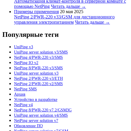
Автоматизация климат-контроля в серверной комнате с
помощью NetPing
Читать дальше →
Примеры применения
20 мая 2025
NetPing 2/PWR-220 v33/GSM для дистанционного
управления электропитанием
Читать дальше →
Популярные теги
UniPing v3
UniPing server solution v3/SMS
NetPing 4/PWR-220 v3/SMS
NetPing IO v2
NetPing 8/PWR-220 v3/SMS
UniPing server solution v3
NetPing 2/PWR-220 v3/ETH
NetPing 2/PWR-220 v2/SMS
NetPing SMS
Архив
Устройство в разработке
NetPing v4
NetPing 8/PWR-220 v7.2/GSM3G
UniPing server solution v4/SMS
NetPing server solution v7
Обновление ПО