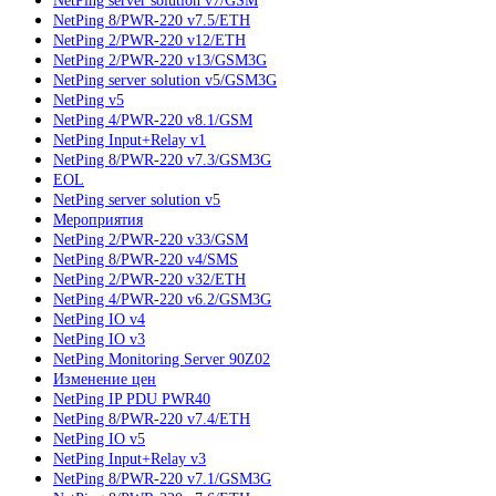
NetPing server solution v7/GSM
NetPing 8/PWR-220 v7.5/ETH
NetPing 2/PWR-220 v12/ETH
NetPing 2/PWR-220 v13/GSM3G
NetPing server solution v5/GSM3G
NetPing v5
NetPing 4/PWR-220 v8.1/GSM
NetPing Input+Relay v1
NetPing 8/PWR-220 v7.3/GSM3G
EOL
NetPing server solution v5
Мероприятия
NetPing 2/PWR-220 v33/GSM
NetPing 8/PWR-220 v4/SMS
NetPing 2/PWR-220 v32/ETH
NetPing 4/PWR-220 v6.2/GSM3G
NetPing IO v4
NetPing IO v3
NetPing Monitoring Server 90Z02
Изменение цен
NetPing IP PDU PWR40
NetPing 8/PWR-220 v7.4/ETH
NetPing IO v5
NetPing Input+Relay v3
NetPing 8/PWR-220 v7.1/GSM3G