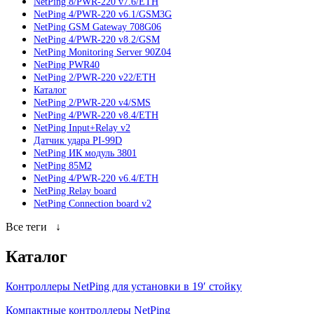
NetPing 8/PWR-220 v7.6/ETH
NetPing 4/PWR-220 v6.1/GSM3G
NetPing GSM Gateway 708G06
NetPing 4/PWR-220 v8.2/GSM
NetPing Monitoring Server 90Z04
NetPing PWR40
NetPing 2/PWR-220 v22/ETH
Каталог
NetPing 2/PWR-220 v4/SMS
NetPing 4/PWR-220 v8.4/ETH
NetPing Input+Relay v2
Датчик удара PI-99D
NetPing ИК модуль 3801
NetPing 85M2
NetPing 4/PWR-220 v6.4/ETH
NetPing Relay board
NetPing Connection board v2
Все теги
↓
Каталог
Контроллеры NetPing для установки в 19′ стойку
Компактные контроллеры NetPing