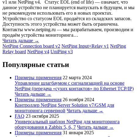
v1 или NetPing v4. Статус EOL (end of life) — означает, что
данное устройство не планируется выпускать в будущем, и мы
не рекомендуем использовать его в новых проектах.
Устройство со статусом EOL продаётся из складских запасов.
Доступность этого устройства может быть ограничена.
Контакты www.netping.ru — мы разрабатываем, производим и
продаём устройства мониторинга…
Читать дальше →
NetPing Connection board v2
NetPing Input+Relay v1
NetPing
Relay board
NetPing v4
UniPing v3
Популярные статьи
Примеры применения
22 марта 2024
Управление шлагбаумом с сигнализацией на основе
NetPing (передача «сухих контактов» по Ethernet TCP/IP)
Читать дальше →
Примеры применения
26 ноября 2024
Контроллер NetPing Server Solution v7/GSM для
мониторинга серверной
Читать дальше →
FAQ
23 октября 2025
Универсальный шаблон NetPing для мониторинга
оборудования в Zabbix 5, 6, 7
Читать дальше →
Примеры применения
31 января 2025