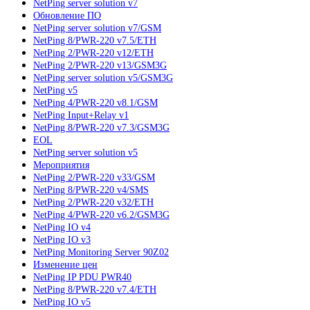
NetPing server solution v7
Обновление ПО
NetPing server solution v7/GSM
NetPing 8/PWR-220 v7.5/ETH
NetPing 2/PWR-220 v12/ETH
NetPing 2/PWR-220 v13/GSM3G
NetPing server solution v5/GSM3G
NetPing v5
NetPing 4/PWR-220 v8.1/GSM
NetPing Input+Relay v1
NetPing 8/PWR-220 v7.3/GSM3G
EOL
NetPing server solution v5
Мероприятия
NetPing 2/PWR-220 v33/GSM
NetPing 8/PWR-220 v4/SMS
NetPing 2/PWR-220 v32/ETH
NetPing 4/PWR-220 v6.2/GSM3G
NetPing IO v4
NetPing IO v3
NetPing Monitoring Server 90Z02
Изменение цен
NetPing IP PDU PWR40
NetPing 8/PWR-220 v7.4/ETH
NetPing IO v5