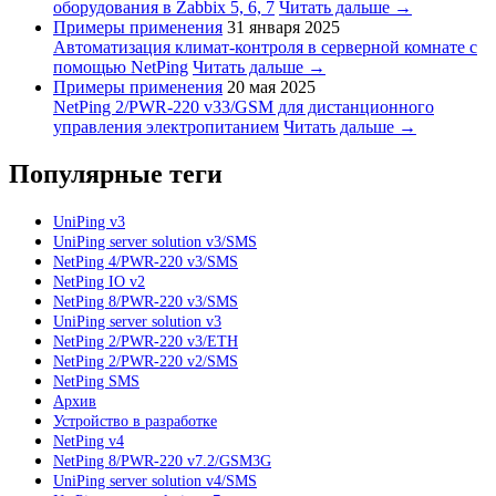
оборудования в Zabbix 5, 6, 7
Читать дальше →
Примеры применения
31 января 2025
Автоматизация климат-контроля в серверной комнате с
помощью NetPing
Читать дальше →
Примеры применения
20 мая 2025
NetPing 2/PWR-220 v33/GSM для дистанционного
управления электропитанием
Читать дальше →
Популярные теги
UniPing v3
UniPing server solution v3/SMS
NetPing 4/PWR-220 v3/SMS
NetPing IO v2
NetPing 8/PWR-220 v3/SMS
UniPing server solution v3
NetPing 2/PWR-220 v3/ETH
NetPing 2/PWR-220 v2/SMS
NetPing SMS
Архив
Устройство в разработке
NetPing v4
NetPing 8/PWR-220 v7.2/GSM3G
UniPing server solution v4/SMS