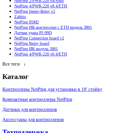
NetPing 2/PWR-220 v4/SMS
NetPing 4/PWR-220 v8.4/ETH
NetPing Input+Relay v2
Zabbix
NetPing 85M2
NetPing ИК-контроллер с ETH модель 3801
Датчик удара PI-99D
NetPing Connection board v2
NetPing Relay board
NetPing ИК модуль 3801
NetPing 4/PWR-220 v6.4/ETH
Все теги
↓
Каталог
Контроллеры NetPing для установки в 19′ стойку
Компактные контроллеры NetPing
Датчики для контроллеров
Аксессуары для контроллеров
Техподдержка