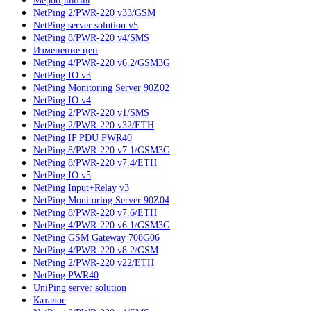
Мероприятия
NetPing 2/PWR-220 v33/GSM
NetPing server solution v5
NetPing 8/PWR-220 v4/SMS
Изменение цен
NetPing 4/PWR-220 v6.2/GSM3G
NetPing IO v3
NetPing Monitoring Server 90Z02
NetPing IO v4
NetPing 2/PWR-220 v1/SMS
NetPing 2/PWR-220 v32/ETH
NetPing IP PDU PWR40
NetPing 8/PWR-220 v7.1/GSM3G
NetPing 8/PWR-220 v7.4/ETH
NetPing IO v5
NetPing Input+Relay v3
NetPing Monitoring Server 90Z04
NetPing 8/PWR-220 v7.6/ETH
NetPing 4/PWR-220 v6.1/GSM3G
NetPing GSM Gateway 708G06
NetPing 4/PWR-220 v8.2/GSM
NetPing 2/PWR-220 v22/ETH
NetPing PWR40
UniPing server solution
Каталог