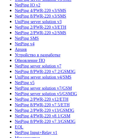
NetPing IO v2
NetPing 4/PWR-220 v3/SMS
NetPing 8/PWR-220 v3/SMS
UniPing server solution v3
NetPing 2/PWR-220 v3/ETH
NetPing 2/PWR-220 v2/SMS
NetPing SMS
NetPing v4
Архив
Устройство в разработке
Обновление ПО
NetPing server solution v7
NetPing 8/PWR-220 v7.2/GSM3G
UniPing server solution v4/SMS
NetPing v5
NetPing server solution v7/GSM
NetPing server solution v5/GSM3G
NetPing 2/PWR-220 v12/ETH
NetPing 8/PWR-220 v7.5/ETH
NetPing 2/PWR-220 v13/GSM3G
NetPing 4/PWR-220 v8.1/GSM
NetPing 8/PWR-220 v7.3/GSM3G
EOL
NetPing Input+Relay v1