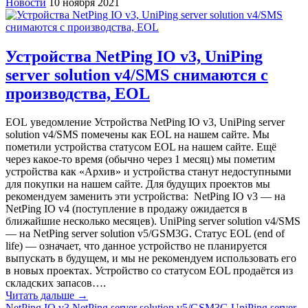
Новости
10 ноября 2021
Устройства NetPing IO v3, UniPing
server solution v4/SMS снимаются с
производства, EOL
EOL уведомление Устройства NetPing IO v3, UniPing server
solution v4/SMS помечены как EOL на нашем сайте. Мы
пометили устройства статусом EOL на нашем сайте. Ещё
через какое-то время (обычно через 1 месяц) мы пометим
устройства как «‎Архив» и устройства станут недоступными
для покупки на нашем сайте. Для будущих проектов мы
рекомендуем заменить эти устройства: NetPing IO v3 — на
NetPing IO v4 (поступление в продажу ожидается в
ближайшие несколько месяцев). UniPing server solution v4/SMS
— на NetPing server solution v5/GSM3G. Статус EOL (end of
life) — означает, что данное устройство не планируется
выпускать в будущем, и мы не рекомендуем использовать его
в новых проектах. Устройство со статусом EOL продаётся из
складских запасов….
Читать дальше →
NetPing IO v3
NetPing server solution v5/GSM3G
UniPing server