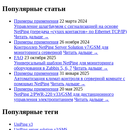
Популярные статьи
Примеры применения
22 марта 2024
Управление шлагбаумом с сигнализацией на основе
NetPing (передача «сухих контактов» по Ethernet TCP/IP)
Читать дальше →
Примеры применения
26 ноября 2024
Контроллер NetPing Server Solution v7/GSM для
мониторинга серверной
Читать дальше →
FAQ
23 октября 2025
Универсальный шаблон NetPing для мониторинга
оборудования в Zabbix 5, 6, 7
Читать дальше →
Примеры применения
31 января 2025
Автоматизация климат-контроля в серверной комнате с
помощью NetPing
Читать дальше →
Примеры применения
20 мая 2025
NetPing 2/PWR-220 v33/GSM для дистанционного
управления электропитанием
Читать дальше →
Популярные теги
UniPing v3
UniPing server solution v3/SMS