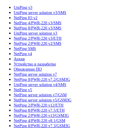
UniPing v3
UniPing server solution v3/SMS
NetPing IO v2
NetPing 4/PWR-220 v3/SMS
NetPing 8/PWR-220 v3/SMS
UniPing server solution v3
NetPing 2/PWR-220 v3/ETH
NetPing 2/PWR-220 v2/SMS
NetPing SMS
NetPing v4
Архив
Устройство в разработке
Обновление ПО
NetPing server solution v7
NetPing 8/PWR-220 v7.2/GSM3G
UniPing server solution v4/SMS
NetPing v5
NetPing server solution v7/GSM
NetPing server solution v5/GSM3G
NetPing 2/PWR-220 v12/ETH
NetPing 8/PWR-220 v7.5/ETH
NetPing 2/PWR-220 v13/GSM3G
NetPing 4/PWR-220 v8.1/GSM
NetPing 8/PWR-220 v7.3/GSM3G