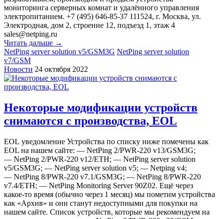
мониторинга серверных комнат и удалённого управления
электропитанием. +7 (495) 646-85-37 111524, г. Москва, ул.
Электродная, дом 2, строение 12, подъезд 1, этаж 4
sales@netping.ru
Читать дальше →
NetPing server solution v5/GSM3G
NetPing server solution
v7/GSM
Новости
24 октября 2022
Некоторые модификации устройств
снимаются с производства, EOL
EOL уведомление Устройства по списку ниже помечены как
EOL на нашем сайте: — NetPing 2/PWR-220 v13/GSM3G;
— NetPing 2/PWR-220 v12/ETH; — NetPing server solution
v5/GSM3G; — NetPing server solution v5; — Netping v4;
— NetPing 8/PWR-220 v7.1/GSM3G; — NetPing 8/PWR-220
v7.4/ETH; — NetPing Monitoring Server 90Z02. Ещё через
какое-то время (обычно через 1 месяц) мы пометим устройства
как «‎Архив» и они станут недоступными для покупки на
нашем сайте. Список устройств, которые мы рекомендуем на