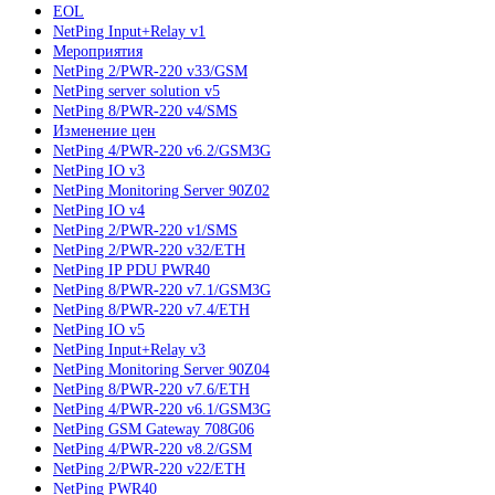
EOL
NetPing Input+Relay v1
Мероприятия
NetPing 2/PWR-220 v33/GSM
NetPing server solution v5
NetPing 8/PWR-220 v4/SMS
Изменение цен
NetPing 4/PWR-220 v6.2/GSM3G
NetPing IO v3
NetPing Monitoring Server 90Z02
NetPing IO v4
NetPing 2/PWR-220 v1/SMS
NetPing 2/PWR-220 v32/ETH
NetPing IP PDU PWR40
NetPing 8/PWR-220 v7.1/GSM3G
NetPing 8/PWR-220 v7.4/ETH
NetPing IO v5
NetPing Input+Relay v3
NetPing Monitoring Server 90Z04
NetPing 8/PWR-220 v7.6/ETH
NetPing 4/PWR-220 v6.1/GSM3G
NetPing GSM Gateway 708G06
NetPing 4/PWR-220 v8.2/GSM
NetPing 2/PWR-220 v22/ETH
NetPing PWR40