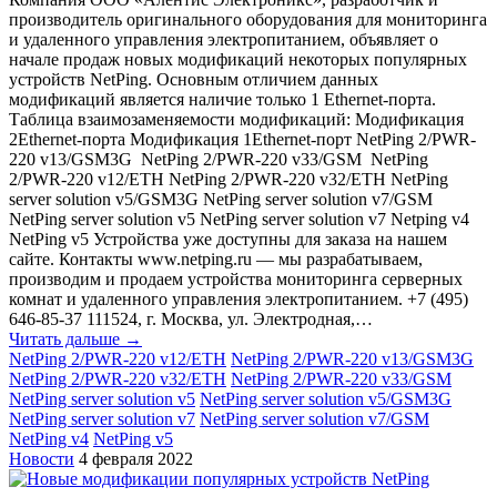
производитель оригинального оборудования для мониторинга
и удаленного управления электропитанием, объявляет о
начале продаж новых модификаций некоторых популярных
устройств NetPing. Основным отличием данных
модификаций является наличие только 1 Ethernet-порта.
Таблица взаимозаменяемости модификаций: Модификация
2Ethernet-порта Модификация 1Ethernet-порт NetPing 2/PWR-
220 v13/GSM3G NetPing 2/PWR-220 v33/GSM NetPing
2/PWR-220 v12/ETH NetPing 2/PWR-220 v32/ETH NetPing
server solution v5/GSM3G NetPing server solution v7/GSM
NetPing server solution v5 NetPing server solution v7 Netping v4
NetPing v5 Устройства уже доступны для заказа на нашем
сайте. Контакты www.netping.ru — мы разрабатываем,
производим и продаем устройства мониторинга серверных
комнат и удаленного управления электропитанием. +7 (495)
646-85-37 111524, г. Москва, ул. Электродная,…
Читать дальше →
NetPing 2/PWR-220 v12/ETH
NetPing 2/PWR-220 v13/GSM3G
NetPing 2/PWR-220 v32/ETH
NetPing 2/PWR-220 v33/GSM
NetPing server solution v5
NetPing server solution v5/GSM3G
NetPing server solution v7
NetPing server solution v7/GSM
NetPing v4
NetPing v5
Новости
4 февраля 2022