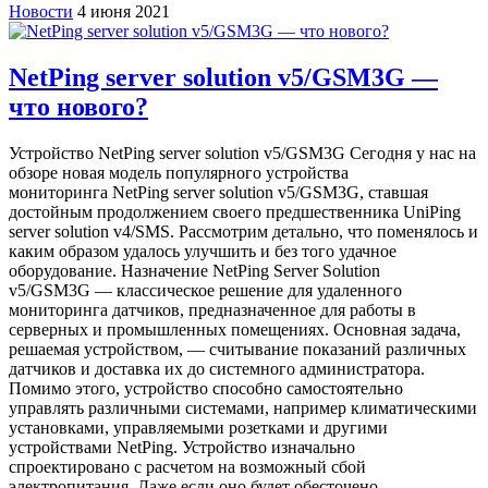
Новости
4 июня 2021
NetPing server solution v5/GSM3G —
что нового?
Устройство NetPing server solution v5/GSM3G Сегодня у нас на
обзоре новая модель популярного устройства
мониторинга NetPing server solution v5/GSM3G, ставшая
достойным продолжением своего предшественника UniPing
server solution v4/SMS. Рассмотрим детально, что поменялось и
каким образом удалось улучшить и без того удачное
оборудование. Назначение NetPing Server Solution
v5/GSM3G — классическое решение для удаленного
мониторинга датчиков, предназначенное для работы в
серверных и промышленных помещениях. Основная задача,
решаемая устройством, — считывание показаний различных
датчиков и доставка их до системного администратора.
Помимо этого, устройство способно самостоятельно
управлять различными системами, например климатическими
установками, управляемыми розетками и другими
устройствами NetPing. Устройство изначально
спроектировано с расчетом на возможный сбой
электропитания. Даже если оно будет обесточено,…