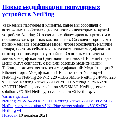
Новые модификации популярных
устройств NetPing
Уважаемые партнеры и клиенты, ранее мы сообщали о
возможных проблемах с доступностью некоторых моделей
устройств NetPing. Это связано с общемировым кризисом в
поставках электронных компонентов. Со своей стороны мы
принимаем все возможные меры, чтобы обеспечить наличие
товара, поэтому сейчас мы выпускаем новые модификации
некоторых популярных устройств. Основным отличием
данных модификаций будет наличие только 1 Ethernet-порта.
Цены будут совпадать с ценами базовых модификаций.
Таблица взаимозаменяемости модификаций: Модификация 2
Ethernet-порта Модификация 1 Ethernet-порт Netping v4
NetPing v5 NetPing 2/PWR-220 v13/GSM3G NetPing 2/PWR-220
v33/GSM NetPing 2/PWR-220 v12/ETH NetPing 2/PWR-220
v32/ETH NetPing server solution v5/GSM3G NetPing server
solution v7/GSM NetPing server solution v5 NetPing…
Читать дальше →
NetPing 2/PWR-220 v12/ETH
NetPing 2/PWR-220 v13/GSM3G
NetPing server solution v5
NetPing server solution v5/GSM3G
NetPing v4
Новости
10 декабря 2021