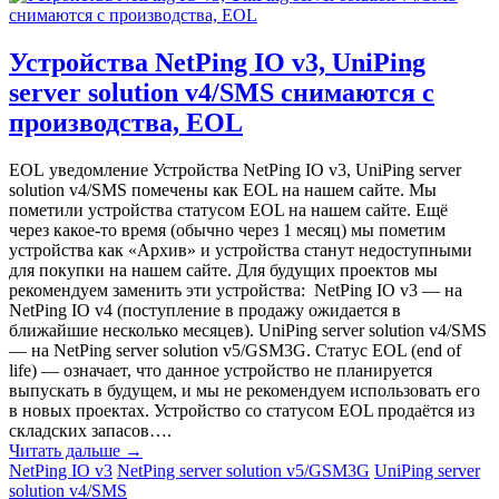
Устройства NetPing IO v3, UniPing
server solution v4/SMS снимаются с
производства, EOL
EOL уведомление Устройства NetPing IO v3, UniPing server
solution v4/SMS помечены как EOL на нашем сайте. Мы
пометили устройства статусом EOL на нашем сайте. Ещё
через какое-то время (обычно через 1 месяц) мы пометим
устройства как «‎Архив» и устройства станут недоступными
для покупки на нашем сайте. Для будущих проектов мы
рекомендуем заменить эти устройства: NetPing IO v3 — на
NetPing IO v4 (поступление в продажу ожидается в
ближайшие несколько месяцев). UniPing server solution v4/SMS
— на NetPing server solution v5/GSM3G. Статус EOL (end of
life) — означает, что данное устройство не планируется
выпускать в будущем, и мы не рекомендуем использовать его
в новых проектах. Устройство со статусом EOL продаётся из
складских запасов….
Читать дальше →
NetPing IO v3
NetPing server solution v5/GSM3G
UniPing server
solution v4/SMS