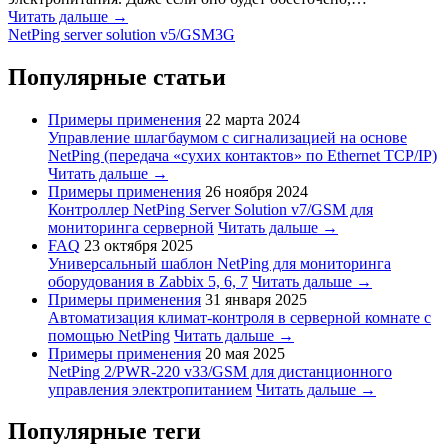
Читать дальше →
NetPing server solution v5/GSM3G
Популярные статьи
Примеры применения
22 марта 2024
Управление шлагбаумом с сигнализацией на основе
NetPing (передача «сухих контактов» по Ethernet TCP/IP)
Читать дальше →
Примеры применения
26 ноября 2024
Контроллер NetPing Server Solution v7/GSM для
мониторинга серверной
Читать дальше →
FAQ
23 октября 2025
Универсальный шаблон NetPing для мониторинга
оборудования в Zabbix 5, 6, 7
Читать дальше →
Примеры применения
31 января 2025
Автоматизация климат-контроля в серверной комнате с
помощью NetPing
Читать дальше →
Примеры применения
20 мая 2025
NetPing 2/PWR-220 v33/GSM для дистанционного
управления электропитанием
Читать дальше →
Популярные теги