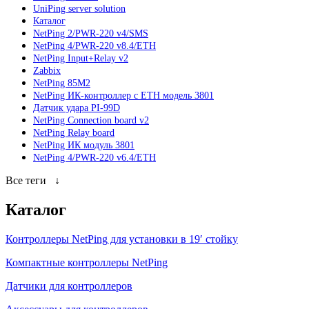
UniPing server solution
Каталог
NetPing 2/PWR-220 v4/SMS
NetPing 4/PWR-220 v8.4/ETH
NetPing Input+Relay v2
Zabbix
NetPing 85M2
NetPing ИК-контроллер с ETH модель 3801
Датчик удара PI-99D
NetPing Connection board v2
NetPing Relay board
NetPing ИК модуль 3801
NetPing 4/PWR-220 v6.4/ETH
Все теги
↓
Каталог
Контроллеры NetPing для установки в 19′ стойку
Компактные контроллеры NetPing
Датчики для контроллеров