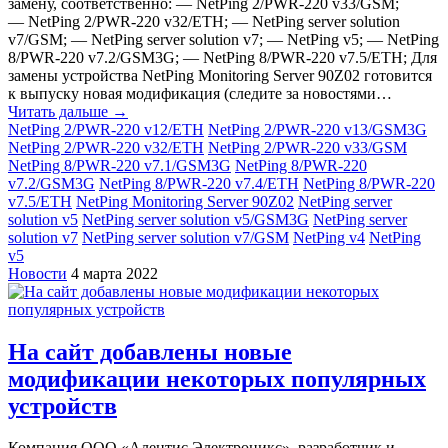
замену, соответственно: — NetPing 2/PWR-220 v33/GSM;
— NetPing 2/PWR-220 v32/ETH; — NetPing server solution
v7/GSM; — NetPing server solution v7; — NetPing v5; — NetPing
8/PWR-220 v7.2/GSM3G; — NetPing 8/PWR-220 v7.5/ETH; Для
замены устройства NetPing Monitoring Server 90Z02 готовится
к выпуску новая модификация (следите за новостями…
Читать дальше →
NetPing 2/PWR-220 v12/ETH
NetPing 2/PWR-220 v13/GSM3G
NetPing 2/PWR-220 v32/ETH
NetPing 2/PWR-220 v33/GSM
NetPing 8/PWR-220 v7.1/GSM3G
NetPing 8/PWR-220
v7.2/GSM3G
NetPing 8/PWR-220 v7.4/ETH
NetPing 8/PWR-220
v7.5/ETH
NetPing Monitoring Server 90Z02
NetPing server
solution v5
NetPing server solution v5/GSM3G
NetPing server
solution v7
NetPing server solution v7/GSM
NetPing v4
NetPing
v5
Новости
4 марта 2022
На сайт добавлены новые
модификации некоторых популярных
устройств
Компания ООО «Алентис Электроникс», разработчик и