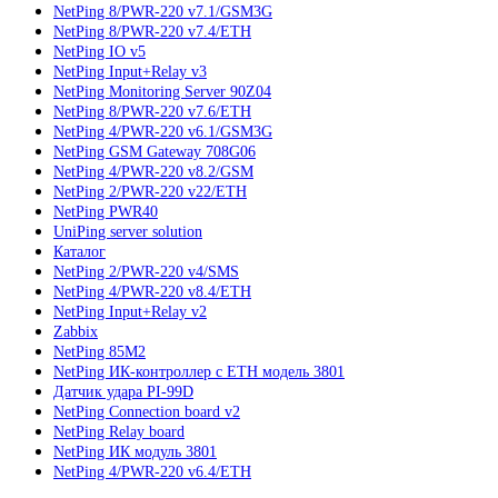
NetPing 8/PWR-220 v7.1/GSM3G
NetPing 8/PWR-220 v7.4/ETH
NetPing IO v5
NetPing Input+Relay v3
NetPing Monitoring Server 90Z04
NetPing 8/PWR-220 v7.6/ETH
NetPing 4/PWR-220 v6.1/GSM3G
NetPing GSM Gateway 708G06
NetPing 4/PWR-220 v8.2/GSM
NetPing 2/PWR-220 v22/ETH
NetPing PWR40
UniPing server solution
Каталог
NetPing 2/PWR-220 v4/SMS
NetPing 4/PWR-220 v8.4/ETH
NetPing Input+Relay v2
Zabbix
NetPing 85M2
NetPing ИК-контроллер с ETH модель 3801
Датчик удара PI-99D
NetPing Connection board v2
NetPing Relay board
NetPing ИК модуль 3801
NetPing 4/PWR-220 v6.4/ETH