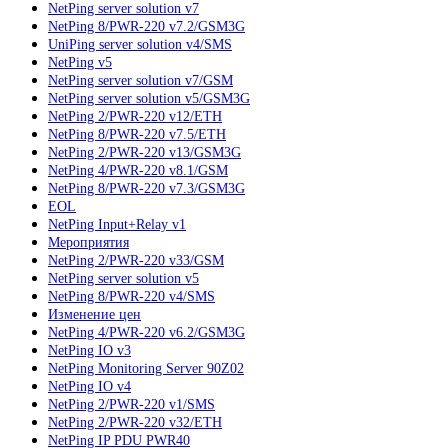
NetPing server solution v7
NetPing 8/PWR-220 v7.2/GSM3G
UniPing server solution v4/SMS
NetPing v5
NetPing server solution v7/GSM
NetPing server solution v5/GSM3G
NetPing 2/PWR-220 v12/ETH
NetPing 8/PWR-220 v7.5/ETH
NetPing 2/PWR-220 v13/GSM3G
NetPing 4/PWR-220 v8.1/GSM
NetPing 8/PWR-220 v7.3/GSM3G
EOL
NetPing Input+Relay v1
Мероприятия
NetPing 2/PWR-220 v33/GSM
NetPing server solution v5
NetPing 8/PWR-220 v4/SMS
Изменение цен
NetPing 4/PWR-220 v6.2/GSM3G
NetPing IO v3
NetPing Monitoring Server 90Z02
NetPing IO v4
NetPing 2/PWR-220 v1/SMS
NetPing 2/PWR-220 v32/ETH
NetPing IP PDU PWR40