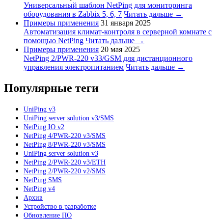
Универсальный шаблон NetPing для мониторинга
оборудования в Zabbix 5, 6, 7
Читать дальше →
Примеры применения
31 января 2025
Автоматизация климат-контроля в серверной комнате с
помощью NetPing
Читать дальше →
Примеры применения
20 мая 2025
NetPing 2/PWR-220 v33/GSM для дистанционного
управления электропитанием
Читать дальше →
Популярные теги
UniPing v3
UniPing server solution v3/SMS
NetPing IO v2
NetPing 4/PWR-220 v3/SMS
NetPing 8/PWR-220 v3/SMS
UniPing server solution v3
NetPing 2/PWR-220 v3/ETH
NetPing 2/PWR-220 v2/SMS
NetPing SMS
NetPing v4
Архив
Устройство в разработке
Обновление ПО