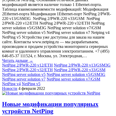
модификаций является наличие только 1 Ethernet-порта.
Таблица взаимозаменяемости модификаций: Модификация
2Ethernet-порта Модификация 1Ethernet-порт NetPing 2/PWR-
220 v13/GSM3G NetPing 2/PWR-220 v33/GSM NetPing
2/PWR-220 v12/ETH NetPing 2/PWR-220 v32/ETH NetPing
server solution v5/GSM3G NetPing server solution v7/GSM
NetPing server solution v5 NetPing server solution v7 Netping v4
NetPing v5 Устройства уже доступны для заказа на нашем
сайте. Контакты www.netping.ru — мы разрабатываем,
производим и продаем устройства мониторинга серверных
комнат и удаленного управления электропитанием. +7 (495)
646-85-37 111524, г. Москва, ул. Электродная,…
Читать дальше →
NetPing 2/PWR-220 v12/ETH
NetPing 2/PWR-220 v13/GSM3G
NetPing 2/PWR-220 v32/ETH
NetPing 2/PWR-220 v33/GSM
NetPing server solution v5
NetPing server solution v5/GSM3G
NetPing server solution v7
NetPing server solution v7/GSM
NetPing v4
NetPing v5
Новости
4 февраля 2022
Новые модификации популярных
устройств NetPing