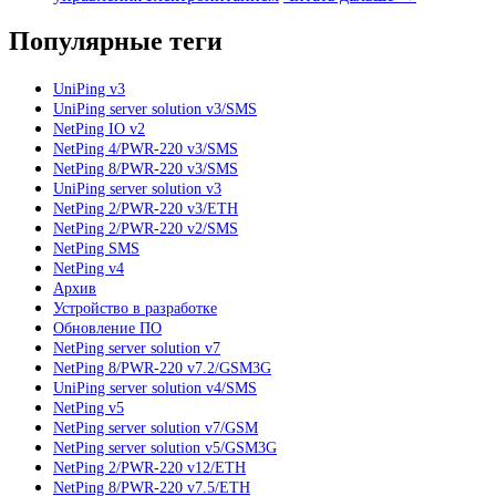
Популярные теги
UniPing v3
UniPing server solution v3/SMS
NetPing IO v2
NetPing 4/PWR-220 v3/SMS
NetPing 8/PWR-220 v3/SMS
UniPing server solution v3
NetPing 2/PWR-220 v3/ETH
NetPing 2/PWR-220 v2/SMS
NetPing SMS
NetPing v4
Архив
Устройство в разработке
Обновление ПО
NetPing server solution v7
NetPing 8/PWR-220 v7.2/GSM3G
UniPing server solution v4/SMS
NetPing v5
NetPing server solution v7/GSM
NetPing server solution v5/GSM3G
NetPing 2/PWR-220 v12/ETH
NetPing 8/PWR-220 v7.5/ETH