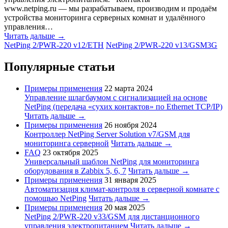
www.netping.ru — мы разрабатываем, производим и продаём
устройства мониторинга серверных комнат и удалённого
управления…
Читать дальше →
NetPing 2/PWR-220 v12/ETH
NetPing 2/PWR-220 v13/GSM3G
Популярные статьи
Примеры применения
22 марта 2024
Управление шлагбаумом с сигнализацией на основе
NetPing (передача «сухих контактов» по Ethernet TCP/IP)
Читать дальше →
Примеры применения
26 ноября 2024
Контроллер NetPing Server Solution v7/GSM для
мониторинга серверной
Читать дальше →
FAQ
23 октября 2025
Универсальный шаблон NetPing для мониторинга
оборудования в Zabbix 5, 6, 7
Читать дальше →
Примеры применения
31 января 2025
Автоматизация климат-контроля в серверной комнате с
помощью NetPing
Читать дальше →
Примеры применения
20 мая 2025
NetPing 2/PWR-220 v33/GSM для дистанционного
управления электропитанием
Читать дальше →