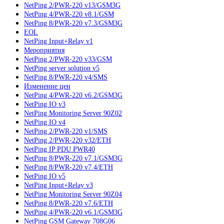
NetPing 2/PWR-220 v13/GSM3G
NetPing 4/PWR-220 v8.1/GSM
NetPing 8/PWR-220 v7.3/GSM3G
EOL
NetPing Input+Relay v1
Мероприятия
NetPing 2/PWR-220 v33/GSM
NetPing server solution v5
NetPing 8/PWR-220 v4/SMS
Изменение цен
NetPing 4/PWR-220 v6.2/GSM3G
NetPing IO v3
NetPing Monitoring Server 90Z02
NetPing IO v4
NetPing 2/PWR-220 v1/SMS
NetPing 2/PWR-220 v32/ETH
NetPing IP PDU PWR40
NetPing 8/PWR-220 v7.1/GSM3G
NetPing 8/PWR-220 v7.4/ETH
NetPing IO v5
NetPing Input+Relay v3
NetPing Monitoring Server 90Z04
NetPing 8/PWR-220 v7.6/ETH
NetPing 4/PWR-220 v6.1/GSM3G
NetPing GSM Gateway 708G06