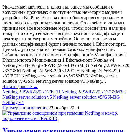
Уважаемые партнеры и клиенты, ранее мы сообщали о
возможных проблемах с доступностью некоторых моделей
устройств NetPing. Это связано с общемировым кризисом в
поставках электронных компонентов. Со своей стороны мы
принимаем все возможные меры, чтобы обеспечить наличие
товара, поэтому сейчас мы выпускаем новые модификации
некоторых популярных устройств. Основным отличием
данных модификаций будет наличие только 1 Ethernet-порта.
Цены будут совпадать с ценами базовых модификаций.
Таблица взаимозаменяемости модификаций: Модификация 2
Ethernet-порта Модификация 1 Ethernet-порт Netping v4
NetPing v5 NetPing 2/PWR-220 v13/GSM3G NetPing 2/PWR-220
v33/GSM NetPing 2/PWR-220 v12/ETH NetPing 2/PWR-220
v32/ETH NetPing server solution v5/GSM3G NetPing server
solution v7/GSM NetPing server solution v5 NetPing…
Читать дальше →
NetPing 2/PWR-220 v12/ETH
NetPing 2/PWR-220 v13/GSM3G
NetPing server solution v5
NetPing server solution v5/GSM3G
NetPing v4
Примеры применения
23 ноября 2020
Управление освещением при помощи