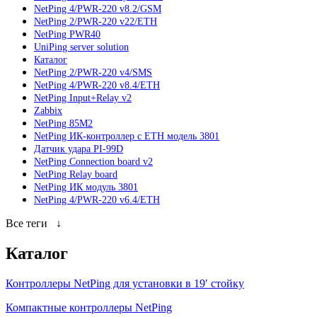
NetPing 4/PWR-220 v8.2/GSM
NetPing 2/PWR-220 v22/ETH
NetPing PWR40
UniPing server solution
Каталог
NetPing 2/PWR-220 v4/SMS
NetPing 4/PWR-220 v8.4/ETH
NetPing Input+Relay v2
Zabbix
NetPing 85M2
NetPing ИК-контроллер с ETH модель 3801
Датчик удара PI-99D
NetPing Connection board v2
NetPing Relay board
NetPing ИК модуль 3801
NetPing 4/PWR-220 v6.4/ETH
Все теги
↓
Каталог
Контроллеры NetPing для установки в 19′ стойку
Компактные контроллеры NetPing