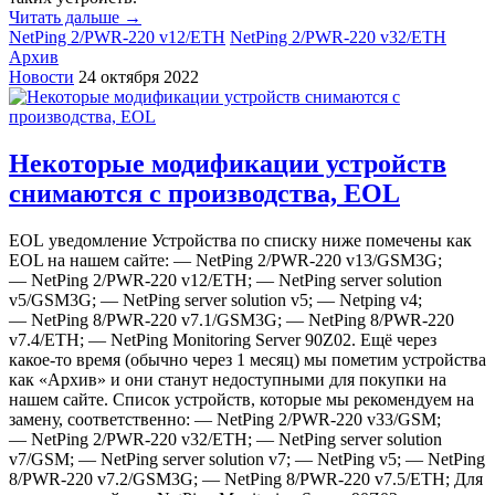
Читать дальше →
NetPing 2/PWR-220 v12/ETH
NetPing 2/PWR-220 v32/ETH
Архив
Новости
24 октября 2022
Некоторые модификации устройств
снимаются с производства, EOL
EOL уведомление Устройства по списку ниже помечены как
EOL на нашем сайте: — NetPing 2/PWR-220 v13/GSM3G;
— NetPing 2/PWR-220 v12/ETH; — NetPing server solution
v5/GSM3G; — NetPing server solution v5; — Netping v4;
— NetPing 8/PWR-220 v7.1/GSM3G; — NetPing 8/PWR-220
v7.4/ETH; — NetPing Monitoring Server 90Z02. Ещё через
какое-то время (обычно через 1 месяц) мы пометим устройства
как «‎Архив» и они станут недоступными для покупки на
нашем сайте. Список устройств, которые мы рекомендуем на
замену, соответственно: — NetPing 2/PWR-220 v33/GSM;
— NetPing 2/PWR-220 v32/ETH; — NetPing server solution
v7/GSM; — NetPing server solution v7; — NetPing v5; — NetPing
8/PWR-220 v7.2/GSM3G; — NetPing 8/PWR-220 v7.5/ETH; Для