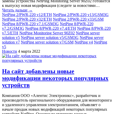
замены устройства NetPing Monitoring Server 90Z02 готовится
к выпуску новая модификация (следите за новостями…
Читать дальше →
NetPing 2/PWR-220 v12/ETH
NetPing 2/PWR-220 v13/GSM3G
NetPing 2/PWR-220 v32/ETH
NetPing 2/PWR-220 v33/GSM
NetPing 8/PWR-220 v7.1/GSM3G
NetPing 8/PWR-220
v7.2/GSM3G
NetPing 8/PWR-220 v7.4/ETH
NetPing 8/PWR-220
v7.5/ETH
NetPing Monitoring Server 90Z02
NetPing server
solution v5
NetPing server solution v5/GSM3G
NetPing server
solution v7
NetPing server solution v7/GSM
NetPing v4
NetPing
v5
Новости
4 марта 2022
На сайт добавлены новые
модификации некоторых популярных
устройств
Компания ООО «Алентис Электроникс», разработчик и
производитель оригинального оборудования для мониторинга
и удаленного управления электропитанием, объявляет о
начале продаж новых модификаций некоторых популярных
устройств NetPing. Основным отличием данных