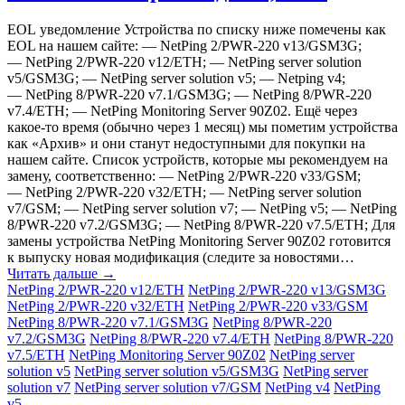
EOL уведомление Устройства по списку ниже помечены как
EOL на нашем сайте: — NetPing 2/PWR-220 v13/GSM3G;
— NetPing 2/PWR-220 v12/ETH; — NetPing server solution
v5/GSM3G; — NetPing server solution v5; — Netping v4;
— NetPing 8/PWR-220 v7.1/GSM3G; — NetPing 8/PWR-220
v7.4/ETH; — NetPing Monitoring Server 90Z02. Ещё через
какое-то время (обычно через 1 месяц) мы пометим устройства
как «‎Архив» и они станут недоступными для покупки на
нашем сайте. Список устройств, которые мы рекомендуем на
замену, соответственно: — NetPing 2/PWR-220 v33/GSM;
— NetPing 2/PWR-220 v32/ETH; — NetPing server solution
v7/GSM; — NetPing server solution v7; — NetPing v5; — NetPing
8/PWR-220 v7.2/GSM3G; — NetPing 8/PWR-220 v7.5/ETH; Для
замены устройства NetPing Monitoring Server 90Z02 готовится
к выпуску новая модификация (следите за новостями…
Читать дальше →
NetPing 2/PWR-220 v12/ETH
NetPing 2/PWR-220 v13/GSM3G
NetPing 2/PWR-220 v32/ETH
NetPing 2/PWR-220 v33/GSM
NetPing 8/PWR-220 v7.1/GSM3G
NetPing 8/PWR-220
v7.2/GSM3G
NetPing 8/PWR-220 v7.4/ETH
NetPing 8/PWR-220
v7.5/ETH
NetPing Monitoring Server 90Z02
NetPing server
solution v5
NetPing server solution v5/GSM3G
NetPing server
solution v7
NetPing server solution v7/GSM
NetPing v4
NetPing
v5