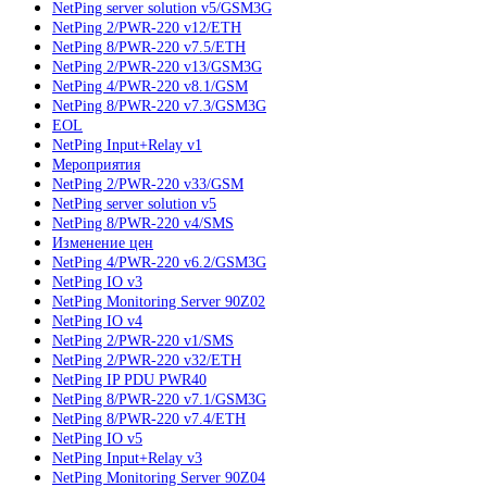
NetPing server solution v5/GSM3G
NetPing 2/PWR-220 v12/ETH
NetPing 8/PWR-220 v7.5/ETH
NetPing 2/PWR-220 v13/GSM3G
NetPing 4/PWR-220 v8.1/GSM
NetPing 8/PWR-220 v7.3/GSM3G
EOL
NetPing Input+Relay v1
Мероприятия
NetPing 2/PWR-220 v33/GSM
NetPing server solution v5
NetPing 8/PWR-220 v4/SMS
Изменение цен
NetPing 4/PWR-220 v6.2/GSM3G
NetPing IO v3
NetPing Monitoring Server 90Z02
NetPing IO v4
NetPing 2/PWR-220 v1/SMS
NetPing 2/PWR-220 v32/ETH
NetPing IP PDU PWR40
NetPing 8/PWR-220 v7.1/GSM3G
NetPing 8/PWR-220 v7.4/ETH
NetPing IO v5
NetPing Input+Relay v3
NetPing Monitoring Server 90Z04