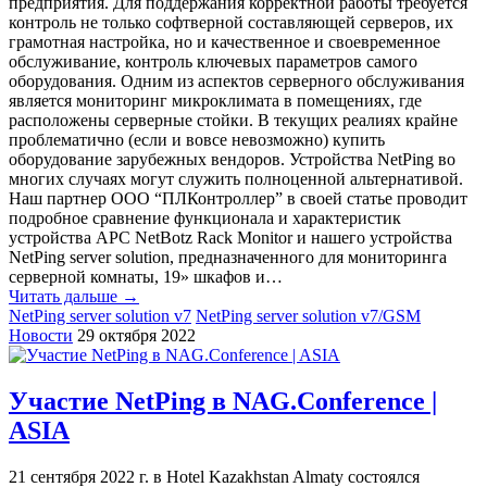
предприятия. Для поддержания корректной работы требуется
контроль не только софтверной составляющей серверов, их
грамотная настройка, но и качественное и своевременное
обслуживание, контроль ключевых параметров самого
оборудования. Одним из аспектов серверного обслуживания
является мониторинг микроклимата в помещениях, где
расположены серверные стойки. В текущих реалиях крайне
проблематично (если и вовсе невозможно) купить
оборудование зарубежных вендоров. Устройства NetPing во
многих случаях могут служить полноценной альтернативой.
Наш партнер ООО “ПЛКонтроллер” в своей статье проводит
подробное сравнение функционала и характеристик
устройства APC NetBotz Rack Monitor и нашего устройства
NetPing server solution, предназначенного для мониторинга
серверной комнаты, 19» шкафов и…
Читать дальше →
NetPing server solution v7
NetPing server solution v7/GSM
Новости
29 октября 2022
Участие NetPing в NAG.Conference |
ASIA
21 сентября 2022 г. в Hotel Kazakhstan Almaty состоялся