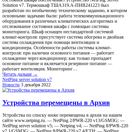
Solution v7. Термошкаф ТША319.А-ПНВ241223 был
разработан по необычному техническому заданию, в котором
основными задачами были: работа телекоммуникационного
оборудования в различных климатических алгоритмах и
отслеживание состояния шкафа с помощью системы
мониторинга. Шкаф оснащен нестандартной системой
климат-контроля: присутствует система обогрева и двойная
система охлаждения при помощи вентиляции и
кондиционера. Особенности работы системы климат-
контроля: при наличии основного питания — работает
охлаждение через кондиционер; как только пропадает
основное питание и включается резервное питание —
работает вентиляция. Мониторинг…
Читать дальше →
NetPing server solution v7
Новости
3 декабря 2022
Устройства перемещены в Архив
Устройства по списку ниже перемещены в архив на нашем
сайте www.netping.ru. — NetPing 2/PWR-220 v13/GSM3G; —
NetPing server solution v5; — Netping v4; — NetPing 8/PWR-220
v7.1/GSM3G; — NetPing 8/PWR-220 v7.4/ETH; — NetPing