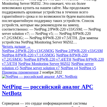
Monitoring Server 90Z02. Это означает, что их более
невозможно купить на нашем сайте. Мы продолжаем
поддерживать архивные устройства в течении всего
гарантийного срока и по возможности будем выполнять
послегарантийную поддержку таких устройств. Список
устройств, которые мы рекомендуем на замену,
соответственно: — NetPing 2/PWR-220 v33/GSM; — NetPing
server solution v7; — NetPing v5; — NetPing 8/PWR-220
v7.2/GSM3G; — NetPing 8/PWR-220 v7.5/ETH. Для замены
устройства NetPing Monitoring Server 90Z02…
Читать дальше →
NetPing 2/PWR-220 v13/GSM3G
NetPing 2/PWR-220 v33/GSM
NetPing 8/PWR-220 v7.1/GSM3G
NetPing 8/PWR-220
v7.2/GSM3G
NetPing 8/PWR-220 v7.4/ETH
NetPing 8/PWR-220
v7.5/ETH
NetPing Monitoring Server 90Z02
NetPing server
solution v5
NetPing server solution v7
NetPing v4
NetPing v5
Примеры применения
2 ноября 2022
NetPing — российский аналог APC
NetBotz
Серверная — это сердце информационной системы