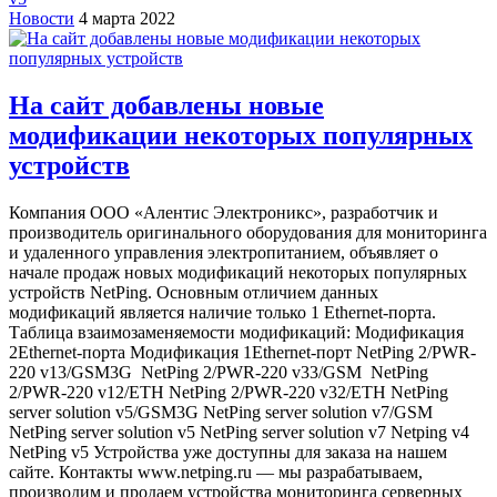
Новости
4 марта 2022
На сайт добавлены новые
модификации некоторых популярных
устройств
Компания ООО «Алентис Электроникс», разработчик и
производитель оригинального оборудования для мониторинга
и удаленного управления электропитанием, объявляет о
начале продаж новых модификаций некоторых популярных
устройств NetPing. Основным отличием данных
модификаций является наличие только 1 Ethernet-порта.
Таблица взаимозаменяемости модификаций: Модификация
2Ethernet-порта Модификация 1Ethernet-порт NetPing 2/PWR-
220 v13/GSM3G NetPing 2/PWR-220 v33/GSM NetPing
2/PWR-220 v12/ETH NetPing 2/PWR-220 v32/ETH NetPing
server solution v5/GSM3G NetPing server solution v7/GSM
NetPing server solution v5 NetPing server solution v7 Netping v4
NetPing v5 Устройства уже доступны для заказа на нашем
сайте. Контакты www.netping.ru — мы разрабатываем,
производим и продаем устройства мониторинга серверных