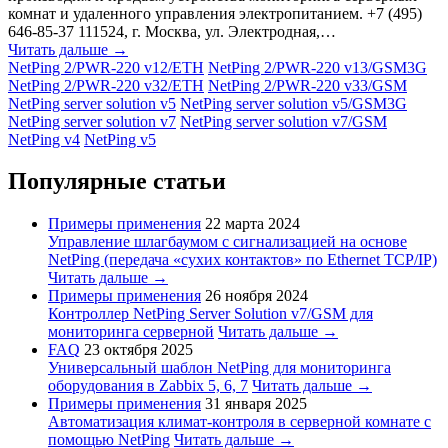
комнат и удаленного управления электропитанием. +7 (495)
646-85-37 111524, г. Москва, ул. Электродная,…
Читать дальше →
NetPing 2/PWR-220 v12/ETH
NetPing 2/PWR-220 v13/GSM3G
NetPing 2/PWR-220 v32/ETH
NetPing 2/PWR-220 v33/GSM
NetPing server solution v5
NetPing server solution v5/GSM3G
NetPing server solution v7
NetPing server solution v7/GSM
NetPing v4
NetPing v5
Популярные статьи
Примеры применения
22 марта 2024
Управление шлагбаумом с сигнализацией на основе
NetPing (передача «сухих контактов» по Ethernet TCP/IP)
Читать дальше →
Примеры применения
26 ноября 2024
Контроллер NetPing Server Solution v7/GSM для
мониторинга серверной
Читать дальше →
FAQ
23 октября 2025
Универсальный шаблон NetPing для мониторинга
оборудования в Zabbix 5, 6, 7
Читать дальше →
Примеры применения
31 января 2025
Автоматизация климат-контроля в серверной комнате с
помощью NetPing
Читать дальше →