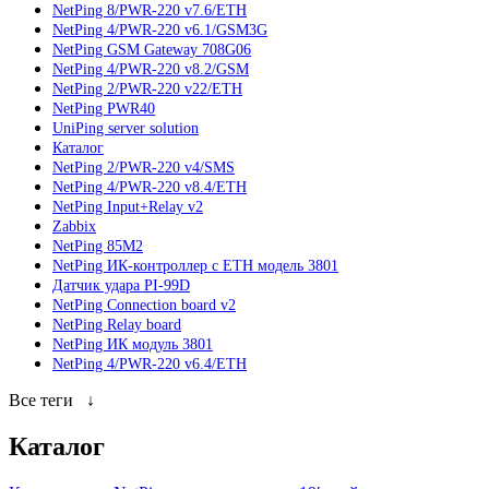
NetPing 8/PWR-220 v7.6/ETH
NetPing 4/PWR-220 v6.1/GSM3G
NetPing GSM Gateway 708G06
NetPing 4/PWR-220 v8.2/GSM
NetPing 2/PWR-220 v22/ETH
NetPing PWR40
UniPing server solution
Каталог
NetPing 2/PWR-220 v4/SMS
NetPing 4/PWR-220 v8.4/ETH
NetPing Input+Relay v2
Zabbix
NetPing 85M2
NetPing ИК-контроллер с ETH модель 3801
Датчик удара PI-99D
NetPing Connection board v2
NetPing Relay board
NetPing ИК модуль 3801
NetPing 4/PWR-220 v6.4/ETH
Все теги
↓
Каталог