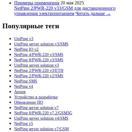
Примеры применения
20 мая 2025
NetPing 2/PWR-220 v33/GSM для дистанционного
управления электропитанием
Читать дальше →
Популярные теги
UniPing v3
UniPing server solution v3/SMS
NetPing IO v2
NetPing 4/PWR-220 v3/SMS
NetPing 8/PWR-220 v3/SMS
UniPing server solution v3
NetPing 2/PWR-220 v3/ETH
NetPing 2/PWR-220 v2/SMS
NetPing SMS
NetPing v4
Архив
Устройство в разработке
Обновление ПО
NetPing server solution v7
NetPing 8/PWR-220 v7.2/GSM3G
UniPing server solution v4/SMS
NetPing v5
NetPing server solution v7/GSM