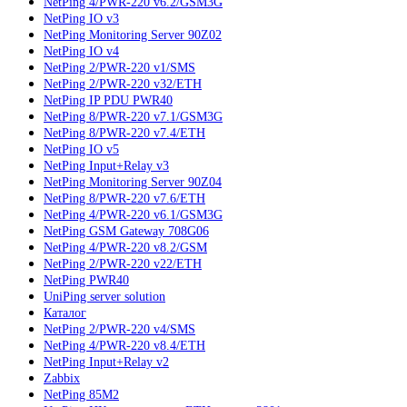
NetPing 4/PWR-220 v6.2/GSM3G
NetPing IO v3
NetPing Monitoring Server 90Z02
NetPing IO v4
NetPing 2/PWR-220 v1/SMS
NetPing 2/PWR-220 v32/ETH
NetPing IP PDU PWR40
NetPing 8/PWR-220 v7.1/GSM3G
NetPing 8/PWR-220 v7.4/ETH
NetPing IO v5
NetPing Input+Relay v3
NetPing Monitoring Server 90Z04
NetPing 8/PWR-220 v7.6/ETH
NetPing 4/PWR-220 v6.1/GSM3G
NetPing GSM Gateway 708G06
NetPing 4/PWR-220 v8.2/GSM
NetPing 2/PWR-220 v22/ETH
NetPing PWR40
UniPing server solution
Каталог
NetPing 2/PWR-220 v4/SMS
NetPing 4/PWR-220 v8.4/ETH
NetPing Input+Relay v2
Zabbix
NetPing 85M2