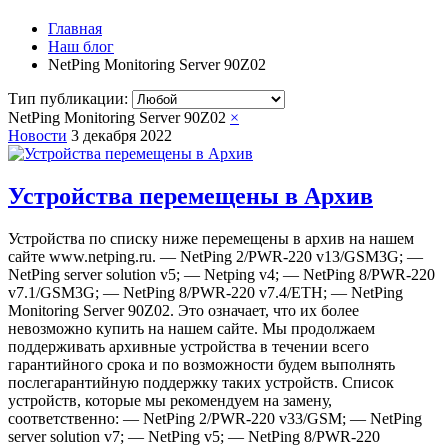
Главная
Наш блог
NetPing Monitoring Server 90Z02
Тип публикации:
NetPing Monitoring Server 90Z02
×
Новости
3 декабря 2022
Устройства перемещены в Архив
Устройства по списку ниже перемещены в архив на нашем
сайте www.netping.ru. — NetPing 2/PWR-220 v13/GSM3G; —
NetPing server solution v5; — Netping v4; — NetPing 8/PWR-220
v7.1/GSM3G; — NetPing 8/PWR-220 v7.4/ETH; — NetPing
Monitoring Server 90Z02. Это означает, что их более
невозможно купить на нашем сайте. Мы продолжаем
поддерживать архивные устройства в течении всего
гарантийного срока и по возможности будем выполнять
послегарантийную поддержку таких устройств. Список
устройств, которые мы рекомендуем на замену,
соответственно: — NetPing 2/PWR-220 v33/GSM; — NetPing
server solution v7; — NetPing v5; — NetPing 8/PWR-220