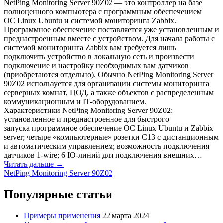
NetPing Monitoring Server 90Z02 — это контроллер на базе
полноценного компьютера с программным обеспечением
ОС Linux Ubuntu и системой мониторинга Zabbix.
Программное обеспечение поставляется уже установленным и
преднастроенным вместе с устройством. Для начала работы с
системой мониторинга Zabbix вам требуется лишь
подключить устройство в локальную сеть и произвести
подключение и настройку необходимых вам датчиков
(приобретаются отдельно). Обычно NetPing Monitoring Server
90Z02 используется для организации системы мониторинга
серверных комнат, ЦОД, а также объектов с распределенным
коммуникационным и IT-оборудованием.
Характеристики NetPing Monitoring Server 90Z02:
установленное и преднастроенное для быстрого
запуска программное обеспечение ОС Linux Ubuntu и Zabbix
server; четыре «компьютерные» розетки С13 с дистанционным
и автоматическим управлением; возможность подключения
датчиков 1-wire; 6 IO-линий для подключения внешних…
Читать дальше →
NetPing Monitoring Server 90Z02
Популярные статьи
Примеры применения
22 марта 2024