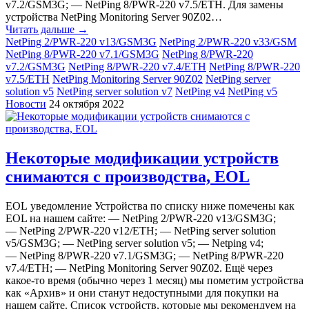
v7.2/GSM3G; — NetPing 8/PWR-220 v7.5/ETH. Для замены
устройства NetPing Monitoring Server 90Z02…
Читать дальше →
NetPing 2/PWR-220 v13/GSM3G
NetPing 2/PWR-220 v33/GSM
NetPing 8/PWR-220 v7.1/GSM3G
NetPing 8/PWR-220
v7.2/GSM3G
NetPing 8/PWR-220 v7.4/ETH
NetPing 8/PWR-220
v7.5/ETH
NetPing Monitoring Server 90Z02
NetPing server
solution v5
NetPing server solution v7
NetPing v4
NetPing v5
Новости
24 октября 2022
Некоторые модификации устройств
снимаются с производства, EOL
EOL уведомление Устройства по списку ниже помечены как
EOL на нашем сайте: — NetPing 2/PWR-220 v13/GSM3G;
— NetPing 2/PWR-220 v12/ETH; — NetPing server solution
v5/GSM3G; — NetPing server solution v5; — Netping v4;
— NetPing 8/PWR-220 v7.1/GSM3G; — NetPing 8/PWR-220
v7.4/ETH; — NetPing Monitoring Server 90Z02. Ещё через
какое-то время (обычно через 1 месяц) мы пометим устройства
как «‎Архив» и они станут недоступными для покупки на
нашем сайте. Список устройств, которые мы рекомендуем на