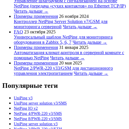
Управление шлагбаумом с сигнализацией на основе
NetPing (передача «сухих контактов» по Ethernet TCP/IP)
Читать дальше →
Примеры применения
26 ноября 2024
Контроллер NetPing Server Solution v7/GSM для
мониторинга серверной
Читать дальше →
FAQ
23 октября 2025
Универсальный шаблон NetPing для мониторинга
оборудования в Zabbix 5, 6, 7
Читать дальше →
Примеры применения
31 января 2025
Автоматизация климат-контроля в серверной комнате с
помощью NetPing
Читать дальше →
Примеры применения
20 мая 2025
NetPing 2/PWR-220 v33/GSM для дистанционного
управления электропитанием
Читать дальше →
Популярные теги
UniPing v3
UniPing server solution v3/SMS
NetPing IO v2
NetPing 4/PWR-220 v3/SMS
NetPing 8/PWR-220 v3/SMS
UniPing server solution v3