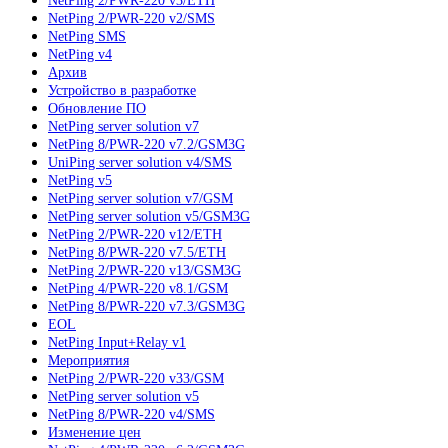
NetPing 2/PWR-220 v3/ETH
NetPing 2/PWR-220 v2/SMS
NetPing SMS
NetPing v4
Архив
Устройство в разработке
Обновление ПО
NetPing server solution v7
NetPing 8/PWR-220 v7.2/GSM3G
UniPing server solution v4/SMS
NetPing v5
NetPing server solution v7/GSM
NetPing server solution v5/GSM3G
NetPing 2/PWR-220 v12/ETH
NetPing 8/PWR-220 v7.5/ETH
NetPing 2/PWR-220 v13/GSM3G
NetPing 4/PWR-220 v8.1/GSM
NetPing 8/PWR-220 v7.3/GSM3G
EOL
NetPing Input+Relay v1
Мероприятия
NetPing 2/PWR-220 v33/GSM
NetPing server solution v5
NetPing 8/PWR-220 v4/SMS
Изменение цен