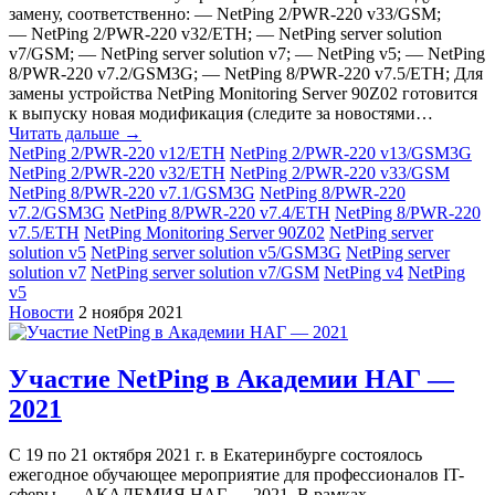
замену, соответственно: — NetPing 2/PWR-220 v33/GSM;
— NetPing 2/PWR-220 v32/ETH; — NetPing server solution
v7/GSM; — NetPing server solution v7; — NetPing v5; — NetPing
8/PWR-220 v7.2/GSM3G; — NetPing 8/PWR-220 v7.5/ETH; Для
замены устройства NetPing Monitoring Server 90Z02 готовится
к выпуску новая модификация (следите за новостями…
Читать дальше →
NetPing 2/PWR-220 v12/ETH
NetPing 2/PWR-220 v13/GSM3G
NetPing 2/PWR-220 v32/ETH
NetPing 2/PWR-220 v33/GSM
NetPing 8/PWR-220 v7.1/GSM3G
NetPing 8/PWR-220
v7.2/GSM3G
NetPing 8/PWR-220 v7.4/ETH
NetPing 8/PWR-220
v7.5/ETH
NetPing Monitoring Server 90Z02
NetPing server
solution v5
NetPing server solution v5/GSM3G
NetPing server
solution v7
NetPing server solution v7/GSM
NetPing v4
NetPing
v5
Новости
2 ноября 2021
Участие NetPing в Академии НАГ —
2021
С 19 по 21 октября 2021 г. в Екатеринбурге состоялось
ежегодное обучающее мероприятие для профессионалов IT-
сферы — АКАДЕМИЯ НАГ — 2021. В рамках