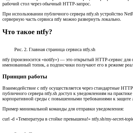
рабочий стол через обычный HTTP-запрос.
При использовании публичного сервера ntfy.sh устройство Net
серверную часть сервиса ntfy можно развернуть локально.
Что такое ntfy?
Рис. 2. Главная страница сервиса ntfy.sh
ntfy (произносится «notify») — это открытый HTTP-сервис для
именованный топик, а подписчики получают его в режиме реаль
Принцип работы
Взаимодействие с ntfy осуществляется через стандартные HT
публичного сервера ntfy.sh доступ к уведомлениям на практик
корпоративной среды с повышенными требованиями к защите л
Пример минимальной команды для отправки уведомления:
curl -d «Температура в стойке превышена!» ntfy.sh/my-secret-top