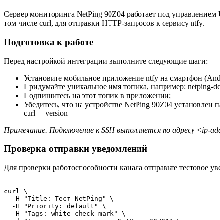
Сервер мониторинга NetPing 90Z04 работает под управлением U
том числе curl, для отправки HTTP-запросов к сервису ntfy.
Подготовка к работе
Перед настройкой интеграции выполните следующие шаги:
Установите мобильное приложение ntfy на смартфон (Andr
Придумайте уникальное имя топика, например: netping-dc0
Подпишитесь на этот топик в приложении;
Убедитесь, что на устройстве NetPing 90Z04 установлен п
curl —version
Примечание. Подключение к SSH выполняется по адресу <ip-addr
Проверка отправки уведомлений
Для проверки работоспособности канала отправьте тестовое ув
curl \

  -H "Title: Тест NetPing" \

  -H "Priority: default" \

  -H "Tags: white_check_mark" \
