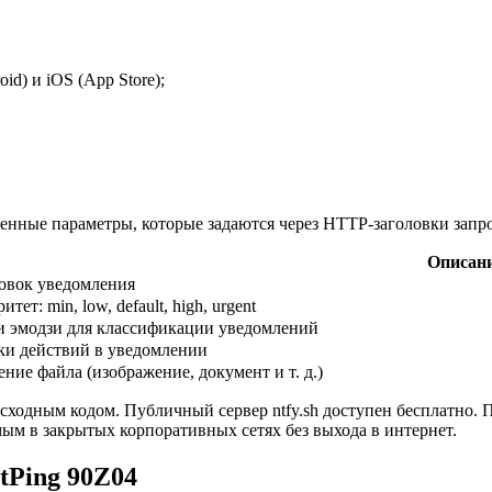
d) и iOS (App Store);
енные параметры, которые задаются через HTTP-заголовки запро
Описан
овок уведомления
тет: min, low, default, high, urgent
и эмодзи для классификации уведомлений
и действий в уведомлении
ние файла (изображение, документ и т. д.)
сходным кодом. Публичный сервер ntfy.sh доступен бесплатно.
мым в закрытых корпоративных сетях без выхода в интернет.
tPing 90Z04