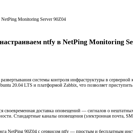
NetPing Monitoring Server 90Z04
астраиваем ntfy в NetPing Monitoring Se
 развертывания системы контроля инфраструктуры в серверной 
untu 20.04 LTS и платформой Zabbix, что позволяет приступить
ся своевременная доставка оповещений — сигналов о нештатны
язности. Стандартные каналы оповещения (электронная почта, S
инга NetPing 90Z04 с сервисом ntfy — простым и бесплатным ин