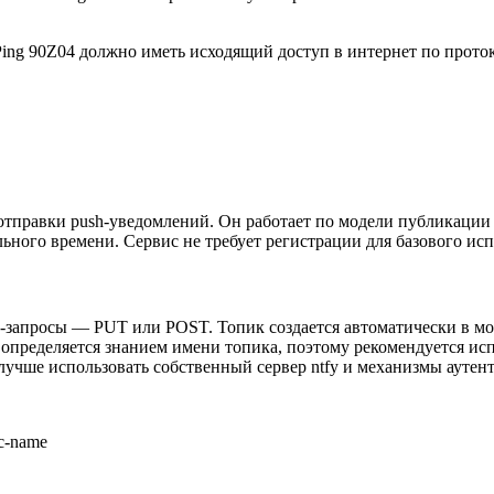
Ping 90Z04 должно иметь исходящий доступ в интернет по прото
 отправки push-уведомлений. Он работает по модели публикации 
ного времени. Сервис не требует регистрации для базового исп
TP-запросы — PUT или POST. Топик создается автоматически в 
е определяется знанием имени топика, поэтому рекомендуется ис
учше использовать собственный сервер ntfy и механизмы аутен
ic-name