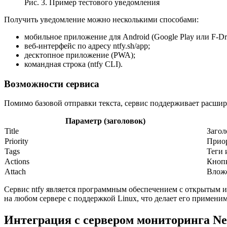
Рис. 3. Пример тестового уведомления
Получить уведомление можно несколькими способами:
мобильное приложение для Android (Google Play или F-Droi
веб-интерфейс по адресу ntfy.sh/app;
десктопное приложение (PWA);
командная строка (ntfy CLI).
Возможности сервиса
Помимо базовой отправки текста, сервис поддерживает расшир
Параметр (заголовок)
Title
Загол
Priority
Приори
Tags
Теги 
Actions
Кнопк
Attach
Вложе
Сервис ntfy является программным обеспечением с открытым и
на любом сервере с поддержкой Linux, что делает его примени
Интеграция с сервером мониторинга Ne