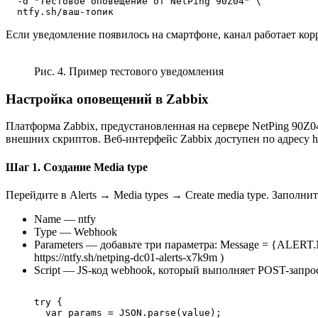
  -d "Тестовое оповещение от NetPing 90Z04" \

Если уведомление появилось на смартфоне, канал работает кор
Рис. 4. Пример тестового уведомления
Настройка оповещений в Zabbix
Платформа Zabbix, предустановленная на сервере NetPing 90
внешних скриптов. Веб-интерфейс Zabbix доступен по адресу http
Шаг 1. Создание Media type
Перейдите в Alerts → Media types → Create media type. Заполнит
Name — ntfy
Type — Webhook
Parameters — добавьте три параметра: Message = {ALERT
https://ntfy.sh/netping-dc01-alerts-x7k9m )
Script — JS-код webhook, который выполняет POST-запрос
try {

  var params = JSON.parse(value);
