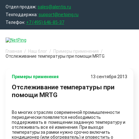
Skip
Отдел продаж:
sales@alentis.ru
to
content
Техподдержка:
support@netping.ru
Телефон:
+7 (495) 646-85-37
Главная
Наш блог
Примеры применения
Отслеживание температуры при помощи MRTG
Примеры применения
13 сентября 2013
Отслеживание температуры при
помощи MRTG
Во многих отраслях современной промышленности
периодически появляется необходимость
поддерживать в помещении заданную температуру и
отслеживать все её изменения. При выходе
температуры за рамки нужно срочно включить
кондиционер (или обогреватель) и оповестить о