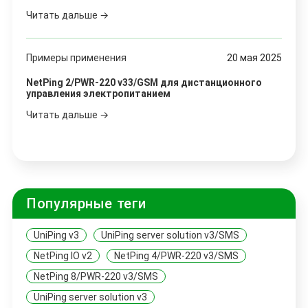
Читать дальше →
Примеры применения
20 мая 2025
NetPing 2/PWR-220 v33/GSM для дистанционного
управления электропитанием
Читать дальше →
Популярные теги
UniPing v3
UniPing server solution v3/SMS
NetPing IO v2
NetPing 4/PWR-220 v3/SMS
NetPing 8/PWR-220 v3/SMS
UniPing server solution v3