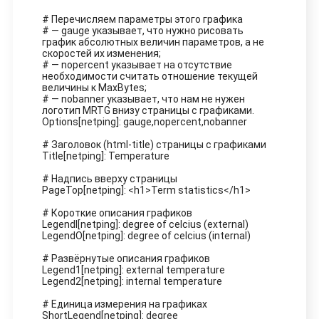
# Перечисляем параметры этого графика
# — gauge указывает, что нужно рисовать
график абсолютных величин параметров, а не
скоростей их изменения;
# — nopercent указывает на отсутствие
необходимости считать отношение текущей
величины к MaxBytes;
# — nobanner указывает, что нам не нужен
логотип MRTG внизу страницы с графиками.
Options[netping]: gauge,nopercent,nobanner
# Заголовок (html-title) страницы с графиками
Title[netping]: Temperature
# Надпись вверху страницы
PageTop[netping]: <h1>Term statistics</h1>
# Короткие описания графиков
LegendI[netping]: degree of celcius (external)
LegendO[netping]: degree of celcius (internal)
# Развёрнутые описания графиков
Legend1[netping]: external temperature
Legend2[netping]: internal temperature
# Единица измерения на графиках
ShortLegend[netping]: degree