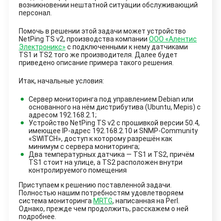
возникновении нештатной ситуации обслуживающий
персонал.
Помочь в решении этой задачи может устройство
NetPing TS v2, производства компании
ООО «Алентис
Электроникс»
с подключенными к нему датчиками
TS1 и TS2 того же производителя. Далее будет
приведено описание примера такого решения.
Итак, начальные условия:
Сервер мониторинга под управлением Debian или
основанного на нём дистрибутива (Ubuntu, Mepis) с
адресом 192.168.2.1;
Устройство NetPing TS v2 с прошивкой версии 50.4,
имеющее IP-адрес 192.168.2.10 и SNMP-Community
«SWITCH», доступ к которому разрешён как
минимум с сервера мониторинга;
Два температурных датчика — TS1 и TS2, причём
TS1 стоит на улице, а TS2 расположен внутри
контролируемого помещения
Приступаем к решению поставленной задачи.
Полностью нашим потребностям удовлетворяем
система мониторинга
MRTG
, написанная на Perl.
Однако, прежде чем продолжить, расскажем о ней
подробнее.