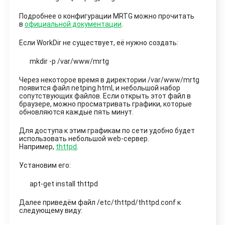
Подробнее о конфигурации MRTG можно прочитать
в
официальной документации
.
Если WorkDir не существует, её нужно создать:
mkdir -p /var/www/mrtg
Через некоторое время в директории /var/www/mrtg
появится файл netping.html, и небольшой набор
сопутствующих файлов. Если открыть этот файл в
браузере, можно просматривать графики, которые
обновляются каждые пять минут.
Для доступа к этим графикам по сети удобно будет
использовать небольшой web-сервер.
Например,
thttpd
.
Установим его:
apt-get install thttpd
Далее приведём файл /etc/thttpd/thttpd.conf к
следующему виду: