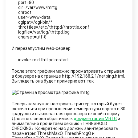
port=80
dir=/var/www/mrtg
chroot
user=www-data
cgipat=/cgi-bin/*
throttles=/etc/thttpd/throttle.conf
logfile=/var/log/thttpd.log
charset=utf-8
И перезапустим web-сервер:
invoke-rc.d thttpd restart
После этого графики можно просматривать открывая
в браузере на странице
http://192.168.2.1/netping.html
.
Выглядеть она будет примерно вот так:
Теперь нам нужно настроить триггер, который будет
включаться при превышении температуры порога в 30
градусов и выключаться при возврате оной в норму.
Для этого снова обратимся к
документации MRTG
и
внимательно прочитаем секцию «THRESHOLD
CHECKING». Конкретно нас должны заинтересовать
параметры: ThreshMaxO, ThreshProgO и