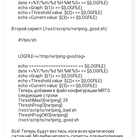
date +»%Y/%m/%d %H:%M:%S» >> ${LOGFILE}
echo «Graph: ${1}» >> ${LOGFILE}
echo «Threshold value: ${2}» >> ${LOGFILE}
echo «Current value: ${3}» >> ${LOGFILE}
Второй скрипт (/root/scripts/netping_good.sh):
#!/bin/sh
LOGFILE=»/tmp/netping-good.log»
echo ==================== >> ${LOGFILE}
date +»%Y/%m/%d %H:%M:%S» >> ${LOGFILE}
echo «Graph: ${1}» >> ${LOGFILE}
echo «Threshold value: ${2}» >> ${LOGFILE}
echo «Current value: ${3}» >> ${LOGFILE}
Теперь добавим в файл конфигурации MRTG
следующие строки:
ThreshMaxO[netping]: 29
ThreshProgO[netping]:
/root/scripts/netping_bad.sh
ThreshProgOKO[netping]:
/root/scripts/netping_good.sh
Всё! Теперь будут вестись логи всех критических
ситуаций. Модифицировать скрипты для выполнения