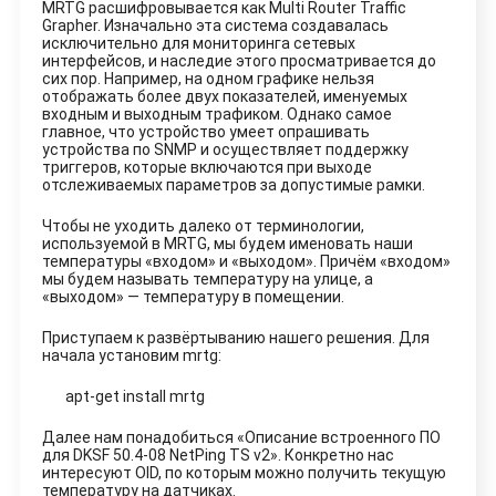
MRTG расшифровывается как Multi Router Traffic
Grapher. Изначально эта система создавалась
исключительно для мониторинга сетевых
интерфейсов, и наследие этого просматривается до
сих пор. Например, на одном графике нельзя
отображать более двух показателей, именуемых
входным и выходным трафиком. Однако самое
главное, что устройство умеет опрашивать
устройства по SNMP и осуществляет поддержку
триггеров, которые включаются при выходе
отслеживаемых параметров за допустимые рамки.
Чтобы не уходить далеко от терминологии,
используемой в MRTG, мы будем именовать наши
температуры «входом» и «выходом». Причём «входом»
мы будем называть температуру на улице, а
«выходом» — температуру в помещении.
Приступаем к развёртыванию нашего решения. Для
начала установим mrtg:
apt-get install mrtg
Далее нам понадобиться «Описание встроенного ПО
для DKSF 50.4-08 NetPing TS v2». Конкретно нас
интересуют OID, по которым можно получить текущую
температуру на датчиках.