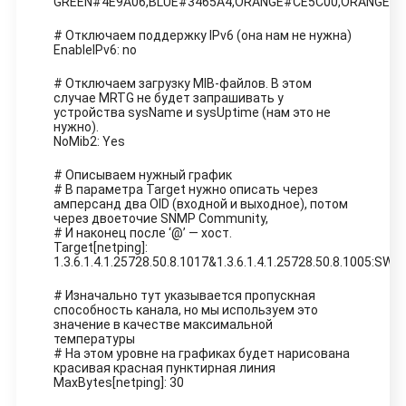
GREEN#4E9A06,BLUE#3465A4,ORANGE#CE5C00,ORANGE#
# Отключаем поддержку IPv6 (она нам не нужна)
EnableIPv6: no
# Отключаем загрузку MIB-файлов. В этом
случае MRTG не будет запрашивать у
устройства sysName и sysUptime (нам это не
нужно).
NoMib2: Yes
# Описываем нужный график
# В параметра Target нужно описать через
амперсанд два OID (входной и выходное), потом
через двоеточие SNMP Community,
# И наконец после ‘@’ — хост.
Target[netping]:
1.3.6.1.4.1.25728.50.8.1017&1.3.6.1.4.1.25728.50.8.1005:SW
# Изначально тут указывается пропускная
способность канала, но мы используем это
значение в качестве максимальной
температуры
# На этом уровне на графиках будет нарисована
красивая красная пунктирная линия
MaxBytes[netping]: 30