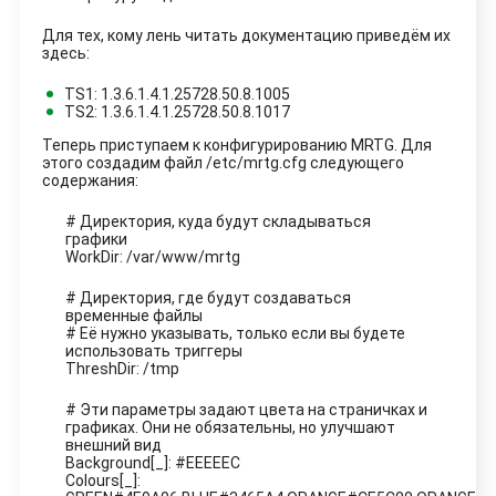
Для тех, кому лень читать документацию приведём их
здесь:
TS1: 1.3.6.1.4.1.25728.50.8.1005
TS2: 1.3.6.1.4.1.25728.50.8.1017
Теперь приступаем к конфигурированию MRTG. Для
этого создадим файл /etc/mrtg.cfg следующего
содержания:
# Директория, куда будут складываться
графики
WorkDir: /var/www/mrtg
# Директория, где будут создаваться
временные файлы
# Её нужно указывать, только если вы будете
использовать триггеры
ThreshDir: /tmp
# Эти параметры задают цвета на страничках и
графиках. Они не обязательны, но улучшают
внешний вид
Background[_]: #EEEEEC
Colours[_]: