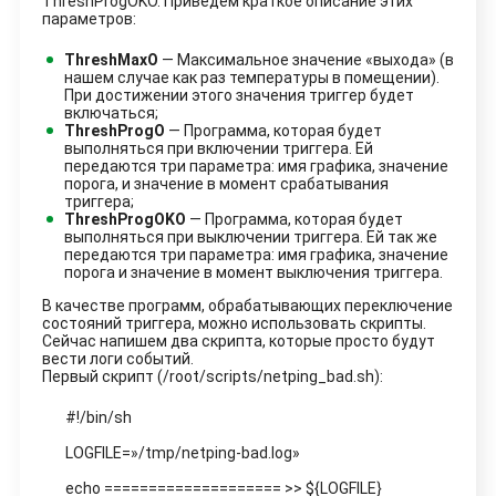
ThreshProgOKO. Приведём краткое описание этих
параметров:
ThreshMaxO
— Максимальное значение «выхода» (в
нашем случае как раз температуры в помещении).
При достижении этого значения триггер будет
включаться;
ThreshProgO
— Программа, которая будет
выполняться при включении триггера. Ей
передаются три параметра: имя графика, значение
порога, и значение в момент срабатывания
триггера;
ThreshProgOKO
— Программа, которая будет
выполняться при выключении триггера. Ей так же
передаются три параметра: имя графика, значение
порога и значение в момент выключения триггера.
В качестве программ, обрабатывающих переключение
состояний триггера, можно использовать скрипты.
Сейчас напишем два скрипта, которые просто будут
вести логи событий.
Первый скрипт (/root/scripts/netping_bad.sh):
#!/bin/sh
LOGFILE=»/tmp/netping-bad.log»
echo ==================== >> ${LOGFILE}