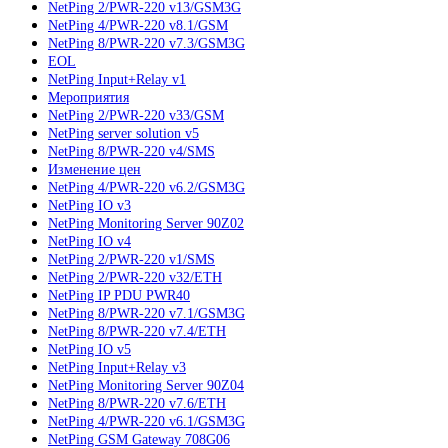
NetPing 2/PWR-220 v13/GSM3G
NetPing 4/PWR-220 v8.1/GSM
NetPing 8/PWR-220 v7.3/GSM3G
EOL
NetPing Input+Relay v1
Мероприятия
NetPing 2/PWR-220 v33/GSM
NetPing server solution v5
NetPing 8/PWR-220 v4/SMS
Изменение цен
NetPing 4/PWR-220 v6.2/GSM3G
NetPing IO v3
NetPing Monitoring Server 90Z02
NetPing IO v4
NetPing 2/PWR-220 v1/SMS
NetPing 2/PWR-220 v32/ETH
NetPing IP PDU PWR40
NetPing 8/PWR-220 v7.1/GSM3G
NetPing 8/PWR-220 v7.4/ETH
NetPing IO v5
NetPing Input+Relay v3
NetPing Monitoring Server 90Z04
NetPing 8/PWR-220 v7.6/ETH
NetPing 4/PWR-220 v6.1/GSM3G
NetPing GSM Gateway 708G06