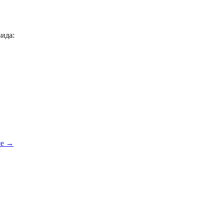
ида:
ше →