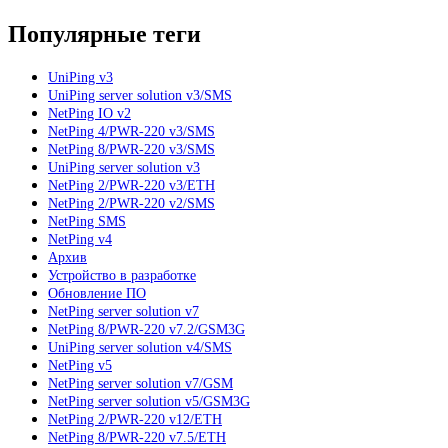
Популярные теги
UniPing v3
UniPing server solution v3/SMS
NetPing IO v2
NetPing 4/PWR-220 v3/SMS
NetPing 8/PWR-220 v3/SMS
UniPing server solution v3
NetPing 2/PWR-220 v3/ETH
NetPing 2/PWR-220 v2/SMS
NetPing SMS
NetPing v4
Архив
Устройство в разработке
Обновление ПО
NetPing server solution v7
NetPing 8/PWR-220 v7.2/GSM3G
UniPing server solution v4/SMS
NetPing v5
NetPing server solution v7/GSM
NetPing server solution v5/GSM3G
NetPing 2/PWR-220 v12/ETH
NetPing 8/PWR-220 v7.5/ETH