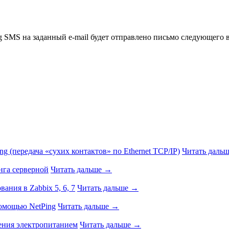
SMS на заданный e-mail будет отправлено письмо следующего в
g (передача «сухих контактов» по Ethernet TCP/IP)
Читать даль
нга серверной
Читать дальше →
ния в Zabbix 5, 6, 7
Читать дальше →
помощью NetPing
Читать дальше →
ения электропитанием
Читать дальше →