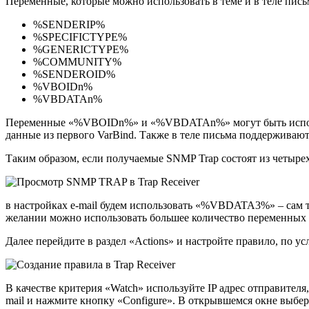
Переменные, которые можно использовать в теме и в теле пись
%SENDERIP%
%SPECIFICTYPE%
%GENERICTYPE%
%COMMUNITY%
%SENDEROID%
%VBOIDn%
%VBDATAn%
Переменные «%VBOIDn%» и «%VBDATAn%» могут быть использ
данные из первого VarBind. Также в теле письма поддерживают
Таким образом, если получаемые SNMP Trap состоят из четырех
в настройках e-mail будем использовать «%VBDATA3%» – сам
желании можно использовать большее количество переменных и
Далее перейдите в раздел «Actions» и настройте правило, по у
В качестве критерия «Watch» используйте IP адрес отправителя,
mail и нажмите кнопку «Configure». В открывшемся окне выбер