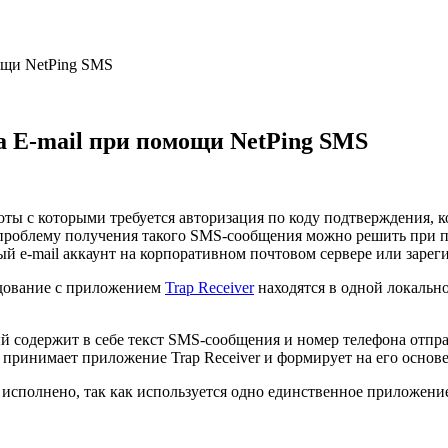
ощи NetPing SMS
а E-mail при помощи NetPing SMS
оты с которыми требуется авторизация по коду подтверждения, 
 проблему получения такого SMS-сообщения можно решить при п
ый e-mail аккаунт на корпоративном почтовом сервере или зарег
дование с приложением
Trap Receiver
находятся в одной локально
й содержит в себе текст SMS-сообщения и номер телефона отпра
 принимает приложение Trap Receiver и формирует на его основе
ь исполнено, так как используется одно единственное приложен