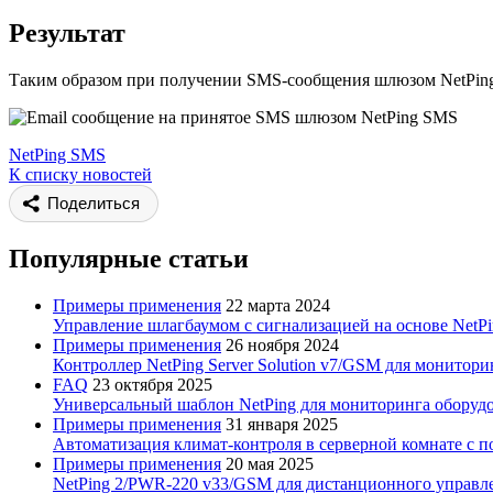
Результат
Таким образом при получении SMS-сообщения шлюзом NetPing 
NetPing SMS
К списку новостей
Поделиться
Популярные статьи
Примеры применения
22 марта 2024
Управление шлагбаумом с сигнализацией на основе NetPin
Примеры применения
26 ноября 2024
Контроллер NetPing Server Solution v7/GSM для монитори
FAQ
23 октября 2025
Универсальный шаблон NetPing для мониторинга оборудова
Примеры применения
31 января 2025
Автоматизация климат-контроля в серверной комнате с 
Примеры применения
20 мая 2025
NetPing 2/PWR-220 v33/GSM для дистанционного управл