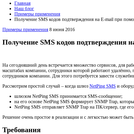
Главная
Наш блог
Примеры применения
Получение SMS кодов подтверждения на E-mail при пом
Примеры применения
8 июня 2016
Получение SMS кодов подтверждения н
На сегодняшний день встречается множество сервисов, для раб
масштабах компании, сотрудники которой работают удалённо,
сотрудников компании. Для этого потребуется завести служебн
Рассмотрим простой случай – когда шлюз
NetPing SMS
и обору
шлюзом NetPing SMS принимается SMS-сообщение;
на его основе NetPing SMS формирует SNMP Trap, которы
NetPing SMS отправляет SNMP Trap на ПК/сервер, где его
Решение очень простое в реализации и с легкостью может быт
Требования