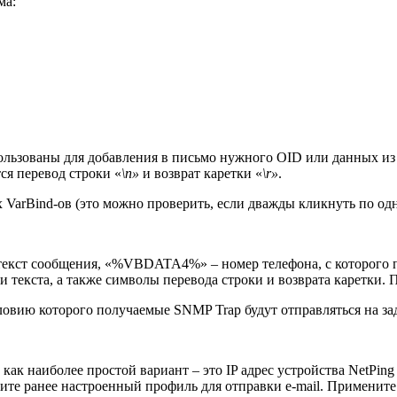
ма:
ованы для добавления в письмо нужного OID или данных из 
ся перевод строки «
\n»
и возврат каретки «
\r»
.
 VarBind-ов (это можно проверить, если дважды кликнуть по одн
 текст сообщения, «%VBDATA4%» – номер телефона, с которого
 текста, а также символы перевода строки и возврата каретки.
словию которого получаемые SNMP Trap будут отправляться на за
 как наиболее простой вариант – это IP адрес устройства NetPing
ите ранее настроенный профиль для отправки e-mail. Примените