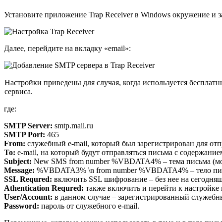
Установите приложение Trap Receiver в Windows окружение и з
Далее, перейдите на вкладку «email»:
Настройки приведены для случая, когда используется бесплатн
сервиса.
где:
SMTP Server:
smtp.mail.ru
SMTP Port:
465
From:
служебный e-mail, который был зарегистрирован для от
To:
e-mail, на который будут отправляться письма с содержани
Subject:
New SMS from number %VBDATA4% – тема письма (мож
Message:
%VBDATA3% \n from number %VBDATA4% – тело письм
SSL Requred:
включить SSL шифрование – без нее на сегодняш
Athentication
Requred:
также включить и перейти к настройке 
User/Account:
в данном случае – зарегистрированный служебны
Password:
пароль от служебного e-mail.