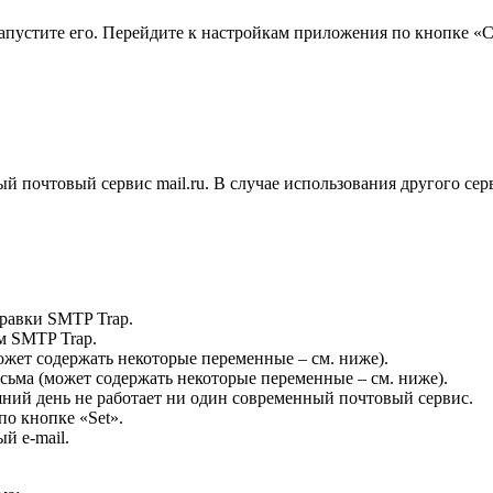
апустите его. Перейдите к настройкам приложения по кнопке «Co
ый почтовый сервис mail.ru. В случае использования другого се
правки SMTP Trap.
ем SMTP Trap.
ет содержать некоторые переменные – см. ниже).
а (может содержать некоторые переменные – см. ниже).
ний день не работает ни один современный почтовый сервис.
по кнопке «Set».
й e-mail.