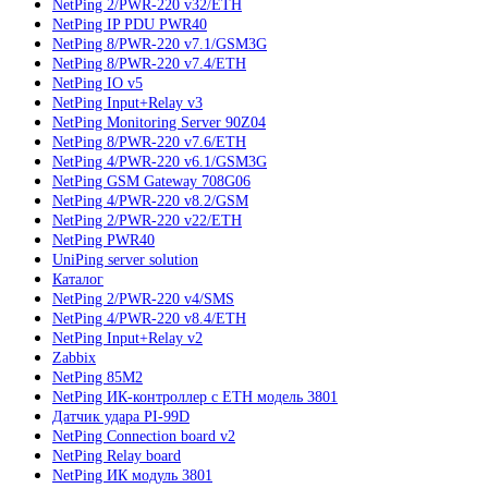
NetPing 2/PWR-220 v32/ETH
NetPing IP PDU PWR40
NetPing 8/PWR-220 v7.1/GSM3G
NetPing 8/PWR-220 v7.4/ETH
NetPing IO v5
NetPing Input+Relay v3
NetPing Monitoring Server 90Z04
NetPing 8/PWR-220 v7.6/ETH
NetPing 4/PWR-220 v6.1/GSM3G
NetPing GSM Gateway 708G06
NetPing 4/PWR-220 v8.2/GSM
NetPing 2/PWR-220 v22/ETH
NetPing PWR40
UniPing server solution
Каталог
NetPing 2/PWR-220 v4/SMS
NetPing 4/PWR-220 v8.4/ETH
NetPing Input+Relay v2
Zabbix
NetPing 85M2
NetPing ИК-контроллер с ETH модель 3801
Датчик удара PI-99D
NetPing Connection board v2
NetPing Relay board
NetPing ИК модуль 3801