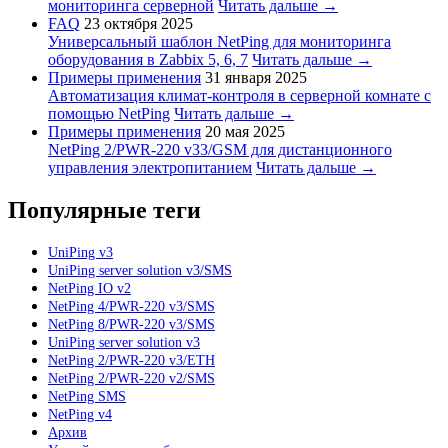
мониторинга серверной
Читать дальше →
FAQ
23 октября 2025
Универсальный шаблон NetPing для мониторинга
оборудования в Zabbix 5, 6, 7
Читать дальше →
Примеры применения
31 января 2025
Автоматизация климат-контроля в серверной комнате с
помощью NetPing
Читать дальше →
Примеры применения
20 мая 2025
NetPing 2/PWR-220 v33/GSM для дистанционного
управления электропитанием
Читать дальше →
Популярные теги
UniPing v3
UniPing server solution v3/SMS
NetPing IO v2
NetPing 4/PWR-220 v3/SMS
NetPing 8/PWR-220 v3/SMS
UniPing server solution v3
NetPing 2/PWR-220 v3/ETH
NetPing 2/PWR-220 v2/SMS
NetPing SMS
NetPing v4
Архив