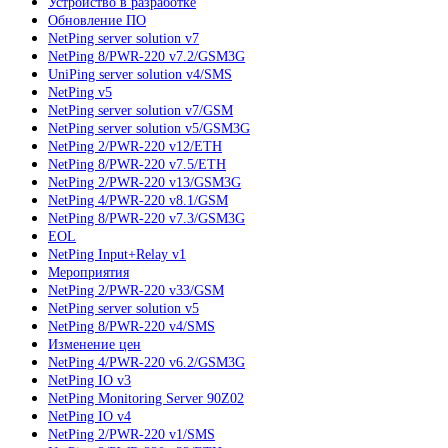
Устройство в разработке
Обновление ПО
NetPing server solution v7
NetPing 8/PWR-220 v7.2/GSM3G
UniPing server solution v4/SMS
NetPing v5
NetPing server solution v7/GSM
NetPing server solution v5/GSM3G
NetPing 2/PWR-220 v12/ETH
NetPing 8/PWR-220 v7.5/ETH
NetPing 2/PWR-220 v13/GSM3G
NetPing 4/PWR-220 v8.1/GSM
NetPing 8/PWR-220 v7.3/GSM3G
EOL
NetPing Input+Relay v1
Мероприятия
NetPing 2/PWR-220 v33/GSM
NetPing server solution v5
NetPing 8/PWR-220 v4/SMS
Изменение цен
NetPing 4/PWR-220 v6.2/GSM3G
NetPing IO v3
NetPing Monitoring Server 90Z02
NetPing IO v4
NetPing 2/PWR-220 v1/SMS