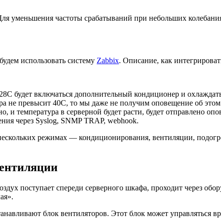
 Для уменьшения частоты срабатываний при небольших колебани
 будем использовать систему
Zabbix
. Описание, как интегрирова
28С будет включаться дополнительный кондиционер и охлаждат
ра не превысит 40С, то мы даже не получим оповещение об это
чно, и температура в серверной будет расти, будет отправлено оп
ения через Syslog, SNMP TRAP, webhook.
 нескольких режимах — кондиционирования, вентиляции, подогр
вентиляции
дух поступает спереди серверного шкафа, проходит через обору
ая».
танавливают блок вентиляторов. Этот блок может управляться вр