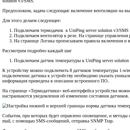
solution v3/SMS.
Предположим, задача следующая: включение вентиляции на выд
Для этого делаем следующее:
Подключаем термодачик к UniPing server solution v3/SMS
Подключаем вентилятор к реле. На странице управления
На странице Логика прописываем правила включения и 
Рассмотрим подробно каждый шаг
Подключаем датчик температуры к UniPing server solution
К устройству можно подключить 8 датчиков температуры 1-wir
подключении датчика к устройству необходимо указать уника
информация приведена в описании встроенного ПО.
На странице «Термодатчики» веб-интерфейса устройства можн
настраиваются уведомления об изменении состояния датчиков.
События, при которых будет оправлено оповещение, и методы о
mail, с помощью SMS-сообщений, отправка SNMP Trap.