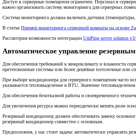
Доступ в серверные помещения ограничен. Персонал в серверн
важно организовать систему мониторинга для серверных поме
Система мониторинга должна включать датчики (температуры, в
В статье
Пример мониторинга серверной комнаты на основе Zab
Рассмотрим возможности интеграции
UniPing server solution v
Автоматическое управление резервным
Для обеспечения требований к микроклимату и влажности сер
претензионные системы или более дешёвые потолочные или с
При выборе кондиционера для серверного помещения часто исп
указывается тепловыделение в BTU. Значение тепловыделения 
Для обеспечения безотказной работы и своевременного технич
Для увеличения ресурса можно периодически менять роли осно
Резервный кондиционер должен обеспечивать замену основног
резервный кондиционер совместно с основным.
Предположим, у нас стоит задача: автоматически управлять ре