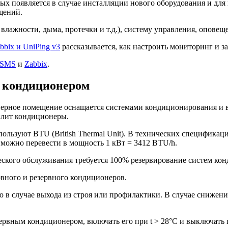
ых появляется в случае инсталляции нового оборудования и дл
щений.
лажности, дыма, протечки и т.д.), систему управления, оповещ
bix и UniPing v3
рассказывается, как настроить мониторинг и з
3/SMS
и
Zabbix
.
 кондиционером
верное помещение оснащается системами кондиционирования и в
плит кондиционеры.
ользуют BTU (British Thermal Unit). В технических специфика
можно перевести в мощность 1 кВт = 3412 BTU/h.
еского обслуживания требуется 100% резервирование систем ко
вного и резервного кондиционеров.
о в случае выхода из строя или профилактики. В случае сниже
зервным кондиционером, включать его при t > 28°C и выключать 