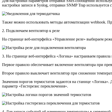
Для настройки параметров отправки SMS-сообщений использует
настройки записи в Syslog, отправки SNMP Trap используется 
Также можно использовать методы автоматизации webhook. П
2. Подключаем вентилятор
к реле
На странице веб-интерфейса
«Управление реле»
выбираем режи
3. На странице веб-интерфейса «Логика» настраиваем правила
Первое правило обеспечивает включение вентилятора при прев
Второе правило выключает вентилятор при снижении темпера
Значения порогов термостатов задаются на станице «Логика».
параметр «Гистерезис переключения».
4. Для записи событий об изменении температуры в серверной