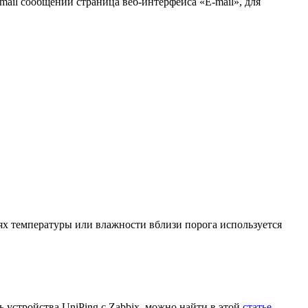
ail сообщений страница веб-интерфейса «E-mail», для
ях температуры или влажности вблизи порога используется
ь устройства UniPing с Zabbix, можно найти в этой
статье
.