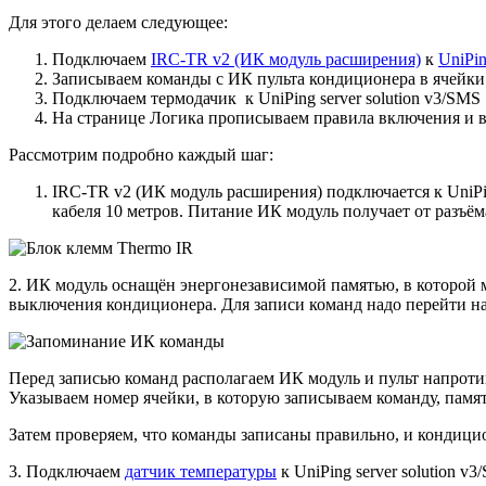
Для этого делаем следующее:
Подключаем
IRC-TR v2 (ИК модуль расширения)
к
UniPin
Записываем команды с ИК пульта кондиционера в ячейки
Подключаем термодачик к UniPing server solution v3/SMS
На странице Логика прописываем правила включения и
Рассмотрим подробно каждый шаг:
IRC-TR v2 (ИК модуль расширения) подключается к UniPin
кабеля 10 метров. Питание ИК модуль получает от разъё
2. ИК модуль оснащён энергонезависимой памятью, в которой 
выключения кондиционера. Для записи команд надо перейти н
Перед записью команд располагаем ИК модуль и пульт напротив
Указываем номер ячейки, в которую записываем команду, памят
Затем проверяем, что команды записаны правильно, и кондицио
3. Подключаем
датчик температуры
к UniPing server solution v3