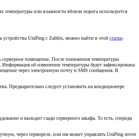
ях температуры или влажности вблизи порога используется
ть устройства
UniPing
с Zabbix, можно найти в этой
статье
.
ь серверное помещение. После понижения температуры
м. Информация об изменении температуры будет зафиксирована
овещение через
электронную почту и SMS сообщения
. В
ева. Предварительно следует установить на кондиционере
дование и выходит сзади серверного шкафа. То есть, спереди
учную, через термореле, или им может управлять UniPing server