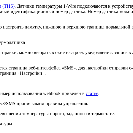
e (THS)
.
Датчики температуры 1-Wire подключаются
к устройств
льный идентификационный номер датчика. Номер датчика можно
о настроить памятку, нижнюю и верхнюю границы нормальной р
правки, можно выбрать в окне настроек уведомления: запись в ж
ся страница веб-интерфейса «SMS», для настройки отправки e-m
страница «Настройки».
ример использования webhook приведен в
статье
.
on v3/SMS прописываем правила управления.
евышении температуры порога, заданного в термостате.
атуры.