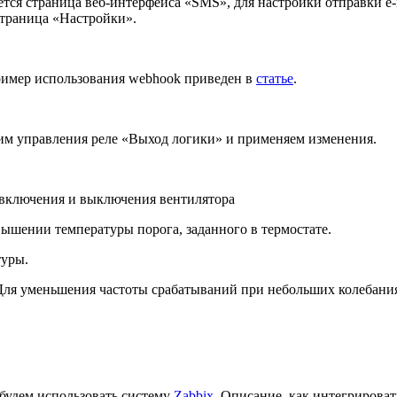
ся страница веб-интерфейса «SMS», для настройки отправки e-m
страница «Настройки».
ример использования webhook приведен в
статье
.
м управления реле «Выход логики» и применяем изменения.
 включения и выключения вентилятора
ышении температуры порога, заданного в термостате.
туры.
 Для уменьшения частоты срабатываний при небольших колебани
 будем использовать систему
Zabbix
. Описание, как интегрироват