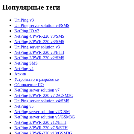
Популярные теги
UniPing v3
UniPing server solution v3/SMS
NetPing IO v2
NetPing 4/PWR-220 v3/SMS
NetPing 8/PWR-220 v3/SMS
UniPing server solution v3
NetPing 2/PWR-220 v3/ETH
NetPing 2/PWR-220 v2/SMS
NetPing SMS
NetPing v4
Архив
Устройство в разработке
Обновление ПО
NetPing server solution v7
NetPing 8/PWR-220 v7.2/GSM3G
UniPing server solution v4/SMS
NetPing v5
NetPing server solution v7/GSM
NetPing server solution v5/GSM3G
NetPing 2/PWR-220 v12/ETH
NetPing 8/PWR-220 v7.5/ETH
NetPing 2/PWR-220 v13/GSM3G