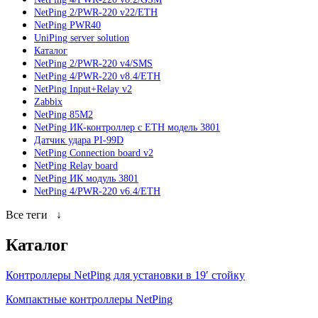
NetPing 2/PWR-220 v22/ETH
NetPing PWR40
UniPing server solution
Каталог
NetPing 2/PWR-220 v4/SMS
NetPing 4/PWR-220 v8.4/ETH
NetPing Input+Relay v2
Zabbix
NetPing 85M2
NetPing ИК-контроллер с ETH модель 3801
Датчик удара PI-99D
NetPing Connection board v2
NetPing Relay board
NetPing ИК модуль 3801
NetPing 4/PWR-220 v6.4/ETH
Все теги
↓
Каталог
Контроллеры NetPing для установки в 19′ стойку
Компактные контроллеры NetPing