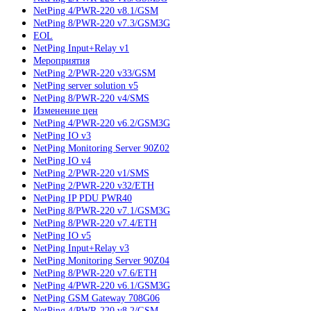
NetPing 4/PWR-220 v8.1/GSM
NetPing 8/PWR-220 v7.3/GSM3G
EOL
NetPing Input+Relay v1
Мероприятия
NetPing 2/PWR-220 v33/GSM
NetPing server solution v5
NetPing 8/PWR-220 v4/SMS
Изменение цен
NetPing 4/PWR-220 v6.2/GSM3G
NetPing IO v3
NetPing Monitoring Server 90Z02
NetPing IO v4
NetPing 2/PWR-220 v1/SMS
NetPing 2/PWR-220 v32/ETH
NetPing IP PDU PWR40
NetPing 8/PWR-220 v7.1/GSM3G
NetPing 8/PWR-220 v7.4/ETH
NetPing IO v5
NetPing Input+Relay v3
NetPing Monitoring Server 90Z04
NetPing 8/PWR-220 v7.6/ETH
NetPing 4/PWR-220 v6.1/GSM3G
NetPing GSM Gateway 708G06
NetPing 4/PWR-220 v8.2/GSM