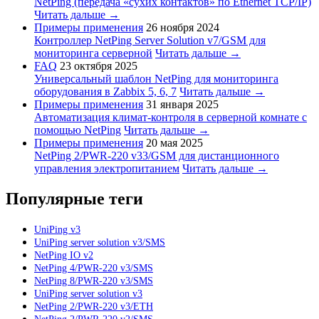
NetPing (передача «сухих контактов» по Ethernet TCP/IP)
Читать дальше →
Примеры применения
26 ноября 2024
Контроллер NetPing Server Solution v7/GSM для
мониторинга серверной
Читать дальше →
FAQ
23 октября 2025
Универсальный шаблон NetPing для мониторинга
оборудования в Zabbix 5, 6, 7
Читать дальше →
Примеры применения
31 января 2025
Автоматизация климат-контроля в серверной комнате с
помощью NetPing
Читать дальше →
Примеры применения
20 мая 2025
NetPing 2/PWR-220 v33/GSM для дистанционного
управления электропитанием
Читать дальше →
Популярные теги
UniPing v3
UniPing server solution v3/SMS
NetPing IO v2
NetPing 4/PWR-220 v3/SMS
NetPing 8/PWR-220 v3/SMS
UniPing server solution v3
NetPing 2/PWR-220 v3/ETH