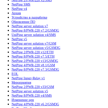
NetPing 2/PWR-220 v2/SMS
NetPing SMS
NetPing v4
Архив
Устройство в разработке
Обновление ПО
NetPing server solution v7
NetPing 8/PWR-220 v7.2/GSM3G
UniPing server solution v4/SMS
NetPing v5
NetPing server solution v7/GSM
NetPing server solution v5/GSM3G
NetPing 2/PWR-220 v12/ETH
NetPing 8/PWR-220 v7.5/ETH
NetPing 2/PWR-220 v13/GSM3G
NetPing 4/PWR-220 v8.1/GSM
NetPing 8/PWR-220 v7.3/GSM3G
EOL
NetPing Input+Relay v1
Мероприятия
NetPing 2/PWR-220 v33/GSM
NetPing server solution v5
NetPing 8/PWR-220 v4/SMS
Изменение цен
NetPing 4/PWR-220 v6.2/GSM3G