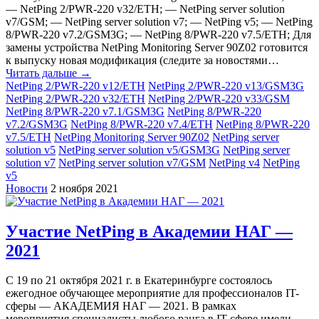
— NetPing 2/PWR-220 v32/ETH; — NetPing server solution
v7/GSM; — NetPing server solution v7; — NetPing v5; — NetPing
8/PWR-220 v7.2/GSM3G; — NetPing 8/PWR-220 v7.5/ETH; Для
замены устройства NetPing Monitoring Server 90Z02 готовится
к выпуску новая модификация (следите за новостями…
Читать дальше →
NetPing 2/PWR-220 v12/ETH
NetPing 2/PWR-220 v13/GSM3G
NetPing 2/PWR-220 v32/ETH
NetPing 2/PWR-220 v33/GSM
NetPing 8/PWR-220 v7.1/GSM3G
NetPing 8/PWR-220
v7.2/GSM3G
NetPing 8/PWR-220 v7.4/ETH
NetPing 8/PWR-220
v7.5/ETH
NetPing Monitoring Server 90Z02
NetPing server
solution v5
NetPing server solution v5/GSM3G
NetPing server
solution v7
NetPing server solution v7/GSM
NetPing v4
NetPing
v5
Новости
2 ноября 2021
Участие NetPing в Академии НАГ —
2021
С 19 по 21 октября 2021 г. в Екатеринбурге состоялось
ежегодное обучающее мероприятие для профессионалов IT-
сферы — АКАДЕМИЯ НАГ — 2021. В рамках
мероприятия специалисты любого ранга в IT-сфере имели