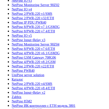
NetPing IO v3
NetPing Monitoring Server 90Z02
NetPing IO v4
NetPing 2/PWR-220 v1/SMS
NetPing 2/PWR-220 v32/ETH
NetPing IP PDU PWR40
NetPing 8/PWR-220 v7.1/GSM3G
NetPing 8/PWR-220 v7.4/ETH
NetPing IO v5
NetPing Input+Relay v3
NetPing Monitoring Server 90Z04
NetPing 8/PWR-220 v7.6/ETH
NetPing 4/PWR-220 v6.1/GSM3G
NetPing GSM Gateway 708G06
NetPing 4/PWR-220 v8.2/GSM
NetPing 2/PWR-220 v22/ETH
NetPing PWR40
UniPing server solution
Каталог
NetPing 2/PWR-220 v4/SMS
NetPing 4/PWR-220 v8.4/ETH
NetPing Input+Relay v2
Zabbix
NetPing 85M2
NetPing ИК-контроллер с ETH модель 3801