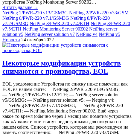
устройства NetPing Monitoring Server 90Z02…
Читать дальше →
NetPing 2/PWR-220 v13/GSM3G
NetPing 2/PWR-220 v33/GSM
NetPing 8/PWR-220 v7.1/GSM3G
NetPing 8/PWR-220
v7.2/GSM3G
NetPing 8/PWR-220 v7.4/ETH
NetPing 8/PWR-220
v7.5/ETH
NetPing Monitoring Server 90Z02
NetPing server
solution v5
NetPing server solution v7
NetPing v4
NetPing v5
Новости
24 октября 2022
Некоторые модификации устройств
снимаются с производства, EOL
EOL уведомление Устройства по списку ниже помечены как
EOL на нашем сайте: — NetPing 2/PWR-220 v13/GSM3G;
— NetPing 2/PWR-220 v12/ETH; — NetPing server solution
v5/GSM3G; — NetPing server solution v5; — Netping v4;
— NetPing 8/PWR-220 v7.1/GSM3G; — NetPing 8/PWR-220
v7.4/ETH; — NetPing Monitoring Server 90Z02. Ещё через
какое-то время (обычно через 1 месяц) мы пометим устройства
как «‎Архив» и они станут недоступными для покупки на
нашем сайте. Список устройств, которые мы рекомендуем на
замену, соответственно: — NetPing 2/PWR-220 v33/GSM;