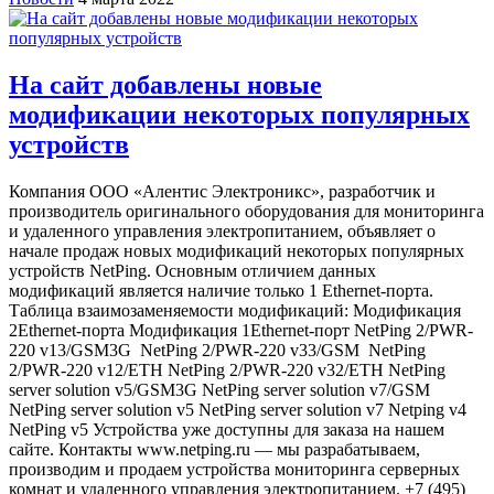
На сайт добавлены новые
модификации некоторых популярных
устройств
Компания ООО «Алентис Электроникс», разработчик и
производитель оригинального оборудования для мониторинга
и удаленного управления электропитанием, объявляет о
начале продаж новых модификаций некоторых популярных
устройств NetPing. Основным отличием данных
модификаций является наличие только 1 Ethernet-порта.
Таблица взаимозаменяемости модификаций: Модификация
2Ethernet-порта Модификация 1Ethernet-порт NetPing 2/PWR-
220 v13/GSM3G NetPing 2/PWR-220 v33/GSM NetPing
2/PWR-220 v12/ETH NetPing 2/PWR-220 v32/ETH NetPing
server solution v5/GSM3G NetPing server solution v7/GSM
NetPing server solution v5 NetPing server solution v7 Netping v4
NetPing v5 Устройства уже доступны для заказа на нашем
сайте. Контакты www.netping.ru — мы разрабатываем,
производим и продаем устройства мониторинга серверных
комнат и удаленного управления электропитанием. +7 (495)