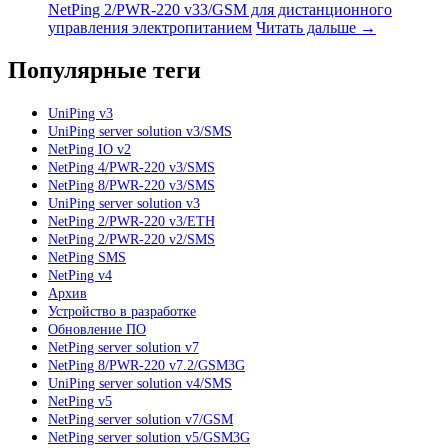
NetPing 2/PWR-220 v33/GSM для дистанционного
управления электропитанием
Читать дальше →
Популярные теги
UniPing v3
UniPing server solution v3/SMS
NetPing IO v2
NetPing 4/PWR-220 v3/SMS
NetPing 8/PWR-220 v3/SMS
UniPing server solution v3
NetPing 2/PWR-220 v3/ETH
NetPing 2/PWR-220 v2/SMS
NetPing SMS
NetPing v4
Архив
Устройство в разработке
Обновление ПО
NetPing server solution v7
NetPing 8/PWR-220 v7.2/GSM3G
UniPing server solution v4/SMS
NetPing v5
NetPing server solution v7/GSM
NetPing server solution v5/GSM3G