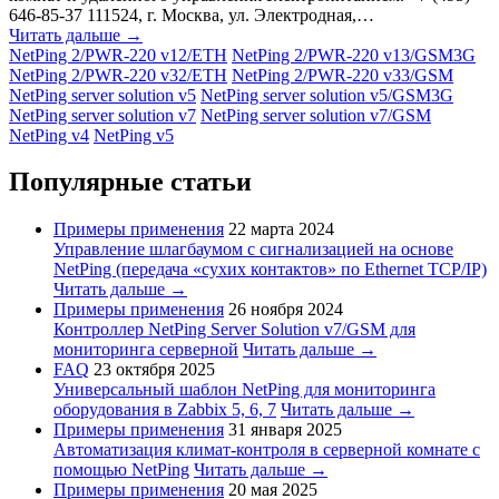
646-85-37 111524, г. Москва, ул. Электродная,…
Читать дальше →
NetPing 2/PWR-220 v12/ETH
NetPing 2/PWR-220 v13/GSM3G
NetPing 2/PWR-220 v32/ETH
NetPing 2/PWR-220 v33/GSM
NetPing server solution v5
NetPing server solution v5/GSM3G
NetPing server solution v7
NetPing server solution v7/GSM
NetPing v4
NetPing v5
Популярные статьи
Примеры применения
22 марта 2024
Управление шлагбаумом с сигнализацией на основе
NetPing (передача «сухих контактов» по Ethernet TCP/IP)
Читать дальше →
Примеры применения
26 ноября 2024
Контроллер NetPing Server Solution v7/GSM для
мониторинга серверной
Читать дальше →
FAQ
23 октября 2025
Универсальный шаблон NetPing для мониторинга
оборудования в Zabbix 5, 6, 7
Читать дальше →
Примеры применения
31 января 2025
Автоматизация климат-контроля в серверной комнате с
помощью NetPing
Читать дальше →
Примеры применения
20 мая 2025