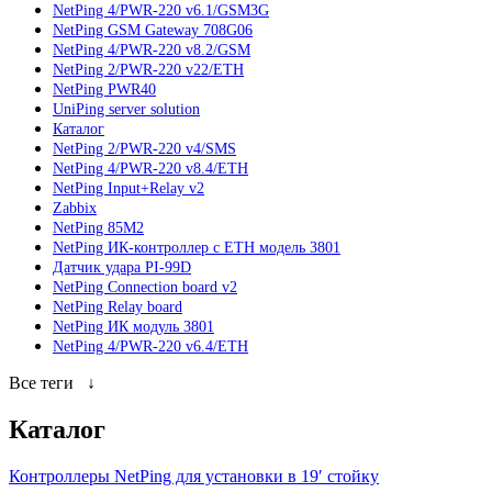
NetPing 4/PWR-220 v6.1/GSM3G
NetPing GSM Gateway 708G06
NetPing 4/PWR-220 v8.2/GSM
NetPing 2/PWR-220 v22/ETH
NetPing PWR40
UniPing server solution
Каталог
NetPing 2/PWR-220 v4/SMS
NetPing 4/PWR-220 v8.4/ETH
NetPing Input+Relay v2
Zabbix
NetPing 85M2
NetPing ИК-контроллер с ETH модель 3801
Датчик удара PI-99D
NetPing Connection board v2
NetPing Relay board
NetPing ИК модуль 3801
NetPing 4/PWR-220 v6.4/ETH
Все теги
↓
Каталог
Контроллеры NetPing для установки в 19′ стойку