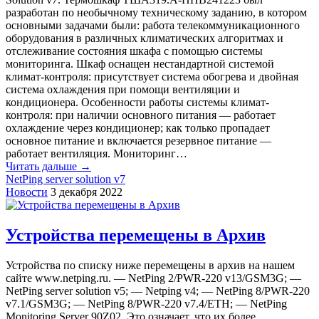
разработан по необычному техническому заданию, в котором
основными задачами были: работа телекоммуникационного
оборудования в различных климатических алгоритмах и
отслеживание состояния шкафа с помощью системы
мониторинга. Шкаф оснащен нестандартной системой
климат-контроля: присутствует система обогрева и двойная
система охлаждения при помощи вентиляции и
кондиционера. Особенности работы системы климат-
контроля: при наличии основного питания — работает
охлаждение через кондиционер; как только пропадает
основное питание и включается резервное питание —
работает вентиляция. Мониторинг…
Читать дальше →
NetPing server solution v7
Новости
3 декабря 2022
Устройства перемещены в Архив
Устройства по списку ниже перемещены в архив на нашем
сайте www.netping.ru. — NetPing 2/PWR-220 v13/GSM3G; —
NetPing server solution v5; — Netping v4; — NetPing 8/PWR-220
v7.1/GSM3G; — NetPing 8/PWR-220 v7.4/ETH; — NetPing
Monitoring Server 90Z02. Это означает, что их более