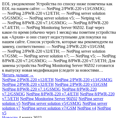
EOL уведомление Устройства по списку ниже помечены как
EOL на нашем сайте: — NetPing 2/PWR-220 v13/GSM3G;
— NetPing 2/PWR-220 v12/ETH; — NetPing server solution
v5/GSM3G; — NetPing server solution v5; — Netping v4;
— NetPing 8/PWR-220 v7.1/GSM3G; — NetPing 8/PWR-220
v7.4/ETH; — NetPing Monitoring Server 90Z02. Ещё через
какое-то время (обычно через 1 месяц) мы пометим устройства
как «‎Архив» и они станут недоступными для покупки на
нашем сайте. Список устройств, которые мы рекомендуем на
замену, соответственно: — NetPing 2/PWR-220 v33/GSM;
— NetPing 2/PWR-220 v32/ETH; — NetPing server solution
v7/GSM; — NetPing server solution v7; — NetPing v5; — NetPing
8/PWR-220 v7.2/GSM3G; — NetPing 8/PWR-220 v7.5/ETH; Для
замены устройства NetPing Monitoring Server 90Z02 готовится
к выпуску новая модификация (следите за новостями…
Читать дальше →
NetPing 2/PWR-220 v12/ETH
NetPing 2/PWR-220 v13/GSM3G
NetPing 2/PWR-220 v32/ETH
NetPing 2/PWR-220 v33/GSM
NetPing 8/PWR-220 v7.1/GSM3G
NetPing 8/PWR-220
v7.2/GSM3G
NetPing 8/PWR-220 v7.4/ETH
NetPing 8/PWR-220
v7.5/ETH
NetPing Monitoring Server 90Z02
NetPing server
solution v5
NetPing server solution v5/GSM3G
NetPing server
solution v7
NetPing server solution v7/GSM
NetPing v4
NetPing
v5
Новости
4 марта 2022