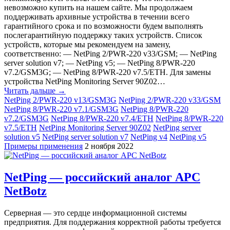
невозможно купить на нашем сайте. Мы продолжаем
поддерживать архивные устройства в течении всего
гарантийного срока и по возможности будем выполнять
послегарантийную поддержку таких устройств. Список
устройств, которые мы рекомендуем на замену,
соответственно: — NetPing 2/PWR-220 v33/GSM; — NetPing
server solution v7; — NetPing v5; — NetPing 8/PWR-220
v7.2/GSM3G; — NetPing 8/PWR-220 v7.5/ETH. Для замены
устройства NetPing Monitoring Server 90Z02…
Читать дальше →
NetPing 2/PWR-220 v13/GSM3G
NetPing 2/PWR-220 v33/GSM
NetPing 8/PWR-220 v7.1/GSM3G
NetPing 8/PWR-220
v7.2/GSM3G
NetPing 8/PWR-220 v7.4/ETH
NetPing 8/PWR-220
v7.5/ETH
NetPing Monitoring Server 90Z02
NetPing server
solution v5
NetPing server solution v7
NetPing v4
NetPing v5
Примеры применения
2 ноября 2022
NetPing — российский аналог APC
NetBotz
Серверная — это сердце информационной системы
предприятия. Для поддержания корректной работы требуется