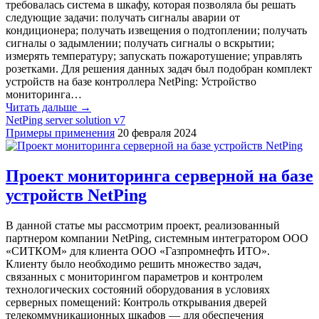
требовалась система в шкафу, которая позволяла бы решать
следующие задачи: получать сигналы аварии от
кондиционера; получать извещения о подтоплении; получать
сигналы о задымлении; получать сигналы о вскрытии;
измерять температуру; запускать пожаротушение; управлять
розетками. Для решения данных задач был подобран комплект
устройств на базе контроллера NetPing: Устройство
мониторинга…
Читать дальше →
NetPing server solution v7
Примеры применения
20 февраля 2024
Проект мониторинга серверной на базе
устройств NetPing
В данной статье мы рассмотрим проект, реализованный
партнером компании NetPing, системным интегратором ООО
«СИТКОМ» для клиента ООО «Газпромнефть ИТО».
Клиенту было необходимо решить множество задач,
связанных с мониторингом параметров и контролем
технологических состояний оборудования в условиях
серверных помещений: Контроль открывания дверей
телекоммуникационных шкафов ― для обеспечения