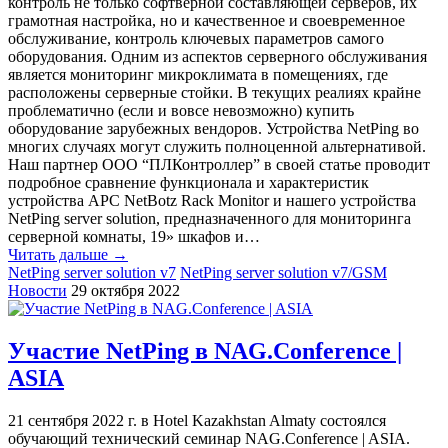
контроль не только софтверной составляющей серверов, их
грамотная настройка, но и качественное и своевременное
обслуживание, контроль ключевых параметров самого
оборудования. Одним из аспектов серверного обслуживания
является мониторинг микроклимата в помещениях, где
расположены серверные стойки. В текущих реалиях крайне
проблематично (если и вовсе невозможно) купить
оборудование зарубежных вендоров. Устройства NetPing во
многих случаях могут служить полноценной альтернативой.
Наш партнер ООО “ПЛКонтроллер” в своей статье проводит
подробное сравнение функционала и характеристик
устройства APC NetBotz Rack Monitor и нашего устройства
NetPing server solution, предназначенного для мониторинга
серверной комнаты, 19» шкафов и…
Читать дальше →
NetPing server solution v7
NetPing server solution v7/GSM
Новости
29 октября 2022
Участие NetPing в NAG.Conference |
ASIA
21 сентября 2022 г. в Hotel Kazakhstan Almaty состоялся
обучающий технический семинар NAG.Conference | ASIA.