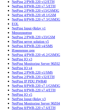
NetPing 2/PWR-220 v12/ETH
NetPing 8/PWR-220 v7.5/ETH
NetPing 2/PWR-220 v13/GSM3G
NetPing 4/PWR-220 v8.1/GSM
NetPing 8/PWR-220 v7.3/GSM3G
EOL
NetPing Input+Relay v1
Мероприятия
NetPing 2/PWR-220 v33/GSM
NetPing server solution v5
NetPing 8/PWR-220 v4/SMS
Изменение цен
NetPing 4/PWR-220 v6.2/GSM3G
NetPing IO v3
NetPing Monitoring Server 90Z02
NetPing IO v4
NetPing 2/PWR-220 v1/SMS
NetPing 2/PWR-220 v32/ETH
NetPing IP PDU PWR40
NetPing 8/PWR-220 v7.1/GSM3G
NetPing 8/PWR-220 v7.4/ETH
NetPing IO v5
NetPing Input+Relay v3
NetPing Monitoring Server 90Z04
NetPing 8/PWR-220 v7.6/ETH