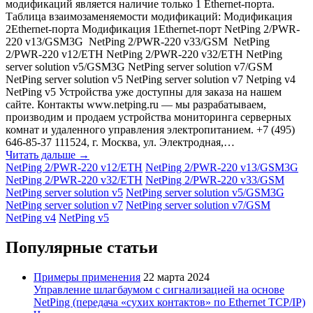
модификаций является наличие только 1 Ethernet-порта.
Таблица взаимозаменяемости модификаций: Модификация
2Ethernet-порта Модификация 1Ethernet-порт NetPing 2/PWR-
220 v13/GSM3G NetPing 2/PWR-220 v33/GSM NetPing
2/PWR-220 v12/ETH NetPing 2/PWR-220 v32/ETH NetPing
server solution v5/GSM3G NetPing server solution v7/GSM
NetPing server solution v5 NetPing server solution v7 Netping v4
NetPing v5 Устройства уже доступны для заказа на нашем
сайте. Контакты www.netping.ru — мы разрабатываем,
производим и продаем устройства мониторинга серверных
комнат и удаленного управления электропитанием. +7 (495)
646-85-37 111524, г. Москва, ул. Электродная,…
Читать дальше →
NetPing 2/PWR-220 v12/ETH
NetPing 2/PWR-220 v13/GSM3G
NetPing 2/PWR-220 v32/ETH
NetPing 2/PWR-220 v33/GSM
NetPing server solution v5
NetPing server solution v5/GSM3G
NetPing server solution v7
NetPing server solution v7/GSM
NetPing v4
NetPing v5
Популярные статьи
Примеры применения
22 марта 2024
Управление шлагбаумом с сигнализацией на основе
NetPing (передача «сухих контактов» по Ethernet TCP/IP)