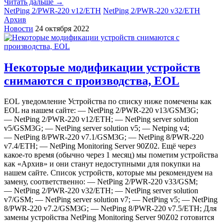
Читать дальше →
NetPing 2/PWR-220 v12/ETH
NetPing 2/PWR-220 v32/ETH
Архив
Новости
24 октября 2022
Некоторые модификации устройств
снимаются с производства, EOL
EOL уведомление Устройства по списку ниже помечены как
EOL на нашем сайте: — NetPing 2/PWR-220 v13/GSM3G;
— NetPing 2/PWR-220 v12/ETH; — NetPing server solution
v5/GSM3G; — NetPing server solution v5; — Netping v4;
— NetPing 8/PWR-220 v7.1/GSM3G; — NetPing 8/PWR-220
v7.4/ETH; — NetPing Monitoring Server 90Z02. Ещё через
какое-то время (обычно через 1 месяц) мы пометим устройства
как «‎Архив» и они станут недоступными для покупки на
нашем сайте. Список устройств, которые мы рекомендуем на
замену, соответственно: — NetPing 2/PWR-220 v33/GSM;
— NetPing 2/PWR-220 v32/ETH; — NetPing server solution
v7/GSM; — NetPing server solution v7; — NetPing v5; — NetPing
8/PWR-220 v7.2/GSM3G; — NetPing 8/PWR-220 v7.5/ETH; Для
замены устройства NetPing Monitoring Server 90Z02 готовится