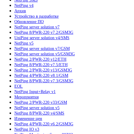
NetPing SMS
NetPing v4
Архив
Устройство в разработке
Обновление ПО
NetPing server solution v7
NetPing 8/PWR-220 v7.2/GSM3G
UniPing server solution v4/SMS
NetPing v5
NetPing server solution v7/GSM
NetPing server solution v5/GSM3G
NetPing 2/PWR-220 v12/ETH
NetPing 8/PWR-220 v7.5/ETH
NetPing 2/PWR-220 v13/GSM3G
NetPing 4/PWR-220 v8.1/GSM
NetPing 8/PWR-220 v7.3/GSM3G
EOL
NetPing Input+Relay v1
Мероприятия
NetPing 2/PWR-220 v33/GSM
NetPing server solution v5
NetPing 8/PWR-220 v4/SMS
Изменение цен
NetPing 4/PWR-220 v6.2/GSM3G
NetPing IO v3