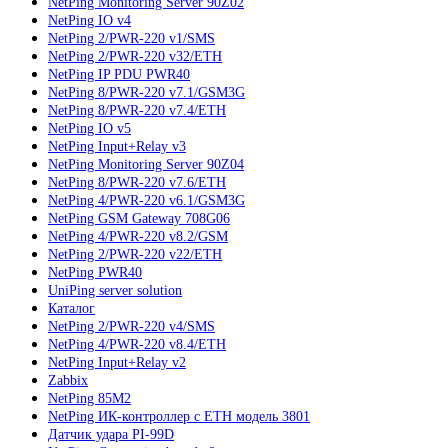
NetPing Monitoring Server 90Z02
NetPing IO v4
NetPing 2/PWR-220 v1/SMS
NetPing 2/PWR-220 v32/ETH
NetPing IP PDU PWR40
NetPing 8/PWR-220 v7.1/GSM3G
NetPing 8/PWR-220 v7.4/ETH
NetPing IO v5
NetPing Input+Relay v3
NetPing Monitoring Server 90Z04
NetPing 8/PWR-220 v7.6/ETH
NetPing 4/PWR-220 v6.1/GSM3G
NetPing GSM Gateway 708G06
NetPing 4/PWR-220 v8.2/GSM
NetPing 2/PWR-220 v22/ETH
NetPing PWR40
UniPing server solution
Каталог
NetPing 2/PWR-220 v4/SMS
NetPing 4/PWR-220 v8.4/ETH
NetPing Input+Relay v2
Zabbix
NetPing 85M2
NetPing ИК-контроллер с ETH модель 3801
Датчик удара PI-99D