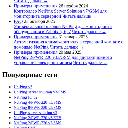
Читать дальше →
Примеры применения
26 ноября 2024
Контроллер NetPing Server Solution v7/GSM для
мониторинга серверной
Читать дальше →
FAQ
23 октября 2025
Универсальный шаблон NetPing для мониторинга
оборудования в Zabbix 5, 6, 7
Читать дальше →
Примеры применения
31 января 2025
Автоматизация климат-контроля в серверной комнате с
помощью NetPing
Читать дальше →
Примеры применения
20 мая 2025
NetPing 2/PWR-220 v33/GSM для дистанционного
управления электропитанием
Читать дальше →
Популярные теги
UniPing v3
UniPing server solution v3/SMS
NetPing IO v2
NetPing 4/PWR-220 v3/SMS
NetPing 8/PWR-220 v3/SMS
UniPing server solution v3
NetPing 2/PWR-220 v3/ETH
NetPing 2/PWR-220 v2/SMS