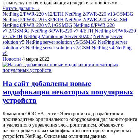
к выпуску новая модификация (следите за новостями…
Читать дальше →
NetPing 2/PWR-220 v12/ETH
NetPing 2/PWR-220 v13/GSM3G
NetPing 2/PWR-220 v32/ETH
NetPing 2/PWR-220 v33/GSM
NetPing 8/PWR-220 v7.1/GSM3G
NetPing 8/PWR-220
v7.2/GSM3G
NetPing 8/PWR-220 v7.4/ETH
NetPing 8/PWR-220
v7.5/ETH
NetPing Monitoring Server 90Z02
NetPing server
solution v5
NetPing server solution v5/GSM3G
NetPing server
solution v7
NetPing server solution v7/GSM
NetPing v4
NetPing
v5
Новости
4 марта 2022
На сайт добавлены новые
модификации некоторых популярных
устройств
Компания ООО «Алентис Электроникс», разработчик и
производитель оригинального оборудования для мониторинга
и удаленного управления электропитанием, объявляет о
начале продаж новых модификаций некоторых популярных
устройств NetPing. Основным отличием данных